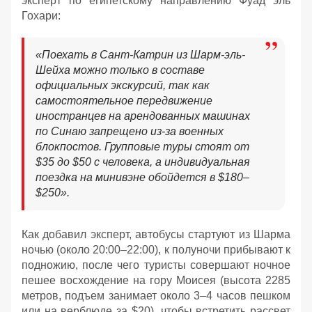
эксперт по египетскому направлению Фуад эль
Гохари:
«
Поехать в Сант-Катрин из Шарм-эль-
Шейха можно только в составе
официальных экскурсий, так как
самостоятельное передвижение
иностранцев на арендованных машинах
по Синаю запрещено из-за военных
блокпостов. Групповые туры стоят от
$35 до $50 с человека, а индивидуальная
поездка на минивэне обойдется в $180–
$250
»
.
Как добавил эксперт, автобусы стартуют из Шарма
ночью (около 20:00–22:00), к полуночи прибывают к
подножию, после чего туристы совершают ночное
пешее восхождение на гору Моисея (высота 2285
метров, подъем занимает около 3–4 часов пешком
или на верблюде за $20), чтобы встретить рассвет