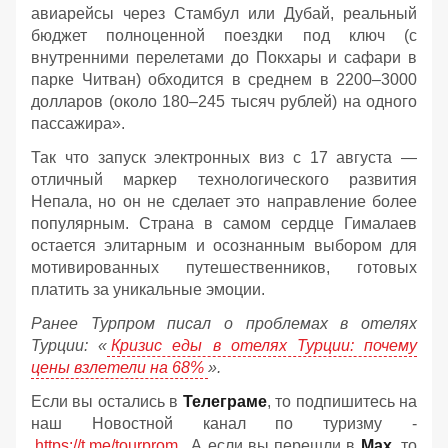
авиарейсы через Стамбул или Дубай, реальный
бюджет полноценной поездки под ключ (с
внутренними перелетами до Покхары и сафари в
парке Читван) обходится в среднем в 2200–3000
долларов (около 180–245 тысяч рублей) на одного
пассажира».
Так что запуск электронных виз с 17 августа —
отличный маркер технологического развития
Непала, но он не сделает это направление более
популярным. Страна в самом сердце Гималаев
остается элитарным и осознанным выбором для
мотивированных путешественников, готовых
платить за уникальные эмоции.
Ранее Турпром писал о проблемах в отелях
Турции: «
Кризис еды в отелях Турции: почему
цены взлетели на 68%
».
Если вы остались в
Телеграме
, то подпишитесь на
наш Новостной канал по туризму -
https://t.me/tourprom
. А если вы перешли в
Мах
, то