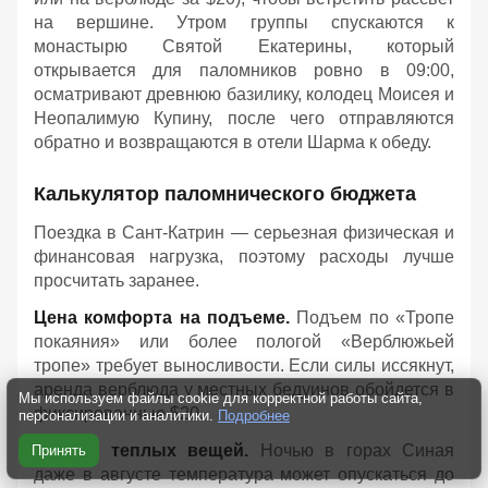
на вершине. Утром группы спускаются к
монастырю Святой Екатерины, который
открывается для паломников ровно в 09:00,
осматривают древнюю базилику, колодец Моисея и
Неопалимую Купину, после чего отправляются
обратно и возвращаются в отели Шарма к обеду
.
Калькулятор паломнического бюджета
Поездка в Сант-Катрин — серьезная физическая и
финансовая нагрузка, поэтому расходы лучше
просчитать заранее.
Цена комфорта на подъеме.
Подъем по «Тропе
покаяния» или более пологой «Верблюжьей
тропе» требует выносливости. Если силы иссякнут,
аренда верблюда у местных бедуинов обойдется в
Мы используем файлы cookie для корректной работы сайта,
фиксированные $20.
персонализации и аналитики.
Подробнее
Аренда теплых вещей.
Ночью в горах Синая
Принять
даже в августе температура может опускаться до