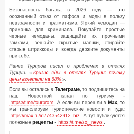
Безопасность багажа в 2026 году — это
осознанный отказ от пафоса и моды в пользу
невзрачности и прагматизма. Яркий чемодан —
приманка для криминала. Покупайте простые
черные чемоданы, защищайте их прочными
замками, вешайте скрытые маячки, стирайте
старые штрихкоды и всегда держите документы
при себе.
Ранее Турпром писал о проблемах в отелях
Турции: «
Кризис еды в отелях Турции: почему
цены взлетели на 68%
».
Если вы остались в
Телеграме
, то подпишитесь на
наш Новостной канал по туризму -
https://t.me/tourprom
. А если вы перешли в
Мах
, то
мы транслируем туристические новости и туда:
https://max.ru/id7743542912_biz
. А тут публикуются
полезные
рецепты
-
https://t.me/zoj_news
.