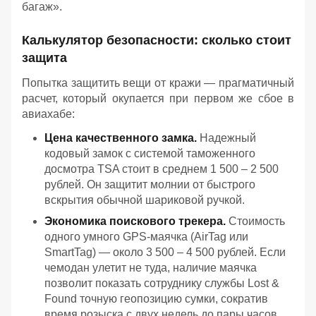
багаж».
Калькулятор безопасности: сколько стоит
защита
Попытка защитить вещи от кражи — прагматичный
расчет, который окупается при первом же сбое в
авиахабе:
Цена качественного замка.
Надежный
кодовый замок с системой таможенного
досмотра TSA стоит в среднем 1 500 – 2 500
рублей. Он защитит молнии от быстрого
вскрытия обычной шариковой ручкой.
Экономика поискового трекера.
Стоимость
одного умного GPS-маячка (AirTag или
SmartTag) — около 3 500 – 4 500 рублей. Если
чемодан улетит не туда, наличие маячка
позволит показать сотруднику службы Lost &
Found точную геопозицию сумки, сократив
время розыска с двух недель до пары часов.