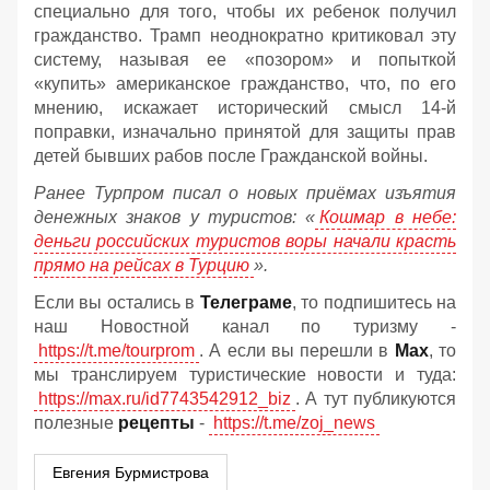
специально для того, чтобы их ребенок получил
гражданство. Трамп неоднократно критиковал эту
систему, называя ее «позором» и попыткой
«купить» американское гражданство, что, по его
мнению, искажает исторический смысл 14-й
поправки, изначально принятой для защиты прав
детей бывших рабов после Гражданской войны.
Ранее Турпром писал о новых приёмах изъятия
денежных знаков у туристов:
«
Кошмар в небе:
деньги российских туристов воры начали красть
прямо на рейсах в Турцию
».
Если вы остались в
Телеграме
, то подпишитесь на
наш Новостной канал по туризму -
https://t.me/tourprom
. А если вы перешли в
Мах
, то
мы транслируем туристические новости и туда:
https://max.ru/id7743542912_biz
. А тут публикуются
полезные
рецепты
-
https://t.me/zoj_news
Евгения Бурмистрова