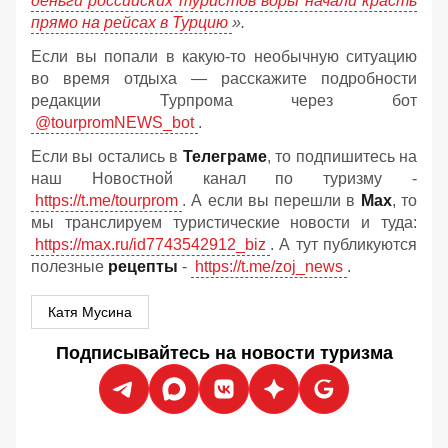
деньги российских туристов воры начали красть
прямо на рейсах в Турцию
».
Если вы попали в какую-то необычную ситуацию
во время отдыха — расскажите подробности
редакции Турпрома через бот
@tourpromNEWS_bot
.
Если вы остались в
Телеграме
, то подпишитесь на
наш Новостной канал по туризму -
https://t.me/tourprom
. А если вы перешли в
Мах
, то
мы транслируем туристические новости и туда:
https://max.ru/id7743542912_biz
. А тут публикуются
полезные
рецепты
-
https://t.me/zoj_news
.
Катя Мусина
Подписывайтесь на новости туризма