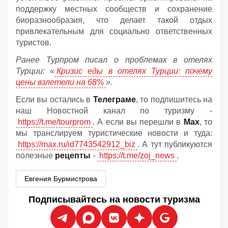
поддержку местных сообществ и сохранение
биоразнообразия, что делает такой отдых
привлекательным для социально ответственных
туристов.
Ранее Турпром писал о проблемах в отелях
Турции: «
Кризис еды в отелях Турции: почему
цены взлетели на 68%
».
Если вы остались в
Телеграме
, то подпишитесь на
наш Новостной канал по туризму -
https://t.me/tourprom
. А если вы перешли в
Мах
, то
мы транслируем туристические новости и туда:
https://max.ru/id7743542912_biz
. А тут публикуются
полезные
рецепты
-
https://t.me/zoj_news
.
Евгения Бурмистрова
Подписывайтесь на новости туризма