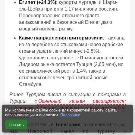
Египет (+24,3%):
курорты Хургады и Шарм-
эль-Шейха приняли 1,17 миллиона россиян.
Перенаправление отельного флота
авиакомпаний в безопасный Египет дало
мощный импульс рынку.
Какие направления притормозили:
Таиланд
из-за перебоев со стыковками через арабские
страны ушел в легкий минус (-2,8%),
удержавшись на уровне 1,01 миллиона гостей.
Лидером рынка остается Турция (2,65 млн), но
ее символический рост в 1,4% также в
основном обеспечен транзитной ролью
Стамбула.
Ранее Турпром писал о ситуации с пожарами в
Турции: «
Огненный капкан расширяется:
туристам в Турции объявили о новой географии
Мы используем файлы cookie для корректной работы сайта,
пожаров
».
персонализации и аналитики.
Подробнее
Если вы остались в
Телеграме
, то подпишитесь на
Принять
наш Новостной канал по туризму -