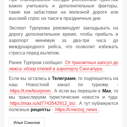
важно учитывать и дополнительные факторы,
такие как забастовки на железной дороге или
высокий спрос на такси в праздничные дни.
Эксперт Турпрома рекомендует закладывать на
дорогу дополнительное время, чтобы прибыть в
аэропорт минимум за два-три часа до
международного рейса, что позволит избежать
стресса перед вылетом.
Ранее Турпром сообщал:
От транзитных капсул до
люкса: обзор отелей в аэропорту Сингапура.
Если вы остались в
Телеграме
, то подпишитесь на
наш Новостной канал по туризму -
https://t.me/tourprom
. А если вы перешли в
Мах
, то
мы транслируем туристические новости и туда:
https://max.ru/id7743542912_biz
. А тут публикуются
полезные
рецепты
-
https://t.me/zoj_news
.
Илья Соколов