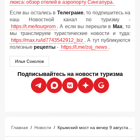
люкса: обзор отелей в аэропорту Сингапура.
Если вы остались в
Телеграме
, то подпишитесь на
наш Новостной канал по туризму -
https://t.me/tourprom
. А если вы перешли в
Мах
, то
мы транслируем туристические новости и туда:
https://max.ru/id7743542912_biz
. А тут публикуются
полезные
рецепты
-
https://t.me/zoj_news
.
Илья Соколов
Подписывайтесь на новости туризма
Главная
/
Новости
/
Крымский мост на вечер 9 августа: как спокойно проехать и какой дефицит бензина