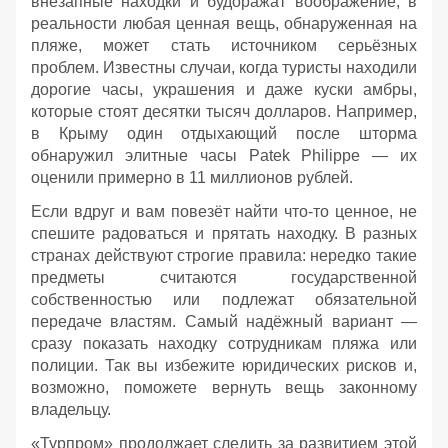
внезапные находки и будоражат воображение, в
реальности любая ценная вещь, обнаруженная на
пляже, может стать источником серьёзных
проблем. Известны случаи, когда туристы находили
дорогие часы, украшения и даже куски амбры,
которые стоят десятки тысяч долларов. Например,
в Крыму один отдыхающий после шторма
обнаружил элитные часы Patek Philippe — их
оценили примерно в 11 миллионов рублей.
Если вдруг и вам повезёт найти что‑то ценное, не
спешите радоваться и прятать находку. В разных
странах действуют строгие правила: нередко такие
предметы считаются государственной
собственностью или подлежат обязательной
передаче властям. Самый надёжный вариант —
сразу показать находку сотрудникам пляжа или
полиции. Так вы избежите юридических рисков и,
возможно, поможете вернуть вещь законному
владельцу.
«Турпром» продолжает следить за развитием этой