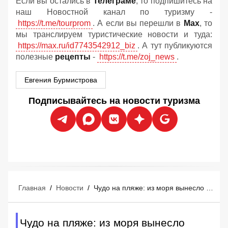
Если вы остались в
Телеграме
, то подпишитесь на
наш Новостной канал по туризму -
https://t.me/tourprom
. А если вы перешли в
Мах
, то
мы транслируем туристические новости и туда:
https://max.ru/id7743542912_biz
. А тут публикуются
полезные
рецепты
-
https://t.me/zoj_news
.
Евгения Бурмистрова
Подписывайтесь на новости туризма
Главная
/
Новости
/
Чудо на пляже: из моря вынесло €700 000 - счастливые туристы сказочно обогатились
Чудо на пляже: из моря вынесло