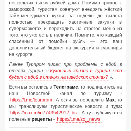
нескольких тысяч рублей дома. Помимо трюков с
заморозкой, туристам советуют внедрять жёсткий
тайм-менеджмент кухни: за неделю до вылета
полностью прекращать хаотичные закупки в
супермаркетах и переходить на строгое меню из
того, что уже есть в наличии. Помните, что каждый
спасённый от помойки рубль — это ваш
дополнительный бюджет на экскурсии и сувениры
на курорте.
Ранее Турпром писал про проблемы с едой в
отелях Турции: «
Кухонный кризис в Турции: что
будет с едой в отелях на шведских столах?
».
Если вы остались в
Телеграме
, то подпишитесь на
наш Новостной канал по туризму -
https://t.me/tourprom
. А если вы перешли в
Мах
, то
мы транслируем туристические новости и туда:
https://max.ru/id7743542912_biz
. А тут публикуются
полезные
рецепты
-
https://t.me/zoj_news
.