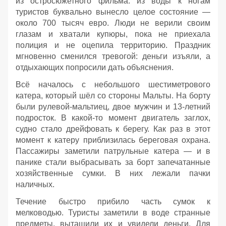
из остросюжетного фильма: из воды к ногам
туристов буквально вынесло целое состояние —
около 700 тысяч евро. Люди не верили своим
глазам и хватали купюры, пока не приехала
полиция и не оцепила территорию. Праздник
мгновенно сменился тревогой: деньги изъяли, а
отдыхающих попросили дать объяснения.
Всё началось с небольшого шестиметрового
катера, который шёл со стороны Мальты. На борту
были рулевой‑мальтиец, двое мужчин и 13‑летний
подросток. В какой‑то момент двигатель заглох,
судно стало дрейфовать к берегу. Как раз в этот
момент к катеру приблизилась береговая охрана.
Пассажиры заметили патрульные катера — и в
панике стали выбрасывать за борт запечатанные
хозяйственные сумки. В них лежали пачки
наличных.
Течение быстро прибило часть сумок к
мелководью. Туристы заметили в воде странные
предметы, вытащили их и увидели деньги. Для