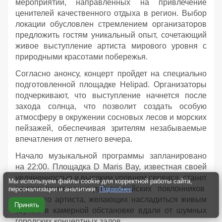
мероприятий, направленных на привлечение
ценителей качественного отдыха в регион. Выбор
локации обусловлен стремлением организаторов
предложить гостям уникальный опыт, сочетающий
живое выступление артиста мирового уровня с
природными красотами побережья.
Согласно анонсу, концерт пройдет на специально
подготовленной площадке Helipad. Организаторы
подчеркивают, что выступление начнется после
захода солнца, что позволит создать особую
атмосферу в окружении сосновых лесов и морских
пейзажей, обеспечивая зрителям незабываемые
впечатления от летнего вечера.
Начало музыкальной программы запланировано
на 22:00. Площадка D Maris Bay, известная своей
уединенностью и высоким уровнем сервиса, станет
Мы используем файлы cookie для корректной работы сайта,
местом притяжения для российских поклонников
персонализации и аналитики.
Подробнее
турецкого артиста, желающих насладиться живым
Принять
звуком в камерной обстановке вдали от шумных
городских концертных залов.