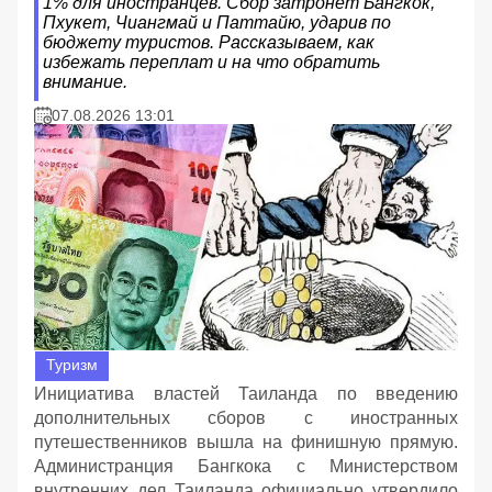
1% для иностранцев. Сбор затронет Бангкок,
Пхукет, Чиангмай и Паттайю, ударив по
бюджету туристов. Рассказываем, как
избежать переплат и на что обратить
внимание.
07.08.2026 13:01
Туризм
Инициатива властей Таиланда по введению
дополнительных сборов с иностранных
путешественников вышла на финишную прямую.
Администранция Бангкока с Министерством
внутренних дел Таиланда официально утвердило