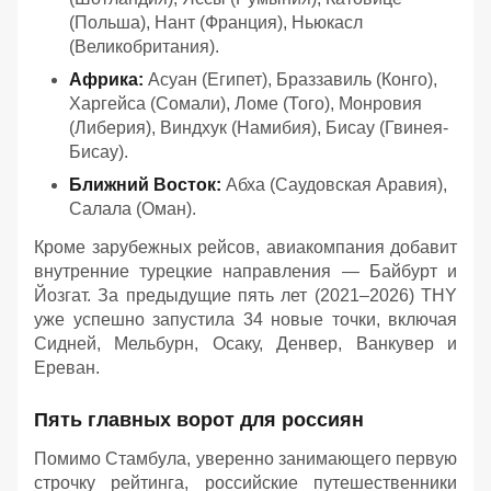
(Польша), Нант (Франция), Ньюкасл
(Великобритания).
Африка:
Асуан (Египет), Браззавиль (Конго),
Харгейса (Сомали), Ломе (Того), Монровия
(Либерия), Виндхук (Намибия), Бисау (Гвинея-
Бисау).
Ближний Восток:
Абха (Саудовская Аравия),
Салала (Оман).
Кроме зарубежных рейсов, авиакомпания добавит
внутренние турецкие направления — Байбурт и
Йозгат. За предыдущие пять лет (2021–2026) THY
уже успешно запустила 34 новые точки, включая
Сидней, Мельбурн, Осаку, Денвер, Ванкувер и
Ереван.
Пять главных ворот для россиян
Помимо Стамбула, уверенно занимающего первую
строчку рейтинга, российские путешественники