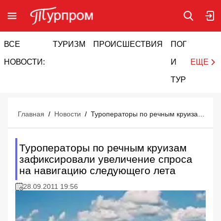
ВСЕ
ТУРИЗМ
ПРОИСШЕСТВИЯ
ПОГОДА
И
НОВОСТИ:
И
ЕЩЕ
ТУРИЗМ
Главная
/
Новости
/
Туроператоры по речным круизам зафиксировали увеличение спроса на навигацию следующего лета
Туроператоры по речным круизам
зафиксировали увеличение спроса
на навигацию следующего лета
28.09.2011 19:56