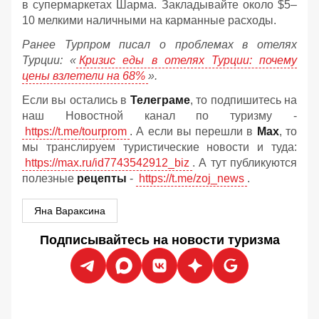
в супермаркетах Шарма. Закладывайте около $5–
10 мелкими наличными на карманные расходы.
Ранее Турпром писал о проблемах в отелях
Турции: «
Кризис еды в отелях Турции: почему
цены взлетели на 68%
».
Если вы остались в
Телеграме
, то подпишитесь на
наш Новостной канал по туризму -
https://t.me/tourprom
. А если вы перешли в
Мах
, то
мы транслируем туристические новости и туда:
https://max.ru/id7743542912_biz
. А тут публикуются
полезные
рецепты
-
https://t.me/zoj_news
.
Яна Вараксина
Подписывайтесь на новости туризма