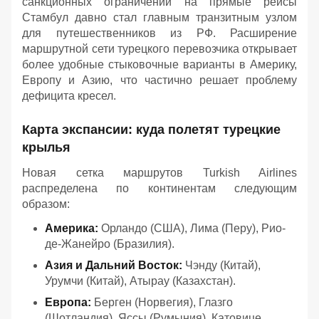
санкционных ограничений на прямые рейсы
Стамбул давно стал главным транзитным узлом
для путешественников из РФ. Расширение
маршрутной сети турецкого перевозчика открывает
более удобные стыковочные варианты в Америку,
Европу и Азию, что частично решает проблему
дефицита кресел.
Карта экспансии: куда полетят турецкие
крылья
Новая сетка маршрутов Turkish Airlines
распределена по континентам следующим
образом:
Америка:
Орландо (США), Лима (Перу), Рио-
де-Жанейро (Бразилия).
Азия и Дальний Восток:
Чэнду (Китай),
Урумчи (Китай), Атырау (Казахстан).
Европа:
Берген (Норвегия), Глазго
(Шотландия), Яссы (Румыния), Катовице