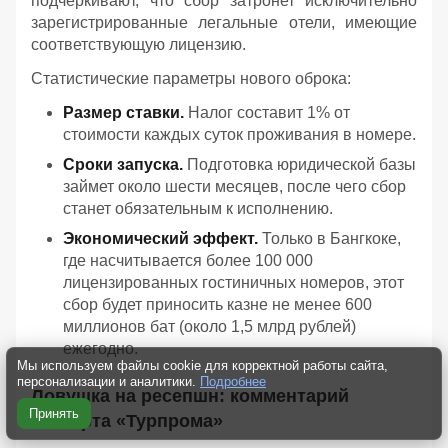
подчеркивают, что сбор затронет исключительно
зарегистрированные легальные отели, имеющие
соответствующую лицензию.
Статистические параметры нового оброка:
Размер ставки.
Налог составит 1% от
стоимости каждых суток проживания в номере.
Сроки запуска.
Подготовка юридической базы
займет около шести месяцев, после чего сбор
станет обязательным к исполнению.
Экономический эффект.
Только в Бангкоке,
где насчитывается более 100 000
лицензированных гостиничных номеров, этот
сбор будет приносить казне не менее 600
миллионов бат (около 1,5 млрд рублей)
ежегодно.
Мы используем файлы cookie для корректной работы сайта,
персонализации и аналитики.
Подробнее
Ловушка на ресепшн: комментарий
Принять
эксперта «Турпрома»