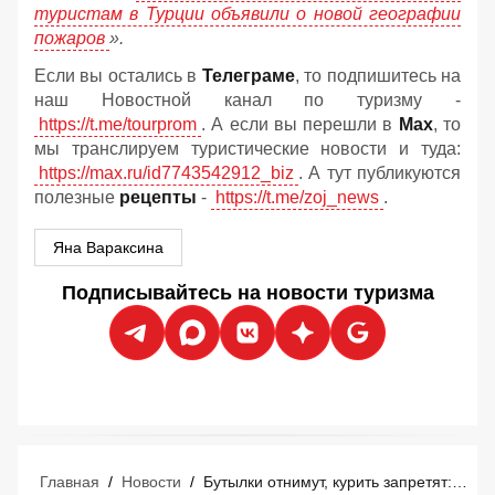
туристам в Турции объявили о новой географии
пожаров
».
Если вы остались в
Телеграме
, то подпишитесь на
наш Новостной канал по туризму -
https://t.me/tourprom
. А если вы перешли в
Мах
, то
мы транслируем туристические новости и туда:
https://max.ru/id7743542912_biz
. А тут публикуются
полезные
рецепты
-
https://t.me/zoj_news
.
Яна Вараксина
Подписывайтесь на новости туризма
Главная
/
Новости
/
Бутылки отнимут, курить запретят: Анталья начинает прессовать туристов на всех пляжах