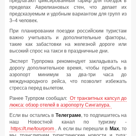
предлагают фиксированный тариф для поездок в
пределах Аврелиановых стен, что делает их
предсказуемым и удобным вариантом для групп из
3–4 человек.
При планировании поездки российским туристам
важно учитывать и дополнительные факторы,
такие как забастовки на железной дороге или
высокий спрос на такси в праздничные дни.
Эксперт Турпрома рекомендует закладывать на
дорогу дополнительное время, чтобы прибыть в
аэропорт минимум за два-три часа до
международного рейса, что позволит избежать
стресса перед вылетом.
Ранее Турпром сообщал:
От транзитных капсул до
люкса: обзор отелей в аэропорту Сингапура.
Если вы остались в
Телеграме
, то подпишитесь на
наш Новостной канал по туризму -
https://t.me/tourprom
. А если вы перешли в
Мах
, то
мы транслируем туристические новости и туда: