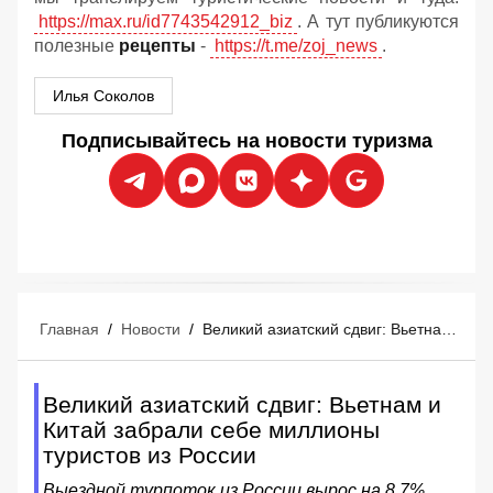
https://max.ru/id7743542912_biz
. А тут публикуются
полезные
рецепты
-
https://t.me/zoj_news
.
Илья Соколов
Подписывайтесь на новости туризма
Главная
/
Новости
/
Великий азиатский сдвиг: Вьетнам и Китай забрали себе миллионы туристов из России
Великий азиатский сдвиг: Вьетнам и
Китай забрали себе миллионы
туристов из России
Выездной турпоток из России вырос на 8,7%