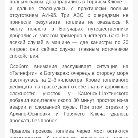
полным баком, дозаправились в Горячем Ключе —
и дальше столкнулись с практически полным
отсутствием АИ‑95. Три АЗС с очередями не
принесли результата: топлива не оказалось. К
месту ночлега в Богучарах путешественники
добрались с запасом примерно в четверть бака. На
всякий случай в машине — две канистры по 20
литров: они сейчас служат главным источником
спокойствия.
Особого внимания заслуживает ситуация на
«Татнефти» в Богучарах: очередь в сторону моря
растянулась на 2–3 километра. Кроме топливного
дефицита, на трассе дают о себе знать и дорожные
сложности: участок у Каменск‑Шахтинского
добавил водителям около 30 минут простоя из‑за
аварии и сломанной фуры. При этом отрезки у
Архипо‑Осиповки и Горячего Ключа удалось
проехать без пробок.
Правила провоза топлива через мост остаются
неизменными. К перевозке допускаются только