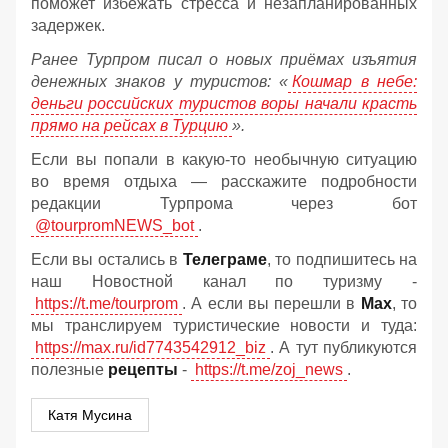
поможет избежать стресса и незапланированных
задержек.
Ранее Турпром писал о новых приёмах изъятия
денежных знаков у туристов:
«
Кошмар в небе:
деньги российских туристов воры начали красть
прямо на рейсах в Турцию
».
Если вы попали в какую-то необычную ситуацию
во время отдыха — расскажите подробности
редакции Турпрома через бот
@tourpromNEWS_bot
.
Если вы остались в
Телеграме
, то подпишитесь на
наш Новостной канал по туризму -
https://t.me/tourprom
. А если вы перешли в
Мах
, то
мы транслируем туристические новости и туда:
https://max.ru/id7743542912_biz
. А тут публикуются
полезные
рецепты
-
https://t.me/zoj_news
.
Катя Мусина