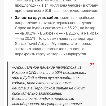
Эмираты рухнул на 48,9%. Вместо
прошлогодних 1,14 миллиона человек в страну
прилетели всего 619 тысяч соотечественников.
Зачистка других хабов:
смежные арабские
направления показали зеркальное падение.
Спрос на Кувейт снизился на 55,2%, на Катар
— на 39,2%, на Бахрейн — на 21,5%, а на Иран
— на 20,5%. По словам главы туроператора
Spaсe Travel Артура Мурадяна, этот провал
заставил авиаперевозчиков полностью
перекроить карту чартерных маршрутов.
«Официальное падение турпотока из
России в ОАЭ почти на 50% показывает,
что в Дубай сейчас лучше вообще не
ездить, пока активные военные
действия в Персидском заливе не будут
окончательно заморожены.
Безопасность отдыха полностью
ликвидирована: регулярные ракетные