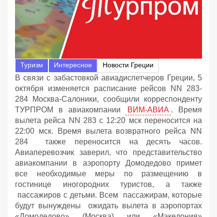
Туризм
Интересное
Новости Греции
В связи с забастовкой авиадиспетчеров Греции, 5
октября изменяется расписание рейсов NN 283-
284 Москва-Салоники, сообщили корреспонденту
ТУРПРОМ в авиакомпании
ВИМ-АВИА
. Время
вылета рейса NN 283 с 12:20 мск переносится на
22:00 мск. Время вылета возвратного рейса NN
284 также переносится на десять часов.
Авиаперевозчик заверил, что представительство
авиакомпании в аэропорту Домодедово примет
все необходимые меры по размещению в
гостинице иногородних туристов, а также
пассажиров с детьми. Всем пассажирам, которые
будут вынуждены ожидать вылета в аэропортах
«Домодедово» (Москва) или «Македония»