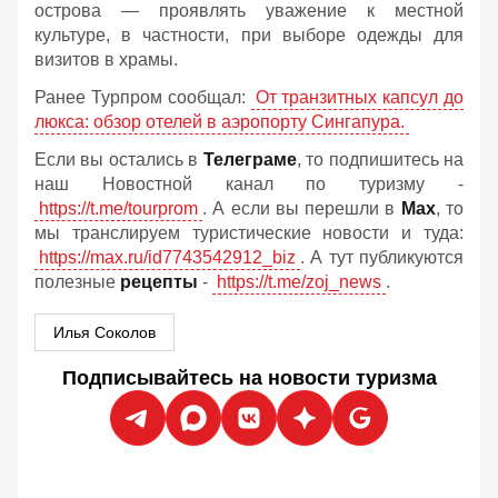
острова — проявлять уважение к местной
культуре, в частности, при выборе одежды для
визитов в храмы.
Ранее Турпром сообщал:
От транзитных капсул до
люкса: обзор отелей в аэропорту Сингапура.
Если вы остались в
Телеграме
, то подпишитесь на
наш Новостной канал по туризму -
https://t.me/tourprom
. А если вы перешли в
Мах
, то
мы транслируем туристические новости и туда:
https://max.ru/id7743542912_biz
. А тут публикуются
полезные
рецепты
-
https://t.me/zoj_news
.
Илья Соколов
Подписывайтесь на новости туризма