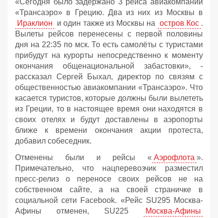
«Сегодня было задержано 3 рейса авиакомпании
«Трансаэро» в Грецию. Два из них из Москвы в
Ираклион
и один также из Москвы на
остров Кос
.
Вылеты рейсов перенесены с первой половины
дня на 22:35 по мск. То есть самолёты с туристами
прибудут на курорты непосредственно к моменту
окончания общенациональной забастовки», -
рассказал Сергей Быхал, директор по связям с
общественностью авиакомпании «Трансаэро». Что
касается туристов, которые должны были вылететь
из Греции, то в настоящее время они находятся в
своих отелях и будут доставлены в аэропорты
ближе к времени окончания акции протеста,
добавил собеседник.
Отменены были и рейсы «
Аэрофлота
».
Примечательно, что нацперевозчик разместил
пресс-релиз о переносе своих рейсов не на
собственном сайте, а на своей страничке в
социальной сети Facebook. «Рейс SU295 Москва-
Афины отменен, SU225
Москва-Афины