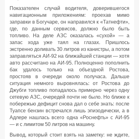
Показателен случай водителя, доверившегося
навигационным приложениям: проехав мимо
заправки в Богучаре, он направился к «Татнефти»,
где, по данным сервисов, должно было быть
топливо. На деле АЗС оказалась «сухой» — а
запас хода уже таял на глазах. Пришлось
экстренно доливать 30 литров из канистры, а потом
заправляться АИ‑92 на ближайшей станции — хотя
авто рассчитано на АИ‑95. Полноценно пополнить
бак удалось только на объездной Ростова,
простояв в очереди около получаса. Дальше
ситуация немного выровнялась: от Ростова до
Джубги топливо попадалось примерно через одну
сетевую АЗС, очередей почти не было. Но ближе к
побережью дефицит снова дал о себе знать: после
Туапсе бензин встречался лишь эпизодически, а в
Адлере нашлась всего одна «Роснефть» с АИ‑95
— и с лимитом 50 литров на машину.
Вывод, который стоит взять на заметку: не ждите,