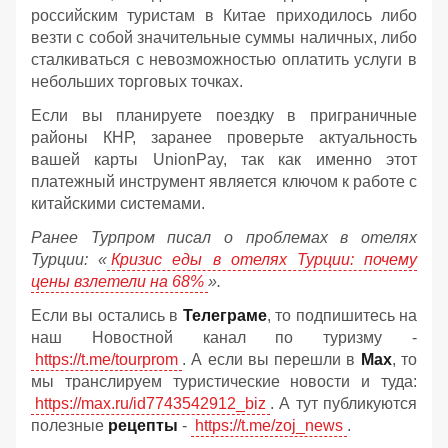
российским туристам в Китае приходилось либо
везти с собой значительные суммы наличных, либо
сталкиваться с невозможностью оплатить услуги в
небольших торговых точках.
Если вы планируете поездку в приграничные
районы КНР, заранее проверьте актуальность
вашей карты UnionPay, так как именно этот
платежный инструмент является ключом к работе с
китайскими системами.
Ранее Турпром писал о проблемах в отелях
Турции: «
Кризис еды в отелях Турции: почему
цены взлетели на 68%
».
Если вы остались в
Телеграме
, то подпишитесь на
наш Новостной канал по туризму -
https://t.me/tourprom
. А если вы перешли в
Мах
, то
мы транслируем туристические новости и туда:
https://max.ru/id7743542912_biz
. А тут публикуются
полезные
рецепты
-
https://t.me/zoj_news
.