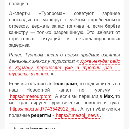
полицию.
Эксперты «Турпрома» советуют заранее
прокладывать маршрут с учётом «проблемных»
отрезков, держать запас топлива и, если берёте
канистру, — только разрешённую. Это избавит от
стрессовых ситуаций и незапланированных
задержек.
Ранее Турпром писал о новых приёмах изъятия
денежных знаков у туристов:
«
Хуже некуда: рейс
в Хургаду переносят уже в третий раз —
туристы в панике
».
Если вы остались в
Телеграме
, то подпишитесь на
наш Новостной канал по туризму -
https://t.me/tourprom
. А если вы перешли в
Мах
, то
мы транслируем туристические новости и туда:
https://max.ru/id7743542912_biz
. А тут публикуются
полезные
рецепты
-
https://t.me/zoj_news
.
Евгения Бурмистрова