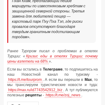
Пхан Кхам, предлагающий пешие
маршруты по известняковым хребтам с
защищенной северной стороны. Третья
замена для любителей пещер —
карстовый парк Пху Пха Тэп, где риски
провалов отсутствуют благодаря
твердым гранитным подстилающим
породам».
Ранее Турпром писал о проблемах в отелях
Турции: «
Кризис еды в отелях Турции: почему
цены взлетели на 68%
».
Если вы остались в
Телеграме
, то подпишитесь на
наш Новостной канал по туризму -
https://t.me/tourprom
. А если вы перешли в
Мах
, то
мы транслируем туристические новости и туда:
https://max.ru/id7743542912_biz
. А тут публикуются
полезные
рецепты
-
https://t.me/zoj_news
.