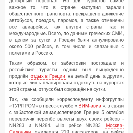
дежурный персонал. Но для туристов самое
важное то, что в стране наступил паралич
общественного транспорта: прекращено движение
автобусов, поездов, паромов, а также отменены
все авиарейсы, как внутри страны, так и
международные. Всего, по данным греческих СМИ,
в целом за сутки в Греции были аннулировано
около 500 рейсов, в том числе и связанные с
полетами в Россию.
Таким образом, от забастовки пострадали и
российские туристы: одним был вынужденно
продлён
отдых в Греции
на целый день, а другим,
которые лишь планировали отдохнуть на курортах
этой страны, отпуск был сокращён на сутки.
Так, как сообщили корреспонденту инфогруппы
«ТУРПРОМ» в пресс-службе «
ВИМ-авиа
», в связи
с забастовкой авиадиспетчеров Греции 5 октября
перевозчик перенёс вылеты двух своих рейсов -
NN283 и NN284. «На рейсе NN283
Москва-
Салоники
ожидается 219 пассажиров, на рейсе