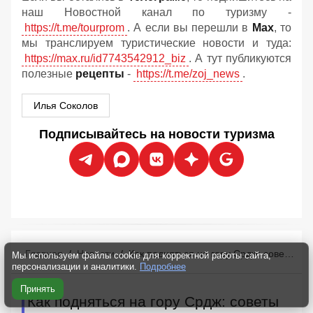
наш Новостной канал по туризму -
https://t.me/tourprom
. А если вы перешли в
Мах
, то
мы транслируем туристические новости и туда:
https://max.ru/id7743542912_biz
. А тут публикуются
полезные
рецепты
-
https://t.me/zoj_news
.
Илья Соколов
Подписывайтесь на новости туризма
Главная
/
Новости
/
Как подняться на гору Срдж: советы туристам, цены и лучшие виды на Дубровник
Мы используем файлы cookie для корректной работы сайта,
персонализации и аналитики.
Подробнее
Принять
Как подняться на гору Срдж: советы