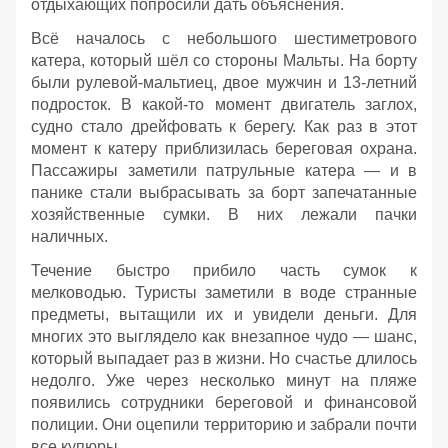
отдыхающих попросили дать объяснения.
Всё началось с небольшого шестиметрового
катера, который шёл со стороны Мальты. На борту
были рулевой‑мальтиец, двое мужчин и 13‑летний
подросток. В какой‑то момент двигатель заглох,
судно стало дрейфовать к берегу. Как раз в этот
момент к катеру приблизилась береговая охрана.
Пассажиры заметили патрульные катера — и в
панике стали выбрасывать за борт запечатанные
хозяйственные сумки. В них лежали пачки
наличных.
Течение быстро прибило часть сумок к
мелководью. Туристы заметили в воде странные
предметы, вытащили их и увидели деньги. Для
многих это выглядело как внезапное чудо — шанс,
который выпадает раз в жизни. Но счастье длилось
недолго. Уже через несколько минут на пляже
появились сотрудники береговой и финансовой
полиции. Они оцепили территорию и забрали почти
все купюры.