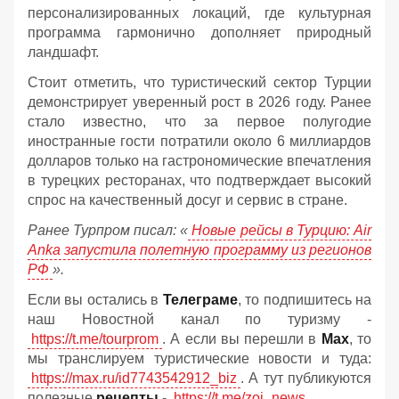
персонализированных локаций, где культурная
программа гармонично дополняет природный
ландшафт.
Стоит отметить, что туристический сектор Турции
демонстрирует уверенный рост в 2026 году. Ранее
стало известно, что за первое полугодие
иностранные гости потратили около 6 миллиардов
долларов только на гастрономические впечатления
в турецких ресторанах, что подтверждает высокий
спрос на качественный досуг и сервис в стране.
Ранее Турпром писал: «
Новые рейсы в Турцию: Air
Anka запустила полетную программу из регионов
РФ
».
Если вы остались в
Телеграме
, то подпишитесь на
наш Новостной канал по туризму -
https://t.me/tourprom
. А если вы перешли в
Мах
, то
мы транслируем туристические новости и туда:
https://max.ru/id7743542912_biz
. А тут публикуются
полезные
рецепты
-
https://t.me/zoj_news
.