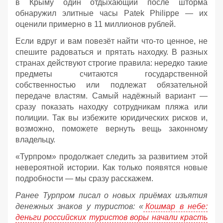
в Крыму один отдыхающий после шторма
обнаружил элитные часы Patek Philippe — их
оценили примерно в 11 миллионов рублей.
Если вдруг и вам повезёт найти что‑то ценное, не
спешите радоваться и прятать находку. В разных
странах действуют строгие правила: нередко такие
предметы считаются государственной
собственностью или подлежат обязательной
передаче властям. Самый надёжный вариант —
сразу показать находку сотрудникам пляжа или
полиции. Так вы избежите юридических рисков и,
возможно, поможете вернуть вещь законному
владельцу.
«Турпром» продолжает следить за развитием этой
невероятной истории. Как только появятся новые
подробности — мы сразу расскажем.
Ранее Турпром писал о новых приёмах изъятия
денежных знаков у туристов:
«
Кошмар в небе:
деньги российских туристов воры начали красть