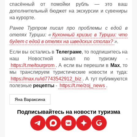
спасённый от помойки рубль — это ваш
дополнительный бюджет на экскурсии и сувениры
на курорте.
Ранее Турпром писал про проблемы с едой в
отелях Турции: «
Кухонный кризис в Турции: что
будет с едой в отелях на шведских столах?
».
Если вы остались в
Телеграме
, то подпишитесь на
наш Новостной канал по туризму -
https://t.me/tourprom
. А если вы перешли в
Мах
, то
мы транслируем туристические новости и туда:
https://max.ru/id7743542912_biz
. А тут публикуются
полезные
рецепты
-
https://t.me/zoj_news
.
Яна Вараксина
Подписывайтесь на новости туризма