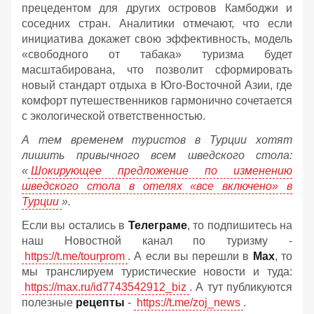
прецедентом для других островов Камбоджи и
соседних стран. Аналитики отмечают, что если
инициатива докажет свою эффективность, модель
«свободного от табака» туризма будет
масштабирована, что позволит сформировать
новый стандарт отдыха в Юго-Восточной Азии, где
комфорт путешественников гармонично сочетается
с экологической ответственностью.
А тем временем туристов в Турции хотят
лишить привычного всем шведского стола:
«
Шокирующее предложение по изменению
шведского стола в отелях «все включено» в
Турции
».
Если вы остались в
Телеграме
, то подпишитесь на
наш Новостной канал по туризму -
https://t.me/tourprom
. А если вы перешли в
Мах
, то
мы транслируем туристические новости и туда:
https://max.ru/id7743542912_biz
. А тут публикуются
полезные
рецепты
-
https://t.me/zoj_news
.