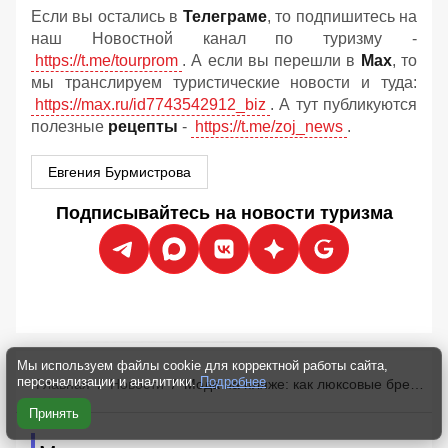
Если вы остались в
Телеграме
, то подпишитесь на
наш Новостной канал по туризму -
https://t.me/tourprom
. А если вы перешли в
Мах
, то
мы транслируем туристические новости и туда:
https://max.ru/id7743542912_biz
. А тут публикуются
полезные
рецепты
-
https://t.me/zoj_news
.
Евгения Бурмистрова
Подписывайтесь на новости туризма
Мы используем файлы cookie для корректной работы сайта,
персонализации и аналитики.
Подробнее
Главная
/
Новости
/
Мода на пляже: как люксовые бренды захватывают курорты Средиземноморья
Принять