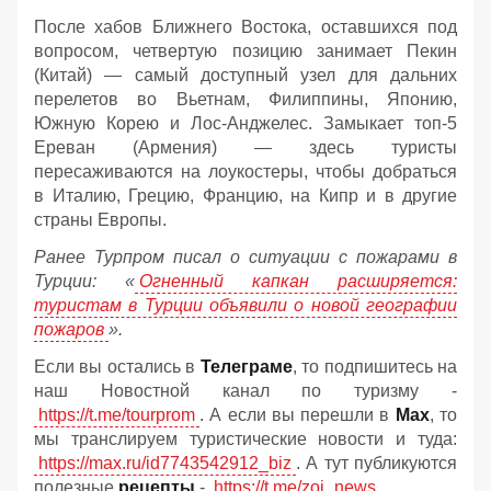
После хабов Ближнего Востока, оставшихся под
вопросом, четвертую позицию занимает Пекин
(Китай) — самый доступный узел для дальних
перелетов во Вьетнам, Филиппины, Японию,
Южную Корею и Лос-Анджелес. Замыкает топ-5
Ереван (Армения) — здесь туристы
пересаживаются на лоукостеры, чтобы добраться
в Италию, Грецию, Францию, на Кипр и в другие
страны Европы.
Ранее Турпром писал о ситуации с пожарами в
Турции: «
Огненный капкан расширяется:
туристам в Турции объявили о новой географии
пожаров
».
Если вы остались в
Телеграме
, то подпишитесь на
наш Новостной канал по туризму -
https://t.me/tourprom
. А если вы перешли в
Мах
, то
мы транслируем туристические новости и туда:
https://max.ru/id7743542912_biz
. А тут публикуются
полезные
рецепты
-
https://t.me/zoj_news
.