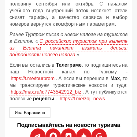
половину сентября или октябрь. С началом
учебного года внутренний поток иссякнет, отели
снизят тарифы, а качество сервиса и выбор
номеров вернутся к комфортным параметрам.
Ранее Турпром писал о новом налоге на туристов
в Египте:
«
С российских туристов при вылете
из Египта начинают взимать деньги:
подробности нового налога
».
Если вы остались в
Телеграме
, то подпишитесь на
наш Новостной канал по туризму -
https://t.me/tourprom
. А если вы перешли в
Мах
, то
мы транслируем туристические новости и туда:
https://max.ru/id7743542912_biz
. А тут публикуются
полезные
рецепты
-
https://t.me/zoj_news
.
Яна Вараксина
Подписывайтесь на новости туризма