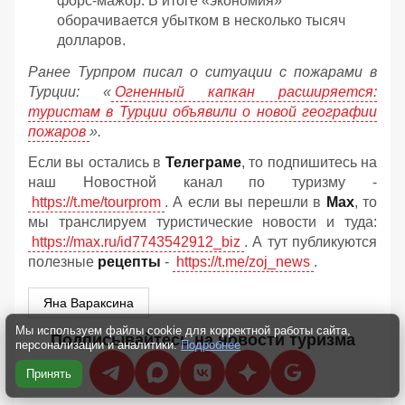
форс-мажор. В итоге «экономия»
оборачивается убытком в несколько тысяч
долларов.
Ранее Турпром писал о ситуации с пожарами в
Турции: «
Огненный капкан расширяется:
туристам в Турции объявили о новой географии
пожаров
».
Если вы остались в
Телеграме
, то подпишитесь на
наш Новостной канал по туризму -
https://t.me/tourprom
. А если вы перешли в
Мах
, то
мы транслируем туристические новости и туда:
https://max.ru/id7743542912_biz
. А тут публикуются
полезные
рецепты
-
https://t.me/zoj_news
.
Яна Вараксина
Мы используем файлы cookie для корректной работы сайта,
Подписывайтесь на новости туризма
персонализации и аналитики.
Подробнее
Принять