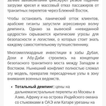
заливе авиакомпании фиксируют резкое падение
загрузки кресел и массовый отказ пассажиров от
транзитных перелетов через Ближний Восток.
Чтобы остановить панический отток клиентов,
арабские гиганты запустили агрессивную волну
демпинга. Однако за вывеской «невиданной
щедрости» скрываются критические угрозы для
безопасности и логистики, о которых стоит знать
каждому самостоятельному путешественнику.
Многомиллиардные инвестиции в хабы Дубая,
Дохи и Абу-Даби строились на концепции
безопасного транзитного моста между Западом и
Востоком. Нынешний конфликт полностью сломал
эту модель, превратив пересадочные узлы в зону
внимания военных ведомств.
Тотальный демпинг:
цены на
дальнемагистральные перелеты из Москвы в
Азию, Африку и на острова Индийского океана
со стыковками в ОАЭ или Катаре урезаны на