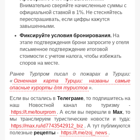
Внимательно сверяйте начисленные суммы с
официальной ставкой в 1%. Не стесняйтесь
переспрашивать, если цифры кажутся
завышенными.
Фиксируйте условия бронирования.
На
этапе подтверждения брони запросите у отеля
письменное подтверждение итоговой
стоимости с учетом налога, чтобы избежать
споров на месте.
Ранее Турпром писал о пожарах в Турции:
«
Огненная карта Турции: названы самые
опасные курорты для туристов
».
Если вы остались в
Телеграме
, то подпишитесь на
наш Новостной канал по туризму -
https://t.me/tourprom
. А если вы перешли в
Мах
, то
мы транслируем туристические новости и туда:
https://max.ru/id7743542912_biz
. А тут публикуются
полезные
рецепты
-
https://t.me/zoj_news
.