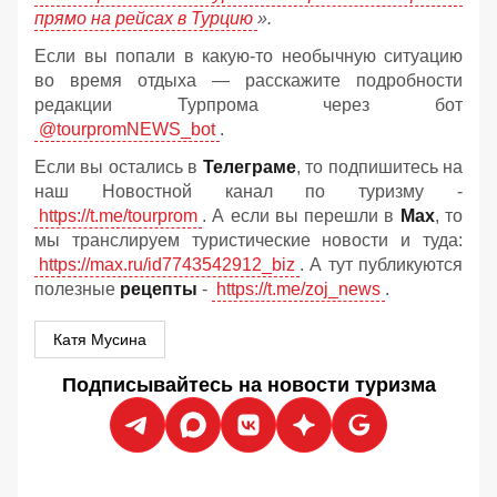
прямо на рейсах в Турцию
».
Если вы попали в какую-то необычную ситуацию
во время отдыха — расскажите подробности
редакции Турпрома через бот
@tourpromNEWS_bot
.
Если вы остались в
Телеграме
, то подпишитесь на
наш Новостной канал по туризму -
https://t.me/tourprom
. А если вы перешли в
Мах
, то
мы транслируем туристические новости и туда:
https://max.ru/id7743542912_biz
. А тут публикуются
полезные
рецепты
-
https://t.me/zoj_news
.
Катя Мусина
Подписывайтесь на новости туризма