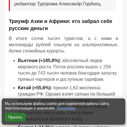
редактор Турпрома Александр Гордиец.
Триумф Азии и Африки: кто забрал себе
русские деньги
В итоге сотни тысяч туристов, а с ними и
миллиарды рублей хлынули на альтернативные,
более спокойные курорты.
Вьетнам (+185,8%):
абсолютный лидер
мирового роста. Поток россиян вырос с 259
тысяч до 743 тысяч человек благодаря запуску
прямых чартеров и доступным тарифам.
Китай (+55,6%):
принял 1,62 миллиона
граждан РФ. Однако взлет связан по большей
части не с экскурсиями и пляжами, а с
Мы используем файлы cookie для корректной работы сайта,
превращением Пекина и Шанхая в новые
персонализации и аналитики.
Подробнее
транзитные мега-хабы Азии взамен
Принять
закрывшегося арабского неба.