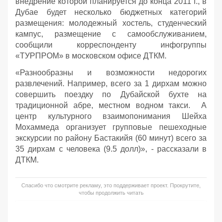
внедрение которой планируется до конца 2011 г., в
Дубае будет несколько бюджетных категорий
размещения: молодежный хостель, студенческий
кампус, размещение с самообслуживанием,
сообщили корреспонденту инфогруппы
«ТУРПРОМ» в московском офисе ДТКМ.
«Разнообразны и возможности недорогих
развлечений. Например, всего за 1 дирхам можно
совершить поездку по Дубайской бухте на
традиционной абре, местном водном такси. А
центр культурного взаимопонимания Шейха
Мохаммеда организует групповые пешеходные
экскурсии по району Бастакийя (60 минут) всего за
35 дирхам с человека (9.5 долл)», - рассказали в
ДТКМ.
Спасибо что смотрите рекламу, это поддерживает проект. Прокрутите,
чтобы продолжить читать