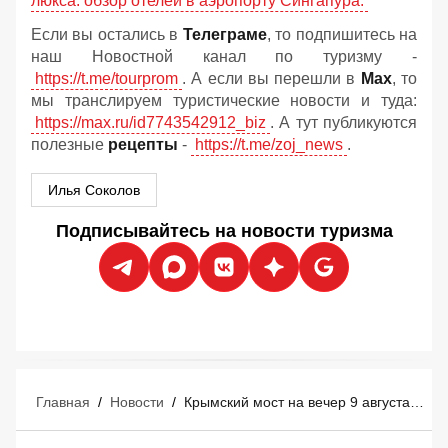
люкса: обзор отелей в аэропорту Сингапура.
Если вы остались в
Телеграме
, то подпишитесь на
наш Новостной канал по туризму -
https://t.me/tourprom
. А если вы перешли в
Мах
, то
мы транслируем туристические новости и туда:
https://max.ru/id7743542912_biz
. А тут публикуются
полезные
рецепты
-
https://t.me/zoj_news
.
Илья Соколов
Подписывайтесь на новости туризма
Главная
/
Новости
/
Крымский мост на вечер 9 августа: как спокойно проехать и какой дефицит бензина