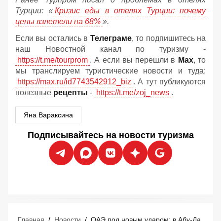
Турции: «
Кризис еды в отелях Турции: почему
цены взлетели на 68%
».
Если вы остались в
Телеграме
, то подпишитесь на
наш Новостной канал по туризму -
https://t.me/tourprom
. А если вы перешли в
Мах
, то
мы транслируем туристические новости и туда:
https://max.ru/id7743542912_biz
. А тут публикуются
полезные
рецепты
-
https://t.me/zoj_news
.
Яна Вараксина
Подписывайтесь на новости туризма
Главная
/
Новости
/
ОАЭ под новым ударом: в Абу-Даби зафиксирована убийственная жара +51°C