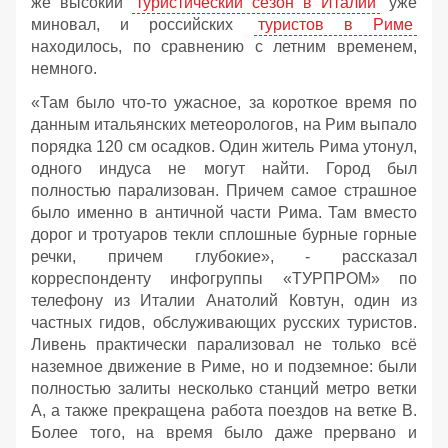
же высокий
туристический сезон в Италии
уже
миновал, и российских
туристов в Риме
находилось, по сравнению с летним временем,
немного.
«Там было что-то ужасное, за короткое время по
данным итальянских метеорологов, на Рим выпало
порядка 120 см осадков. Один житель Рима утонул,
одного индуса не могут найти. Город был
полностью парализован. Причем самое страшное
было именно в античной части Рима. Там вместо
дорог и тротуаров текли сплошные бурные горные
речки, причем глубокие», - рассказал
корреспонденту инфогруппы «ТУРПРОМ» по
телефону из Италии Анатолий Ковтун, один из
частных гидов, обслуживающих русских туристов.
Ливень практически парализовал не только всё
наземное движение в Риме, но и подземное: были
полностью залиты несколько станций метро ветки
А, а также прекращена работа поездов на ветке B.
Более того, на время было даже прервано и