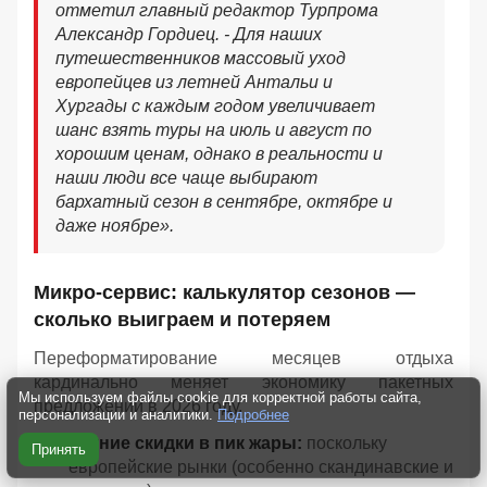
отметил главный редактор Турпрома
Александр Гордиец. - Для наших
путешественников массовый уход
европейцев из летней Антальи и
Хургады с каждым годом увеличивает
шанс взять туры на июль и август по
хорошим ценам, однако в реальности и
наши люди все чаще выбирают
бархатный сезон в сентябре, октябре и
даже ноябре».
Микро-сервис: калькулятор сезонов —
сколько выиграем и потеряем
Переформатирование месяцев отдыха
кардинально меняет экономику пакетных
Мы используем файлы cookie для корректной работы сайта,
предложений в 2026 году.
персонализации и аналитики.
Подробнее
Летние скидки в пик жары:
поскольку
Принять
европейские рынки (особенно скандинавские и