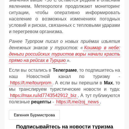
явлением. Метеорологи продолжают мониторинг
ситуации, чтобы оперативно информировать
население о возможных изменениях погодных
условий и рисках, связанных с тепловыми ударами
и перегревом организма.
Ранее Турпром писал о новых приёмах изъятия
денежных знаков у туристов:
«
Кошмар в небе:
деньги российских туристов воры начали красть
прямо на рейсах в Турцию
».
Если вы остались в
Телеграме
, то подпишитесь на
наш Новостной канал по туризму -
https://t.me/tourprom
. А если вы перешли в
Мах
, то
мы транслируем туристические новости и туда:
https://max.ru/id7743542912_biz
. А тут публикуются
полезные
рецепты
-
https://t.me/zoj_news
.
Евгения Бурмистрова
Подписывайтесь на новости туризма