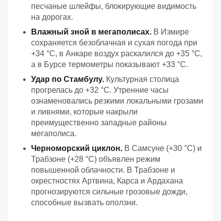
песчаные шлейфы, блокирующие видимость
на дорогах.
Влажный зной в мегаполисах.
В Измире
сохраняется безоблачная и сухая погода при
+34 °C, в Анкаре воздух раскалился до +35 °C,
а в Бурсе термометры показывают +33 °C.
Удар по Стамбулу.
Культурная столица
прогрелась до +32 °C. Утренние часы
ознаменовались резкими локальными грозами
и ливнями, которые накрыли
преимущественно западные районы
мегаполиса.
Черноморский циклон.
В Самсуне (+30 °C) и
Трабзоне (+28 °C) объявлен режим
повышенной облачности. В Трабзоне и
окрестностях Артвина, Карса и Ардахана
прогнозируются сильные грозовые дожди,
способные вызвать оползни.