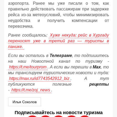
аэропорта. Ранее мы уже писали о том, как
правильно действовать пассажирам при задержке
рейса из-за метеоусловий, чтобы минимизировать
неудобства и получить компенсации от
перевозчика.
Ранее сообщалось:
Хуже некуда: рейс в Хургаду
переносят уже в третий раз — туристы в
панике.
Если вы остались в
Телеграме
, то подпишитесь
на наш Новостной канал по туризму -
https://t.me/tourprom
. А если вы перешли в
Мах
, то
мы транслируем туристические новости и туда:
https://max.ru/id7743542912_biz
. А тут
публикуются полезные
рецепты
-
https://t.me/zoj_news
.
Илья Соколов
Подписывайтесь на новости туризма