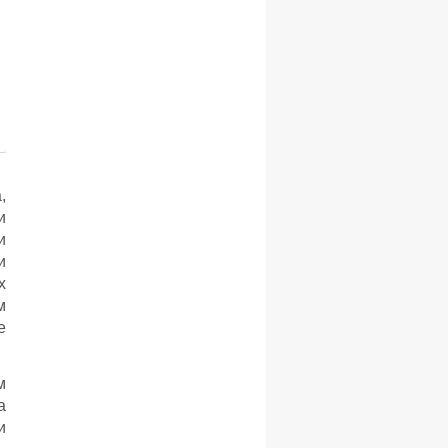
,
и
и
и
х
м
е
м
а
и