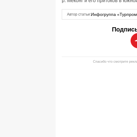
р. Меконг и его притоков в южно
Инфогруппа «Турпро
Автор статьи:
Подписы
Спасибо что смотрите рекла