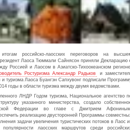
итогам российско-лаосских переговоров на высше
резидент Лаоса Тюммали Сайнясон приняли Декларацию 
жду Россией и Лаосом в Азиатско-Тихоокеанском регионе
оводитель Ростуризма Александр Радьков
и заместител
 и туризма Лаоса Буангэн Сапхувонг подписали Программ
014 годы в области туризма между двумя ведомствами.
вленного ЛНДР Годом туризма, Национальное агентство п
руктуру указанного министерства, создало собственно
ийской Федерации во главе с Дмитрием Афониным
беспечить реализацию двусторонней Программы совместны
олнения задачи увеличения туристических потоков в Лаос и
 популярности лаосских маршрутов среди российски