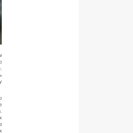
м
о
.
ь
у
о
е
.
х
з
х