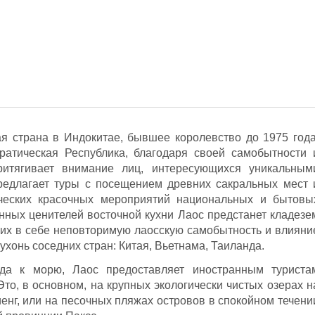
я страна в Индокитае, бывшее королевство до 1975 года
атическая Республика, благодаря своей самобытности 
ритягивает внимание лиц, интересующихся уникальным
предлагает туры с посещением древних сакральных мест 
ических красочных мероприятий национальных и бытовы
инных ценителей восточной кухни Лаос предстанет кладезе
их в себе неповторимую лаосскую самобытность и влияни
ухонь соседних стран: Китая, Вьетнама, Таиланда.
да к морю, Лаос предоставляет иностранным туриста
то, в основном, на крупных экологически чистых озерах н
виенг, или на песочных пляжах островов в спокойном течени