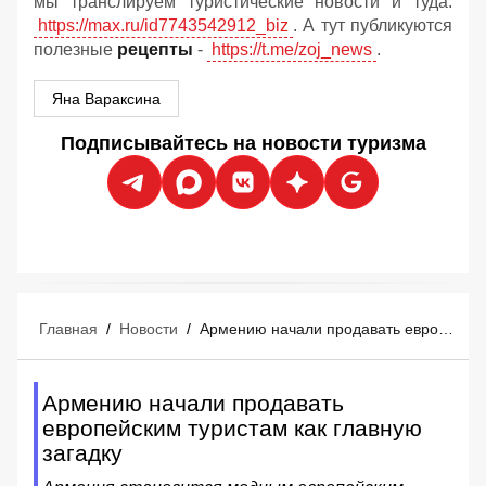
мы транслируем туристические новости и туда:
https://max.ru/id7743542912_biz
. А тут публикуются
полезные
рецепты
-
https://t.me/zoj_news
.
Яна Вараксина
Подписывайтесь на новости туризма
Главная
/
Новости
/
Армению начали продавать европейским туристам как главную загадку
Армению начали продавать
европейским туристам как главную
загадку