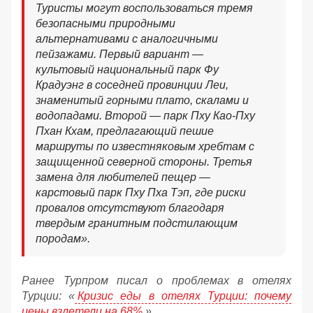
Туристы могут воспользоваться тремя
безопасными природными
альтернативами с аналогичными
пейзажами. Первый вариант —
культовый национальный парк Фу
Крадуэнг в соседней провинции Леи,
знаменитый горными плато, скалами и
водопадами. Второй — парк Пху Као-Пху
Пхан Кхам, предлагающий пешие
маршруты по известняковым хребтам с
защищенной северной стороны. Третья
замена для любителей пещер —
карстовый парк Пху Пха Тэп, где риски
провалов отсутствуют благодаря
твердым гранитным подстилающим
породам».
Ранее Турпром писал о проблемах в отелях
Турции: «
Кризис еды в отелях Турции: почему
цены взлетели на 68%
».