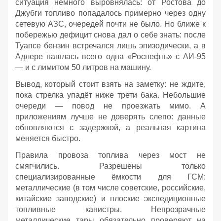
ситуация немного выровнялась: от Ростова до
Джубги топливо попадалось примерно через одну
сетевую АЗС, очередей почти не было. Но ближе к
побережью дефицит снова дал о себе знать: после
Туапсе бензин встречался лишь эпизодически, а в
Адлере нашлась всего одна «Роснефть» с АИ‑95
— и с лимитом 50 литров на машину.
Вывод, который стоит взять на заметку: не ждите,
пока стрелка упадёт ниже трети бака. Небольшие
очереди — повод не проезжать мимо. А
приложениям лучше не доверять слепо: данные
обновляются с задержкой, а реальная картина
меняется быстро.
Правила провоза топлива через мост не
смягчились. Разрешены только
специализированные ёмкости для ГСМ:
металлические (в том числе советские, российские,
китайские заводские) и плоские экспедиционные
топливные канистры. Непрозрачные
металлические тары обязательно проверяют на