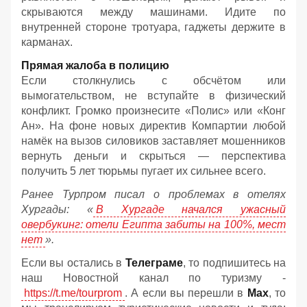
скрываются между машинами. Идите по
внутренней стороне тротуара, гаджеты держите в
карманах.
Прямая жалоба в полицию
Если столкнулись с обсчётом или
вымогательством, не вступайте в физический
конфликт. Громко произнесите «Полис» или «Конг
Ан». На фоне новых директив Компартии любой
намёк на вызов силовиков заставляет мошенников
вернуть деньги и скрыться — перспектива
получить 5 лет тюрьмы пугает их сильнее всего.
Ранее Турпром писал о проблемах в отелях
Хургады: «
В Хургаде начался ужасный
овербукинг: отели Египта забиты на 100%, мест
нет
».
Если вы остались в
Телеграме
, то подпишитесь на
наш Новостной канал по туризму -
https://t.me/tourprom
. А если вы перешли в
Мах
, то