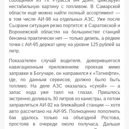
сообщения из ТК «Трасса М4 Дон», фиксирует
нестабильную картину с топливом. В Самарской
области ещё можно найти полный ассортимент —
в том числе АИ‑98 на отдельных АЗС. Уже после
Сызрани ситуация резко портится: в Саратовской и
Воронежской областях на большинстве станций
бензина практически нет — только дизель, а редкие
точки с АИ‑95 держат цену на уровне 125 рублей за
литр.
Показателен случай водителя, доверившегося
навигационным приложениям: проехав мимо
заправки в Богучаре, он направился к «Татнефти»,
где, по данным сервисов, должно было быть
топливо. На деле АЗС оказалась «сухой» — а
запас хода уже таял на глазах. Пришлось
экстренно доливать 30 литров из канистры, а потом
заправляться АИ‑92 на ближайшей станции — хотя
авто рассчитано на АИ‑95. Полноценно пополнить
бак удалось только на объездной Ростова,
простояв в очереди около получаса. Дальше