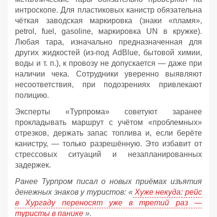
интроскопе. Для пластиковых канистр обязательна
чёткая заводская маркировка (знаки «пламя»,
petrol, fuel, gasoline, маркировка UN в кружке).
Любая тара, изначально предназначенная для
других жидкостей (из‑под AdBlue, бытовой химии,
воды и т. п.), к провозу не допускается — даже при
наличии чека. Сотрудники уверенно выявляют
несоответствия, при подозрениях привлекают
полицию.
Эксперты «Турпрома» советуют заранее
прокладывать маршрут с учётом «проблемных»
отрезков, держать запас топлива и, если берёте
канистру, — только разрешённую. Это избавит от
стрессовых ситуаций и незапланированных
задержек.
Ранее Турпром писал о новых приёмах изъятия
денежных знаков у туристов:
«
Хуже некуда: рейс
в Хургаду переносят уже в третий раз —
туристы в панике
».