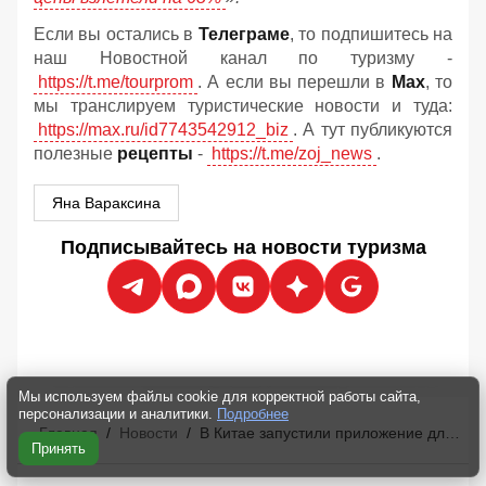
Если вы остались в
Телеграме
, то подпишитесь на
наш Новостной канал по туризму -
https://t.me/tourprom
. А если вы перешли в
Мах
, то
мы транслируем туристические новости и туда:
https://max.ru/id7743542912_biz
. А тут публикуются
полезные
рецепты
-
https://t.me/zoj_news
.
Яна Вараксина
Подписывайтесь на новости туризма
Мы используем файлы cookie для корректной работы сайта,
персонализации и аналитики.
Подробнее
Главная
/
Новости
/
В Китае запустили приложение для оплаты покупок российскими картами
Принять