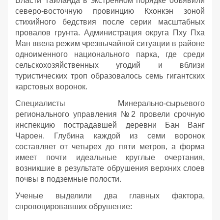
Власти Таиланда в экстренном порядке объявили
северо-восточную провинцию Кхонкэн зоной
стихийного бедствия после серии масштабных
провалов грунта. Администрация округа Пху Пха
Ман ввела режим чрезвычайной ситуации в районе
одноименного национального парка, где среди
сельскохозяйственных угодий и вблизи
туристических троп образовалось семь гигантских
карстовых воронок.
Специалисты Минерально-сырьевого
регионального управления №2 провели срочную
инспекцию пострадавшей деревни Бан Ванг
Чароен. Глубина каждой из семи воронок
составляет от четырех до пяти метров, а форма
имеет почти идеальные круглые очертания,
возникшие в результате обрушения верхних слоев
почвы в подземные полости.
Ученые выделили два главных фактора,
спровоцировавших обрушение: