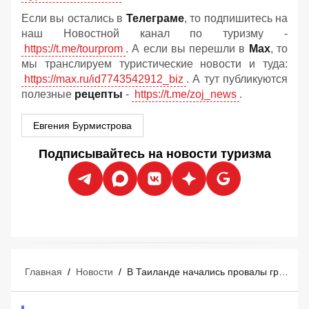
Если вы остались в
Телеграме
, то подпишитесь на
наш Новостной канал по туризму -
https://t.me/tourprom
. А если вы перешли в
Мах
, то
мы транслируем туристические новости и туда:
https://max.ru/id7743542912_biz
. А тут публикуются
полезные
рецепты
-
https://t.me/zoj_news
.
Евгения Бурмистрова
Подписывайтесь на новости туризма
Главная
/
Новости
/
В Таиланде начались провалы грунта: в популярном у туристов месте земля уходит из-под ног