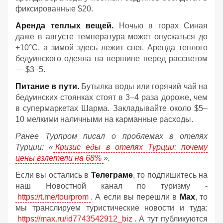
фиксированные $20.
Аренда теплых вещей.
Ночью в горах Синая
даже в августе температура может опускаться до
+10°C, а зимой здесь лежит снег. Аренда теплого
бедуинского одеяла на вершине перед рассветом
— $3–5.
Питание в пути.
Бутылка воды или горячий чай на
бедуинских стоянках стоят в 3–4 раза дороже, чем
в супермаркетах Шарма. Закладывайте около $5–
10 мелкими наличными на карманные расходы.
Ранее Турпром писал о проблемах в отелях
Турции: «
Кризис еды в отелях Турции: почему
цены взлетели на 68%
».
Если вы остались в
Телеграме
, то подпишитесь на
наш Новостной канал по туризму -
https://t.me/tourprom
. А если вы перешли в
Мах
, то
мы транслируем туристические новости и туда:
https://max.ru/id7743542912_biz
. А тут публикуются