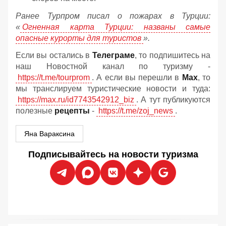
Ранее Турпром писал о пожарах в Турции:
«
Огненная карта Турции: названы самые
опасные курорты для туристов
».
Если вы остались в
Телеграме
, то подпишитесь на
наш Новостной канал по туризму -
https://t.me/tourprom
. А если вы перешли в
Мах
, то
мы транслируем туристические новости и туда:
https://max.ru/id7743542912_biz
. А тут публикуются
полезные
рецепты
-
https://t.me/zoj_news
.
Яна Вараксина
Подписывайтесь на новости туризма