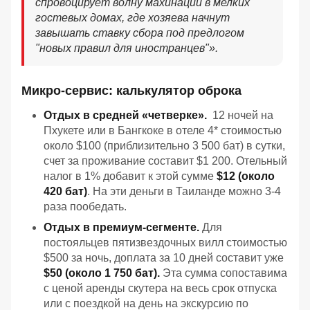
спровоцирует волну махинаций в мелких
гостевых домах, где хозяева начнут
завышать ставку сбора под предлогом
"новых правил для иностранцев"».
Микро-сервис: калькулятор оброка
Отдых в средней «четверке».
12 ночей на
Пхукете или в Бангкоке в отеле 4* стоимостью
около $100 (приблизительно 3 500 бат) в сутки,
счет за проживание составит $1 200. Отельный
налог в 1% добавит к этой сумме
$12 (около
420 бат)
. На эти деньги в Таиланде можно 3-4
раза пообедать.
Отдых в премиум-сегменте.
Для
постояльцев пятизвездочных вилл стоимостью
$500 за ночь, доплата за 10 дней составит уже
$50 (около 1 750 бат).
Эта сумма сопоставима
с ценой аренды скутера на весь срок отпуска
или с поездкой на день на экскурсию по