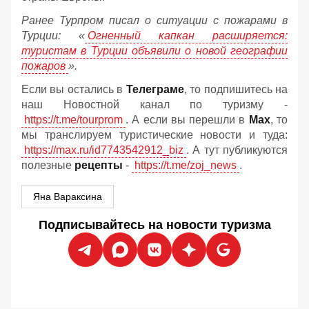
Ранее Турпром писал о ситуации с пожарами в
Турции: «
Огненный капкан расширяется:
туристам в Турции объявили о новой географии
пожаров
».
Если вы остались в
Телеграме
, то подпишитесь на
наш Новостной канал по туризму -
https://t.me/tourprom
. А если вы перешли в
Мах
, то
мы транслируем туристические новости и туда:
https://max.ru/id7743542912_biz
. А тут публикуются
полезные
рецепты
-
https://t.me/zoj_news
.
Яна Вараксина
Подписывайтесь на новости туризма