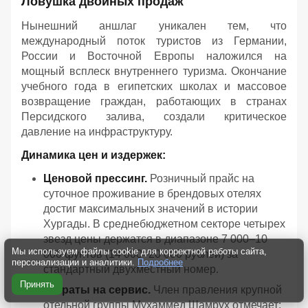
Ловушка двойных продаж
Нынешний аншлаг уникален тем, что
международный поток туристов из Германии,
России и Восточной Европы наложился на
мощный всплеск внутреннего туризма. Окончание
учебного года в египетских школах и массовое
возвращение граждан, работающих в странах
Персидского залива, создали критическое
давление на инфраструктуру.
Динамика цен и издержек:
Ценовой прессинг.
Розничный прайс на
суточное проживание в брендовых отелях
достиг максимальных значений в истории
Хургады. В среднебюджетном секторе четырех
звезд цены держатся в диапазоне 7 000–10
Мы используем файлы cookie для корректной работы сайта,
000 фунтов (14 000–20 000 рублей) за
персонализации и аналитики.
Подробнее
стандартный двухместный номер.
Принять
Затраты на сервис.
Член правления крупной
отельной группы Мухаммед Шамрух отмечает: