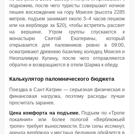
подножию, после чего туристы совершают ночное
пешее восхождение на гору Моисея (высота 2285
метров, подъем занимает около 3–4 часов пешком
или на верблюде за $20), чтобы встретить рассвет
на вершине. Утром группы спускаются к
монастырю Святой Екатерины, который
открывается для паломников ровно в 09:00,
осматривают древнюю базилику, колодец Моисея и
Неопалимую Купину, после чего отправляются
обратно и возвращаются в отели Шарма к обеду
.
Калькулятор паломнического бюджета
Поездка в Сант-Катрин — серьезная физическая и
финансовая нагрузка, поэтому расходы лучше
просчитать заранее.
Цена комфорта на подъеме.
Подъем по «Тропе
покаяния» или более пологой «Верблюжьей
тропе» требует выносливости. Если силы иссякнут,
аренда верблюда у местных бедуинов обойдется в