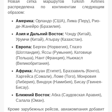
Новая сетка маршрутов Turkish Airlines
распределена по континентам следующим
образом:
Америка:
Орландо (США), Лима (Перу), Рио-
де-Жанейро (Бразилия).
Азия и Дальний Восток:
Чэнду (Китай),
Урумчи (Китай), Атырау (Казахстан).
Европа:
Берген (Норвегия), Глазго
(Шотландия), Яссы (Румыния), Катовице
(Польша), Нант (Франция), Ньюкасл
(Великобритания).
Африка:
Асуан (Египет), Браззавиль (Конго),
Харгейса (Сомали), Ломе (Того), Монровия
(Либерия), Виндхук (Намибия), Бисау (Гвинея-
Бисау).
Ближний Восток:
Абха (Саудовская Аравия),
Салала (Оман).
Кроме зарубежных рейсов, авиакомпания добавит