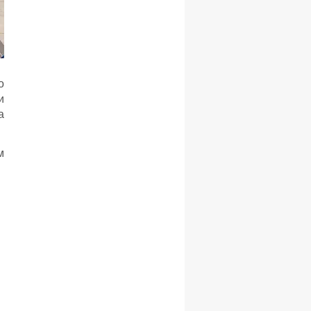
о
и
а
м