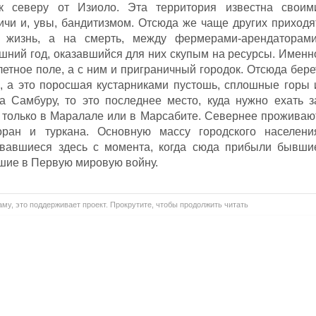
 северу от Изиоло. Эта территория известна своим
ичи и, увы, бандитизмом. Отсюда же чаще других приходя
 жизнь, а на смерть, между фермерами-арендаторами
ний год, оказавшийся для них скупым на ресурсы. Именн
 летное поле, а с ним и приграничный городок. Отсюда бере
, а это поросшая кустарниками пустошь, сплошные горы 
а Самбуру, то это последнее место, куда нужно ехать з
 только в Маралале или в Марсабите. Севернее проживаю
оран и туркана. Основную массу городского населени
овавшиеся здесь с момента, когда сюда прибыли бывши
шие в Первую мировую войну.
му, это поддерживает проект. Прокрутите, чтобы продолжить читать