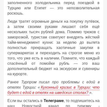
заполненного холодильника перед поездкой в
Турцию или Египет — это непозволительная
роскошь.
Люди тратят огромные деньги на покупку путёвок,
а затем своими руками лишают себя ещё
нескольких тысяч рублей дома. Помимо трюков с
заморозкой, туристам советуют внедрять жёсткий
тайм-менеджмент кухни: за неделю до вылета
полностью прекращать хаотичные закупки в
супермаркетах и переходить на строгое меню из
того, что уже есть в наличии. Помните, что каждый
спасённый от помойки рубль — это ваш
дополнительный бюджет на экскурсии и сувениры
на курорте.
Ранее Турпром писал про проблемы с едой в
отелях Турции: «
Кухонный кризис в Турции: что
будет с едой в отелях на шведских столах?
».
Если вы остались в
Телеграме
, то подпишитесь на
наш Новостной канал по туризму -