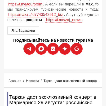
https://t.me/tourprom
. А если вы перешли в
Мах
, то
мы транслируем туристические новости и туда:
https://max.ru/id7743542912_biz
. А тут публикуются
полезные
рецепты
-
https://t.me/zoj_news
.
Яна Вараксина
Подписывайтесь на новости туризма
Главная
/
Новости
/
Таркан даст эксклюзивный концерт в Мармарисе 29 августа: российские туристы уже покупают билеты
Таркан даст эксклюзивный концерт в
Мармарисе 29 августа: российские