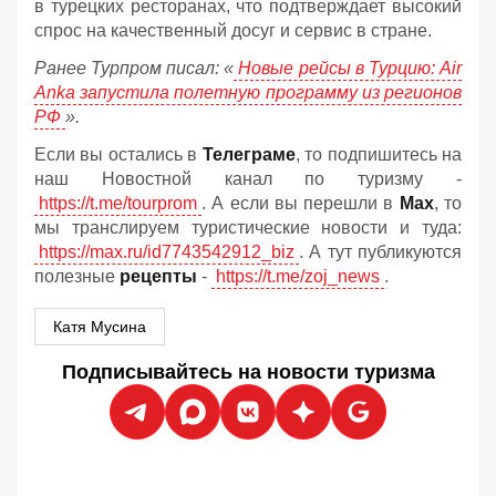
в турецких ресторанах, что подтверждает высокий
спрос на качественный досуг и сервис в стране.
Ранее Турпром писал: «
Новые рейсы в Турцию: Air
Anka запустила полетную программу из регионов
РФ
».
Если вы остались в
Телеграме
, то подпишитесь на
наш Новостной канал по туризму -
https://t.me/tourprom
. А если вы перешли в
Мах
, то
мы транслируем туристические новости и туда:
https://max.ru/id7743542912_biz
. А тут публикуются
полезные
рецепты
-
https://t.me/zoj_news
.
Катя Мусина
Подписывайтесь на новости туризма