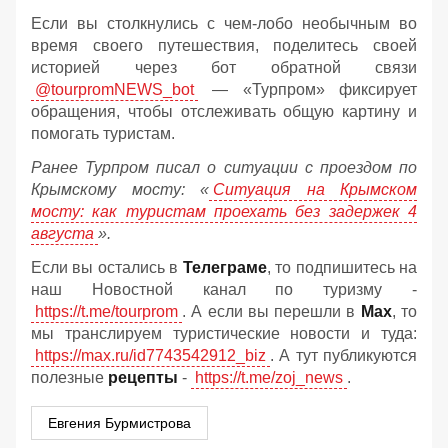
Если вы столкнулись с чем-лобо необычным во
время своего путешествия, поделитесь своей
историей через бот обратной связи
@tourpromNEWS_bot
— «Турпром» фиксирует
обращения, чтобы отслеживать общую картину и
помогать туристам.
Ранее Турпром писал о ситуации с проездом по
Крымскому мосту:
«
Ситуация на Крымском
мосту: как туристам проехать без задержек 4
августа
».
Если вы остались в
Телеграме
, то подпишитесь на
наш Новостной канал по туризму -
https://t.me/tourprom
. А если вы перешли в
Мах
, то
мы транслируем туристические новости и туда:
https://max.ru/id7743542912_biz
. А тут публикуются
полезные
рецепты
-
https://t.me/zoj_news
.
Евгения Бурмистрова