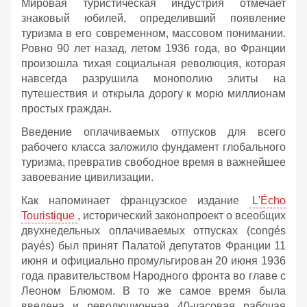
Мировая туристическая индустрия отмечает
знаковый юбилей, определивший появление
туризма в его современном, массовом понимании.
Ровно 90 лет назад, летом 1936 года, во Франции
произошла тихая социальная революция, которая
навсегда разрушила монополию элиты на
путешествия и открыла дорогу к морю миллионам
простых граждан.
Введение оплачиваемых отпусков для всего
рабочего класса заложило фундамент глобального
туризма, превратив свободное время в важнейшее
завоевание цивилизации.
Как напоминает французское издание
L'Écho
Touristique
, исторический законопроект о всеобщих
двухнедельных оплачиваемых отпусках (congés
payés) был принят Палатой депутатов Франции 11
июня и официально промульгирован 20 июня 1936
года правительством Народного фронта во главе с
Леоном Блюмом. В то же самое время была
введена и революционная 40-часовая рабочая