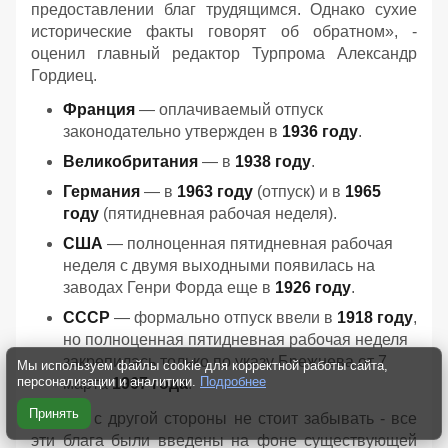
предоставлении благ трудящимся. Однако сухие
исторические факты говорят об обратном», -
оценил главный редактор Турпрома Александр
Гордиец.
Франция
— оплачиваемый отпуск
законодательно утвержден в
1936 году
.
Великобритания
— в
1938 году
.
Германия
— в
1963 году
(отпуск) и в
1965
году
(пятидневная рабочая неделя).
США
— полноценная пятидневная рабочая
неделя с двумя выходными появилась на
заводах Генри Форда еще в
1926 году
.
СССР
— формально отпуск ввели в
1918 году
,
но полноценная пятидневная рабочая неделя
закрепилась только по указу Брежнева от 7
Мы используем файлы cookie для корректной работы сайта,
персонализации и аналитики.
Подробнее
марта
1967 года
.
Принять
Правда с другой стороны не стоит забывать - все
эти блага были введены на фоне существующей