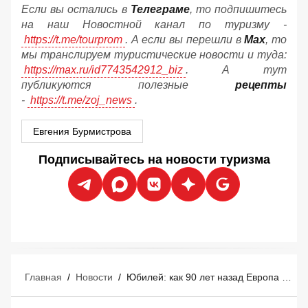
Если вы остались в
Телеграме
, то подпишитесь
на наш Новостной канал по туризму -
https://t.me/tourprom
. А если вы перешли в
Мах
, то
мы транслируем туристические новости и туда:
https://max.ru/id7743542912_biz
. А тут
публикуются полезные
рецепты
-
https://t.me/zoj_news
.
Евгения Бурмистрова
Подписывайтесь на новости туризма
Главная
/
Новости
/
Юбилей: как 90 лет назад Европа создала массовый туризм