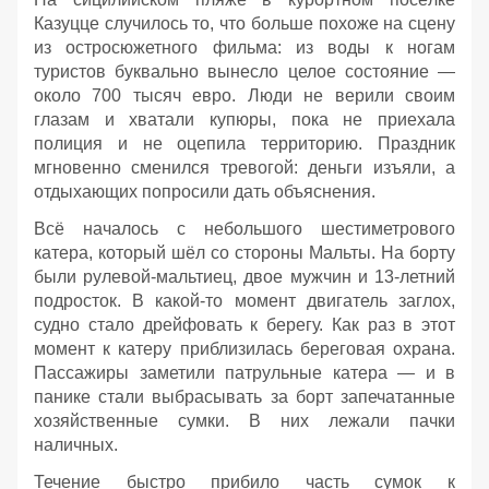
Казуцце случилось то, что больше похоже на сцену
из остросюжетного фильма: из воды к ногам
туристов буквально вынесло целое состояние —
около 700 тысяч евро. Люди не верили своим
глазам и хватали купюры, пока не приехала
полиция и не оцепила территорию. Праздник
мгновенно сменился тревогой: деньги изъяли, а
отдыхающих попросили дать объяснения.
Всё началось с небольшого шестиметрового
катера, который шёл со стороны Мальты. На борту
были рулевой‑мальтиец, двое мужчин и 13‑летний
подросток. В какой‑то момент двигатель заглох,
судно стало дрейфовать к берегу. Как раз в этот
момент к катеру приблизилась береговая охрана.
Пассажиры заметили патрульные катера — и в
панике стали выбрасывать за борт запечатанные
хозяйственные сумки. В них лежали пачки
наличных.
Течение быстро прибило часть сумок к