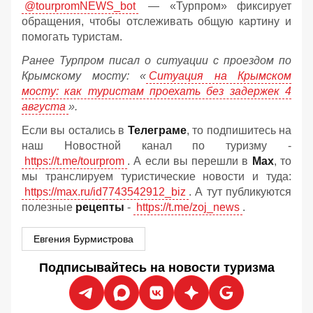
@tourpromNEWS_bot
— «Турпром» фиксирует
обращения, чтобы отслеживать общую картину и
помогать туристам.
Ранее Турпром писал о ситуации с проездом по
Крымскому мосту:
«
Ситуация на Крымском
мосту: как туристам проехать без задержек 4
августа
».
Если вы остались в
Телеграме
, то подпишитесь на
наш Новостной канал по туризму -
https://t.me/tourprom
. А если вы перешли в
Мах
, то
мы транслируем туристические новости и туда:
https://max.ru/id7743542912_biz
. А тут публикуются
полезные
рецепты
-
https://t.me/zoj_news
.
Евгения Бурмистрова
Подписывайтесь на новости туризма