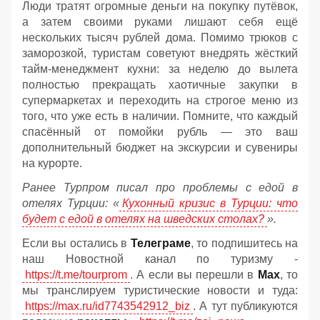
Люди тратят огромные деньги на покупку путёвок,
а затем своими руками лишают себя ещё
нескольких тысяч рублей дома. Помимо трюков с
заморозкой, туристам советуют внедрять жёсткий
тайм-менеджмент кухни: за неделю до вылета
полностью прекращать хаотичные закупки в
супермаркетах и переходить на строгое меню из
того, что уже есть в наличии. Помните, что каждый
спасённый от помойки рубль — это ваш
дополнительный бюджет на экскурсии и сувениры
на курорте.
Ранее Турпром писал про проблемы с едой в
отелях Турции: «
Кухонный кризис в Турции: что
будет с едой в отелях на шведских столах?
».
Если вы остались в
Телеграме
, то подпишитесь на
наш Новостной канал по туризму -
https://t.me/tourprom
. А если вы перешли в
Мах
, то
мы транслируем туристические новости и туда:
https://max.ru/id7743542912_biz
. А тут публикуются