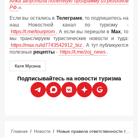
Anka запустила полетную программу из регионов
РФ
».
Если вы остались в
Телеграме
, то подпишитесь на
наш Новостной канал по туризму -
https://t.me/tourprom
. А если вы перешли в
Мах
, то
мы транслируем туристические новости и туда:
https://max.ru/id7743542912_biz
. А тут публикуются
полезные
рецепты
-
https://t.me/zoj_news
.
Катя Мусина
Подписывайтесь на новости туризма
Главная
/
Новости
/
Новые правила ответственности туроператоров и турагентов: что изменится