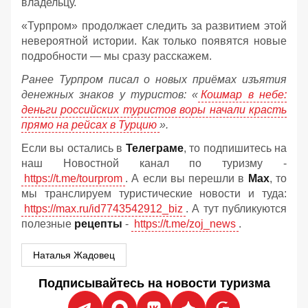
владельцу.
«Турпром» продолжает следить за развитием этой
невероятной истории. Как только появятся новые
подробности — мы сразу расскажем.
Ранее Турпром писал о новых приёмах изъятия
денежных знаков у туристов:
«
Кошмар в небе:
деньги российских туристов воры начали красть
прямо на рейсах в Турцию
».
Если вы остались в
Телеграме
, то подпишитесь на
наш Новостной канал по туризму -
https://t.me/tourprom
. А если вы перешли в
Мах
, то
мы транслируем туристические новости и туда:
https://max.ru/id7743542912_biz
. А тут публикуются
полезные
рецепты
-
https://t.me/zoj_news
.
Наталья Жадовец
Подписывайтесь на новости туризма