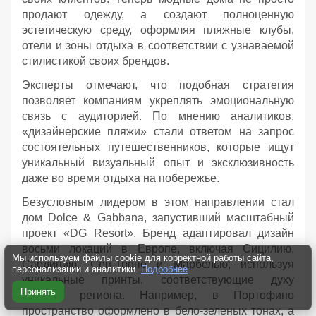
продают одежду, а создают полноценную
эстетическую среду, оформляя пляжные клубы,
отели и зоны отдыха в соответствии с узнаваемой
стилистикой своих брендов.
Эксперты отмечают, что подобная стратегия
позволяет компаниям укреплять эмоциональную
связь с аудиторией. По мнению аналитиков,
«дизайнерские пляжи» стали ответом на запрос
состоятельных путешественников, которые ищут
уникальный визуальный опыт и эксклюзивность
даже во время отдыха на побережье.
Безусловным лидером в этом направлении стал
дом Dolce & Gabbana, запустивший масштабный
проект «DG Resort». Бренд адаптировал дизайн
восьми локаций в Европе, включая Сицилию,
Мы используем файлы cookie для корректной работы сайта,
Сардинию, Сен-Тропе и Марбелью, используя
персонализации и аналитики.
Подробнее
уникальные принты, соответствующие духу
Принять
каждого региона. Например, в Портофино
пространство оформлено в бело-зеленых тонах, а