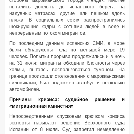
стороны марокканского города Фнидек. Многие
пытались доплыть до испанского берега на
надувных матрасах, другие шли пешком вдоль
пляжа. В социальных сетях распространились
шокирующие кадры с сотнями людей в воде и
непрерывным потоком мигрантов.
По последним данным испанских СМИ, в море
были обнаружены тела по меньшей мере 19
человек. Попытки прорыва продолжились и в ночь
на 31 июля: мигранты обходили блокпосты через
холмы, пытаясь воспользоваться туманом. На
границе произошли столкновения с марокканскими
силовиками, был подожжен автобус и несколько
автомобилей.
Причины кризиса: судебное решение и
«миграционная амнистия»
Непосредственным спусковым крючком кризиса
эксперты называют решение Верховного суда
Испании от 8 июля. Суд запретил немедленно