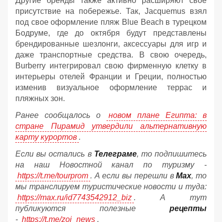
Другие бренды также активно расширяют свое
присутствие на побережье. Так, Jacquemus взял
под свое оформление пляж Blue Beach в турецком
Бодруме, где до октября будут представлены
брендированные шезлонги, аксессуары для игр и
даже транспортные средства. В свою очередь,
Burberry интегрировал свою фирменную клетку в
интерьеры отелей Франции и Греции, полностью
изменив визуальное оформление террас и
пляжных зон.
Ранее сообщалось о
новом плане Египта: в
стране Пирамид утвердили альтернативную
карту курортов
.
Если вы остались в
Телеграме
, то подпишитесь
на наш Новостной канал по туризму -
https://t.me/tourprom
. А если вы перешли в
Мах
, то
мы транслируем туристические новости и туда:
https://max.ru/id7743542912_biz
. А тут
публикуются полезные
рецепты
-
https://t.me/zoj_news
.