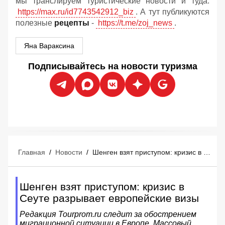
мы транслируем туристические новости и туда:
https://max.ru/id7743542912_biz
. А тут публикуются
полезные
рецепты
-
https://t.me/zoj_news
.
Яна Вараксина
Подписывайтесь на новости туризма
Главная
/
Новости
/
Шенген взят приступом: кризис в Сеуте разрывает европейские визы
Шенген взят приступом: кризис в
Сеуте разрывает европейские визы
Редакция Tourprom.ru следит за обострением
миграционной ситуации в Европе. Массовый