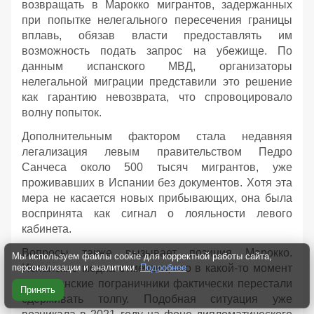
возвращать в Марокко мигрантов, задержанных
при попытке нелегального пересечения границы
вплавь, обязав власти предоставлять им
возможность подать запрос на убежище. По
данным испанского МВД, организаторы
нелегальной миграции представили это решение
как гарантию невозврата, что спровоцировало
волну попыток.
Дополнительным фактором стала недавняя
легализация левым правительством Педро
Санчеса около 500 тысяч мигрантов, уже
проживавших в Испании без документов. Хотя эта
мера не касается новых прибывающих, она была
воспринята как сигнал о лояльности левого
кабинета.
Вопросы также вызывает позиция Марокко.
Мы используем файлы cookie для корректной работы сайта,
Испанские медиа отмечают, что в какой-то момент
персонализации и аналитики.
Подробнее
марокканские пограничники фактически перестали
Принять
сдерживать толпу. Подобная ситуация уже