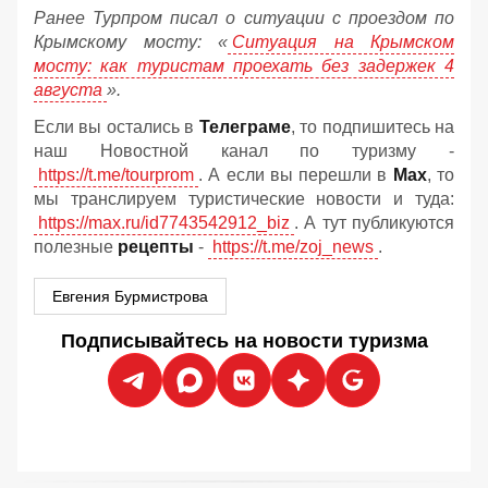
Ранее Турпром писал о ситуации с проездом по
Крымскому мосту:
«
Ситуация на Крымском
мосту: как туристам проехать без задержек 4
августа
».
Если вы остались в
Телеграме
, то подпишитесь на
наш Новостной канал по туризму -
https://t.me/tourprom
. А если вы перешли в
Мах
, то
мы транслируем туристические новости и туда:
https://max.ru/id7743542912_biz
. А тут публикуются
полезные
рецепты
-
https://t.me/zoj_news
.
Евгения Бурмистрова
Подписывайтесь на новости туризма