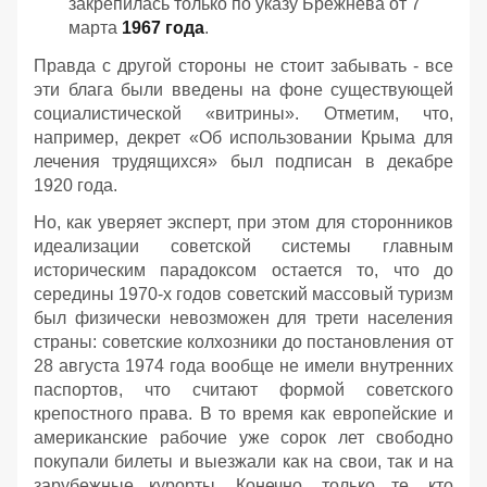
закрепилась только по указу Брежнева от 7
марта
1967 года
.
Правда с другой стороны не стоит забывать - все
эти блага были введены на фоне существующей
социалистической «витрины». Отметим, что,
например, декрет «Об использовании Крыма для
лечения трудящихся» был подписан в декабре
1920 года.
Но, как уверяет эксперт, при этом для сторонников
идеализации советской системы главным
историческим парадоксом остается то, что до
середины 1970-х годов советский массовый туризм
был физически невозможен для трети населения
страны: советские колхозники до постановления от
28 августа 1974 года вообще не имели внутренних
паспортов, что считают формой советского
крепостного права. В то время как европейские и
американские рабочие уже сорок лет свободно
покупали билеты и выезжали как на свои, так и на
зарубежные курорты. Конечно, только те, кто