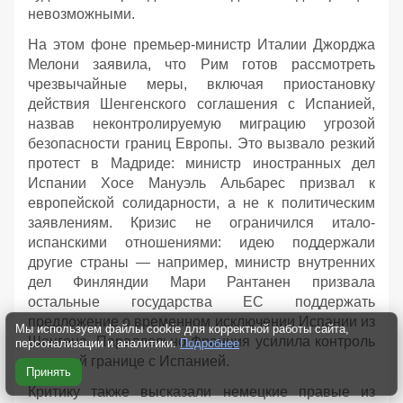
невозможными.
На этом фоне премьер-министр Италии Джорджа
Мелони заявила, что Рим готов рассмотреть
чрезвычайные меры, включая приостановку
действия Шенгенского соглашения с Испанией,
назвав неконтролируемую миграцию угрозой
безопасности границ Европы. Это вызвало резкий
протест в Мадриде: министр иностранных дел
Испании Хосе Мануэль Альбарес призвал к
европейской солидарности, а не к политическим
заявлениям. Кризис не ограничился итало-
испанскими отношениями: идею поддержали
другие страны — например, министр внутренних
дел Финляндии Мари Рантанен призвала
остальные государства ЕС поддержать
предложение о временном исключении Испании из
Мы используем файлы cookie для корректной работы сайта,
Шенгена. Параллельно Франция усилила контроль
персонализации и аналитики.
Подробнее
на своей границе с Испанией.
Принять
Критику также высказали немецкие правые из