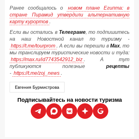
Ранее сообщалось о
новом плане Египта: в
стране Пирамид утвердили альтернативную
карту курортов
.
Если вы остались в
Телеграме
, то подпишитесь
на наш Новостной канал по туризму -
https://t.me/tourprom
. А если вы перешли в
Мах
, то
мы транслируем туристические новости и туда:
https://max.ru/id7743542912_biz
. А тут
публикуются полезные
рецепты
-
https://t.me/zoj_news
.
Евгения Бурмистрова
Подписывайтесь на новости туризма