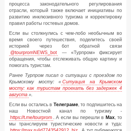
процесса законодательного регулирования
отрасли, который также включает инициативы по
развитию инклюзивного туризма и корректировку
правил работы гостевых домов.
Если вы столкнулись с чем-лобо необычным во
время своего путешествия, поделитесь своей
историей через бот обратной связи
@tourpromNEWS_bot
— «Турпром» фиксирует
обращения, чтобы отслеживать общую картину и
помогать туристам.
Ранее Турпром писал о ситуации с проездом по
Крымскому мосту:
«
Ситуация на Крымском
мосту: как туристам проехать без задержек 4
августа
».
Если вы остались в
Телеграме
, то подпишитесь на
наш Новостной канал по туризму -
https://t.me/tourprom
. А если вы перешли в
Мах
, то
мы транслируем туристические новости и туда:
https://max.ru/id7743542912_biz
. А тут публикуются