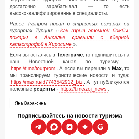
достаточно зарабатывал — то есть
высококвалифицированные специалисты.
Ранее Турпром писал о страшных пожарах на
курортах Турции: «
Как взрыв атомной бомбы:
пожары в Анталье сравнили с ядерной
катастрофой в Хиросиме
».
Если вы остались в
Телеграме
, то подпишитесь на
наш Новостной канал по туризму -
https://t.me/tourprom
. А если вы перешли в
Мах
, то
мы транслируем туристические новости и туда:
https://max.ru/id7743542912_biz
. А тут публикуются
полезные
рецепты
-
https://t.me/zoj_news
.
Яна Вараксина
Подписывайтесь на новости туризма