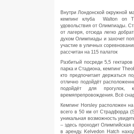
Внутри Лондонской окружной ма
кемпинг клуба Walton on Th
удовольствия от Олимпиады. Ст
от лагеря, отсюда легко добрат
духом Олимпиады и захочет поп
участие в уличных соревновани
рассчитан на 115 палаток
Разбитый посреди 5,5 гектаров
парка и Стадиона, кемпинг Theo
кто предпочитает держаться по
отлично подойдёт расположенны
подойдёт для прогулок, 
времяпрепровождения. Всё снар
Кемпинг Horsley расположен на
всего в 50 км от Страдфорда (S
уникальная возможность увидет
– здесь проходит Олимпийская 
в аренду. Kelvedon Hatch нахо