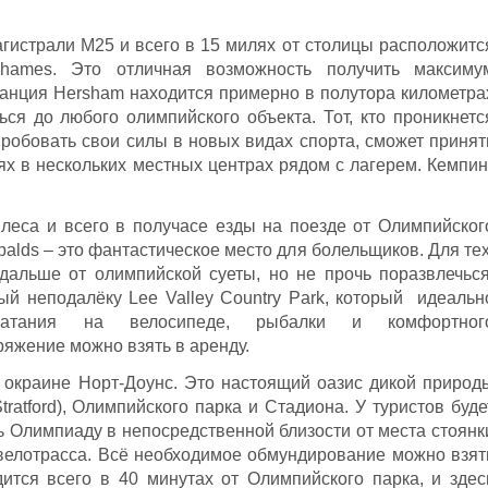
гистрали M25 и всего в 15 милях от столицы расположитс
ames. Это отличная возможность получить максиму
анция Hersham находится примерно в полутора километра
ься до любого олимпийского объекта. Тот, кто проникнетс
робовать свои силы в новых видах спорта, сможет принят
ях в нескольких местных центрах рядом с лагерем. Кемпин
 леса и всего в получасе езды на поезде от Олимпийског
balds – это фантастическое место для болельщиков. Для тех
дальше от олимпийской суеты, но не прочь поразвлечься
й неподалёку Lee Valley Country Park, который идеальн
катания на велосипеде, рыбалки и комфортног
яжение можно взять в аренду.
 окраине Норт-Доунс. Это настоящий оазис дикой природ
tratford), Олимпийского парка и Стадиона. У туристов буде
ь Олимпиаду в непосредственной близости от места стоянк
велотрасса. Всё необходимое обмундирование можно взят
дится всего в 40 минутах от Олимпийского парка, и здес