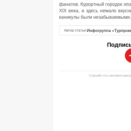
фанатов. Курортный городок эпо
XIX века, и здесь немало вкус
каникулы были незабываемыми.
Инфогруппа «Турпро
Автор статьи:
Подписы
Спасибо что смотрите рекла