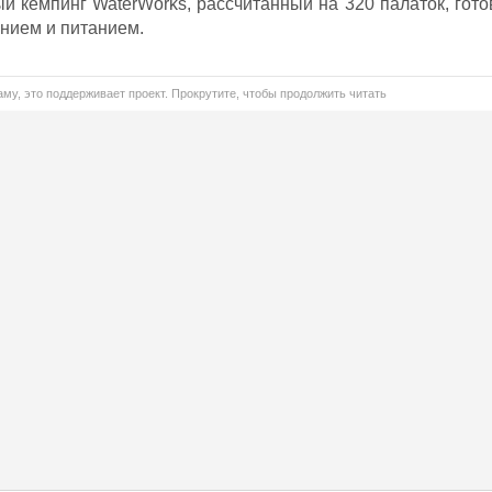
й кемпинг WaterWorks, рассчитанный на 320 палаток, гото
нием и питанием.
му, это поддерживает проект. Прокрутите, чтобы продолжить читать