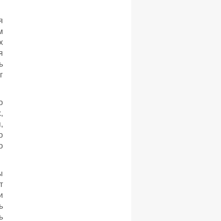
я
м
х
я
ь
г
о
,
,
о
о
ы
т
и
ь
ь