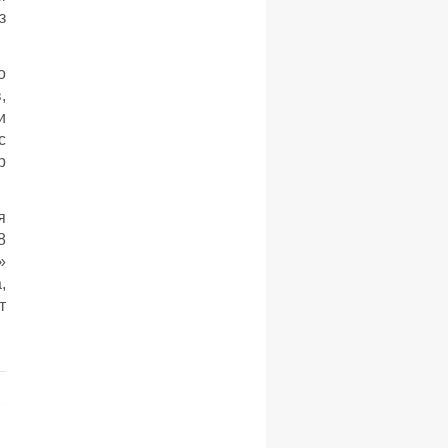
з
о
,
и
с
р
я
8
»
,
т