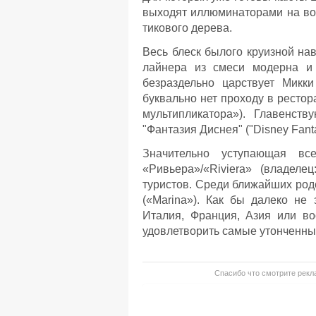
выходят иллюминаторами на вод
тикового дерева.
Весь блеск былого круизной нав
лайнера из смеси модерна и 
безраздельно царствует Микк
буквально нет проходу в рестора
мультипликатора»). Главенст
"Фантазия Диснея" ("Disney Fan
Значительно уступающая вс
«Ривьера»/«Riviera» (владеле
туристов. Среди ближайших род
(«Marina»). Как бы далеко не 
Италия, Франция, Азия или в
удовлетворить самые утонченны
Спасибо что смотрите рекла