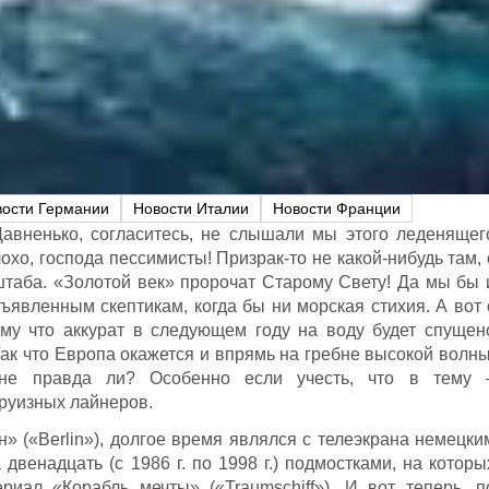
вости Германии
Новости Италии
Новости Франции
авненько, согласитесь, не слышали мы этого леденящег
охо, господа пессимисты! Призрак-то не какой-нибудь там, 
таба. «Золотой век» пророчат Старому Свету! Да мы бы 
ъявленным скептикам, когда бы ни морская стихия. А вот 
ому что аккурат в следующем году на воду будет спущен
Так что Европа окажется и впрямь на гребне высокой волны
не правда ли? Особенно если учесть, что в тему 
руизных лайнеров.
» («Berlin»), долгое время являлся с телеэкрана немецки
 двенадцать (с 1986 г. по 1998 г.) подмостками, на которы
риал «Корабль мечты» («Traumschiff»). И вот теперь, п