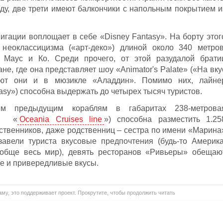
у, две трети имеют балкончики с напольным покрытием и
игации воплощает в себе «Disney Fantasy». На борту этог
неоклассицизма («арт-деко») длиной около 340 метров
и Маус и Ко. Среди прочего, от этой разудалой брати
не, где она представляет шоу «Animator's Palate» («На вку
вуют они и в мюзикле «Аладдин». Помимо них, лайне
tasy») способна выдержать до четырех тысяч туристов.
ем предыдущим кораблям в габаритах 238-метрова
ц: «
Oceania Cruises line
») способна разместить 1.25
ственников, даже родственниц – сестра по имени «Марина
завели туриста вкусовые предпочтения (будь-то Америка
ообще весь мир), девять ресторанов «Ривьеры» обещаю
е и привередливые вкусы.
му, это поддерживает проект. Прокрутите, чтобы продолжить читать