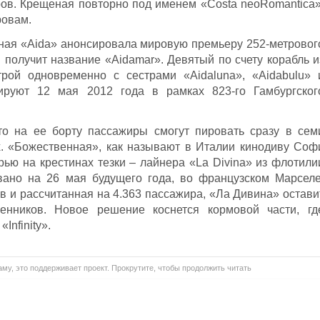
ов. Крещеная повторно под именем «Costa neoRomantica»
ровам.
зная «Aida» анонсировала мировую премьеру 252-метровог
 получит название «Aidamar». Девятый по счету корабль и
трой одновременно с сестрами «Aidaluna», «Aidabulu» 
тируют 12 мая 2012 года в рамках 823-го Гамбургског
о на ее борту пассажиры смогут пировать сразу в сем
х. «Божественная», как называют в Италии кинодиву Соф
рью на крестинах тезки – лайнера «La Divina» из флотили
вано на 26 мая будущего года, во французском Марселе
в и рассчитанная на 4.363 пассажира, «Ла Дивина» остави
енников. Новое решение коснется кормовой части, гд
Infinity».
му, это поддерживает проект. Прокрутите, чтобы продолжить читать