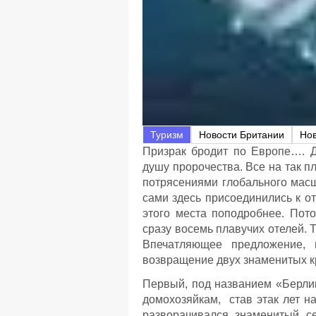
Туризм
Новости Британии
Но
Призрак бродит по Европе…. Д
душу пророчества. Все на так пл
потрясениями глобального масш
сами здесь присоединились к от
этого места поподробнее. Пот
сразу восемь плавучих отелей. 
Впечатляющее предложение, 
возвращение двух знаменитых к
Первый, под названием «Берлин
домохозяйкам, став этак лет на
разворачивался знаменитый се