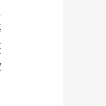
,
о
з
и
о
и
и
и
.
т
е