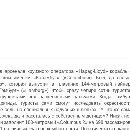
в арсенале круизного оператора «Hapag-Lloyd» корабль 
щим именем «Коламбус» («Columbus»). Был, да сплыл
s», которая выпустит в плавание 144-метровый лайнер
амбург» («Hamburg»), чтобы сразу четыре сотни туристо
фуршетами под развесистыми пальмами. Когда Гамбур
рктиды, туристы сами смогут исследовать окрестности
ее воды на специальных надувных шлюпках. А что же сам
взяла, да и рассталась с собственным детищем? Никак нет
и заполнит 180-метровый «Columbus 2» на 698 пассажиров
11 различных классов комфортности. Практически все кают