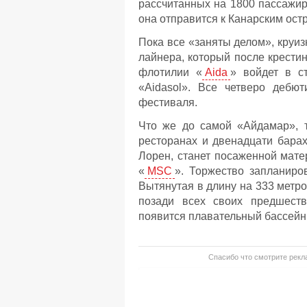
рассчитанных на 1800 пассажир
она отправится к Канарским ост
Пока все «заняты делом», круи
лайнера, который после крестин
флотилии «
Aida
» войдет в с
«Aidasol». Все четверо дебю
фестиваля.
Что же до самой «Айдамар», т
ресторанах и двенадцати бара
Лорен, станет посаженной мате
«
MSC
». Торжество запланиро
Вытянутая в длину на 333 метро
позади всех своих предшеств
появится плавательный бассейн «
Спасибо что смотрите рекла