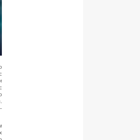
о
с
и
с
о
.
–
м
х
о