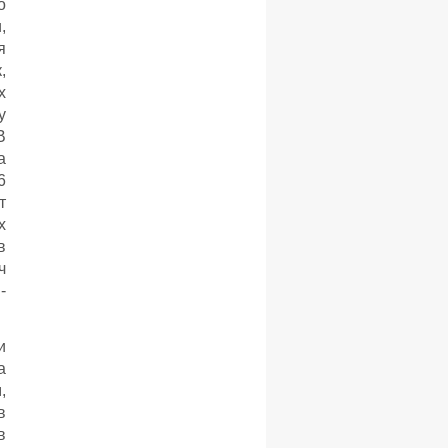
о
,
я
,
х
у
В
а
6
т
х
в
ч
-
и
а
,
в
в