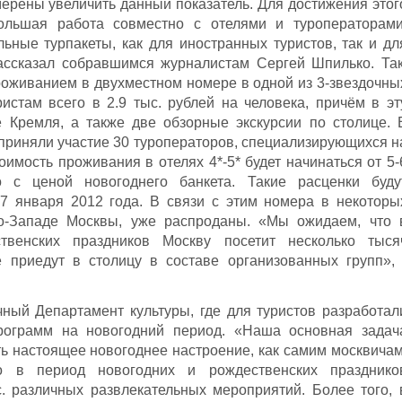
мерены увеличить данный показатель. Для достижения этог
ольшая работа совместно с отелями и туроператорами
ные турпакеты, как для иностранных туристов, так и дл
рассказал собравшимся журналистам Сергей Шпилько. Так
роживанием в двухместном номере в одной из 3-звездочны
истам всего в 2.9 тыс. рублей на человека, причём в эт
 Кремля, а также две обзорные экскурсии по столице. 
риняли участие 30 туроператоров, специализирующихся н
оимость проживания в отелях 4*-5* будет начинаться от 5-
о с ценой новогоднего банкета. Такие расценки буду
17 января 2012 года. В связи с этим номера в некоторы
о-Западе Москвы, уже распроданы. «Мы ожидаем, что 
твенских праздников Москву посетит несколько тыся
е приедут в столицу в составе организованных групп», 
чный Департамент культуры, где для туристов разработал
рограмм на новогодний период. «Наша основная задач
ть настоящее новогоднее настроение, как самим москвичам
о в период новогодних и рождественских празднико
. различных развлекательных мероприятий. Более того, 