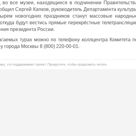
д во все музеи, находящиеся в подчинении Правительств
ообщил Сергей Капков, руководитель Департамента культур
зырем новогодних праздников станут массовые народны
 откуда будут вестись прямые перекрёстные телетрансляци
ния президента России.
гаемых турах можно по телефону коллцентра Комитета п
у города Москвы 8 (800) 220-00-01.
му, это поддерживает проект. Прокрутите, чтобы продолжить читать