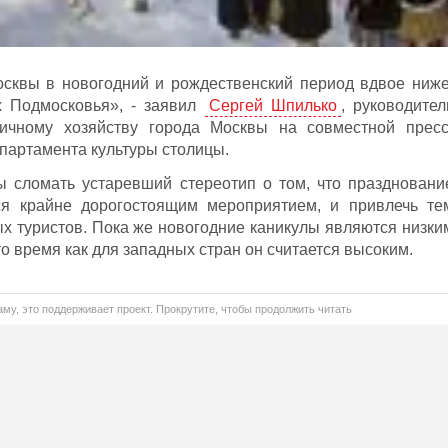
осквы в новогодний и рождественский период вдвое ниже
х Подмосковья», - заявил
Сергей Шпилько
, руководител
ничному хозяйству города Москвы на совместной пресс
партамента культуры столицы.
 сломать устаревший стереотип о том, что праздновани
ся крайне дорогостоящим мероприятием, и привлечь те
х туристов. Пока же новогодние каникулы являются низки
то время как для западных стран он считается высоким.
му, это поддерживает проект. Прокрутите, чтобы продолжить читать