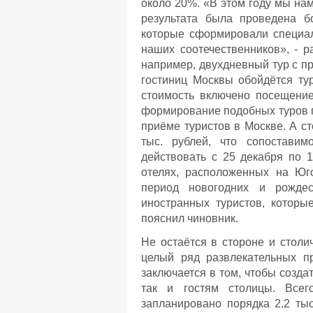
около 20%. «В этом году мы на
результата была проведена б
которые сформировали специаль
наших соотечественников», - 
например, двухдневный тур с п
гостиниц Москвы обойдётся тур
стоимость включено посещение
формирование подобных туров п
приёме туристов в Москве. А ст
тыс. рублей, что сопоставим
действовать с 25 декабря по 
отелях, расположенных на Юг
период новогодних и рождес
иностранных туристов, которы
пояснил чиновник.
Не остаётся в стороне и столи
целый ряд развлекательных п
заключается в том, чтобы созда
так и гостям столицы. Всег
запланировано порядка 2.2 тыс