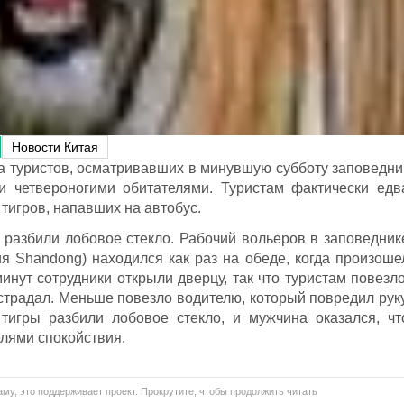
Новости Китая
а туристов, осматривавших в минувшую субботу заповедни
и четвероногими обитателями. Туристам фактически едв
 тигров, напавших на автобус.
разбили лобовое стекло. Рабочий вольеров в заповедник
ция Shandong) находился как раз на обеде, когда произоше
минут сотрудники открыли дверцу, так что туристам повезло
страдал. Меньше повезло водителю, который повредил руку
тигры разбили лобовое стекло, и мужчина оказался, чт
елями спокойствия.
му, это поддерживает проект. Прокрутите, чтобы продолжить читать