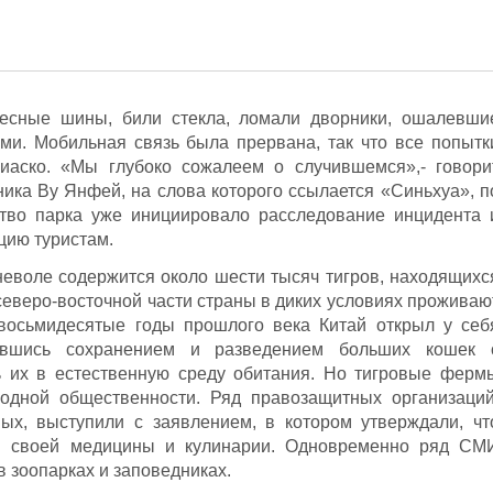
лесные шины, били стекла, ломали дворники, ошалевши
ми. Мобильная связь была прервана, так что все попытк
иаско. «Мы глубоко сожалеем о случившемся»,- говори
ника Ву Янфей, на слова которого ссылается «Синьхуа», п
тво парка уже инициировало расследование инцидента 
цию туристам.
 неволе содержится около шести тысяч тигров, находящихс
 северо-восточной части страны в диких условиях проживаю
восьмидесятые годы прошлого века Китай открыл у себ
нявшись сохранением и разведением больших кошек 
 их в естественную среду обитания. Но тигровые ферм
одной общественности. Ряд правозащитных организаций
х, выступили с заявлением, в котором утверждали, чт
я своей медицины и кулинарии. Одновременно ряд СМ
в зоопарках и заповедниках.