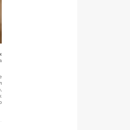
к
а
е
л
,
.
о