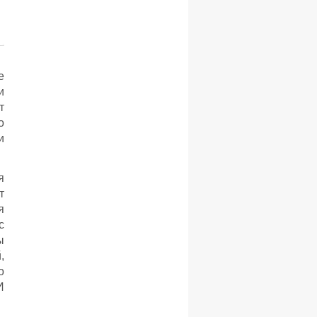
е
и
т
о
и
я
т
я
с
ы
,
о
И