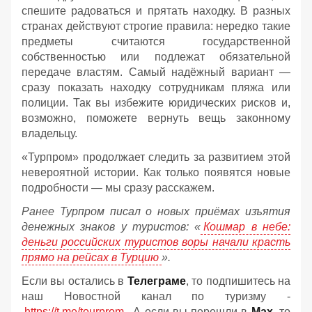
спешите радоваться и прятать находку. В разных
странах действуют строгие правила: нередко такие
предметы считаются государственной
собственностью или подлежат обязательной
передаче властям. Самый надёжный вариант —
сразу показать находку сотрудникам пляжа или
полиции. Так вы избежите юридических рисков и,
возможно, поможете вернуть вещь законному
владельцу.
«Турпром» продолжает следить за развитием этой
невероятной истории. Как только появятся новые
подробности — мы сразу расскажем.
Ранее Турпром писал о новых приёмах изъятия
денежных знаков у туристов:
«
Кошмар в небе:
деньги российских туристов воры начали красть
прямо на рейсах в Турцию
».
Если вы остались в
Телеграме
, то подпишитесь на
наш Новостной канал по туризму -
https://t.me/tourprom
. А если вы перешли в
Мах
, то