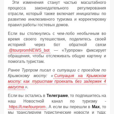
Эти изменения станут частью масштабного
процесса законодательного регулирования
отрасли, который также включает инициативы по
развитию инклюзивного туризма и корректировку
правил работы гостевых домов.
Если вы столкнулись с чем-лобо необычным во
время своего путешествия, поделитесь своей
историей через бот обратной связи
@tourpromNEWS_bot
— «Турпром» фиксирует
обращения, чтобы отслеживать общую картину и
помогать туристам.
Ранее Турпром писал о ситуации с проездом по
Крымскому мосту:
«
Ситуация на Крымском
мосту: как туристам проехать без задержек 4
августа
».
Если вы остались в
Телеграме
, то подпишитесь на
наш Новостной канал по туризму -
https://t.me/tourprom
. А если вы перешли в
Мах
, то
мы транслируем туристические новости и туда: