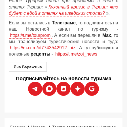
Ранее Турпром писал про проблемы с едой в
отелях Турции: «
Кухонный кризис в Турции: что
будет с едой в отелях на шведских столах?
».
Если вы остались в
Телеграме
, то подпишитесь на
наш Новостной канал по туризму -
https://t.me/tourprom
. А если вы перешли в
Мах
, то
мы транслируем туристические новости и туда:
https://max.ru/id7743542912_biz
. А тут публикуются
полезные
рецепты
-
https://t.me/zoj_news
.
Яна Вараксина
Подписывайтесь на новости туризма