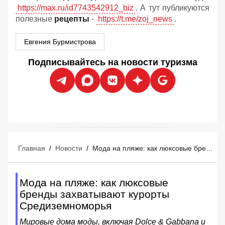
https://max.ru/id7743542912_biz
. А тут публикуются
полезные
рецепты
-
https://t.me/zoj_news
.
Евгения Бурмистрова
Подписывайтесь на новости туризма
Главная
/
Новости
/
Мода на пляже: как люксовые бренды захватывают курорты Средиземноморья
Мода на пляже: как люксовые
бренды захватывают курорты
Средиземноморья
Мировые дома моды, включая Dolce & Gabbana и