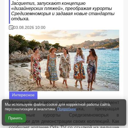
Jacquemus, запускают концепцию
«дизайнерских пляжей», преображая курорты
Средиземноморья и задавая новые стандарты
отдыха.
03.08.2026 10:00
Интересное
Мировые дома моды активно осваивают сегмент
Мы используем файлы cookie для корректной работы сайта,
элитного пляжного отдыха, превращая
персонализации и аналитики.
Подробнее
популярные курорты Средиземноморья в
Принять
площадки для демонстрации своих коллекций. Как
сообщает издание Oda TV со ссылкой на ведущие