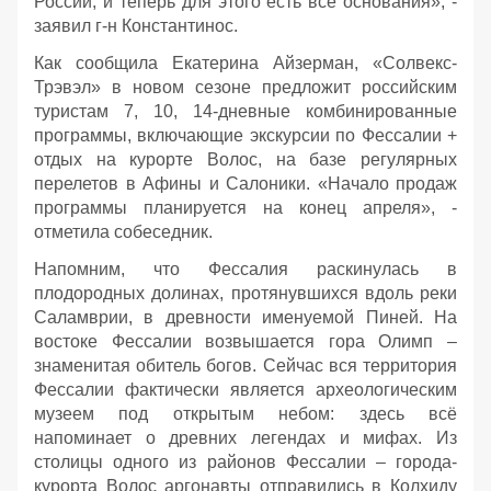
России, и теперь для этого есть все основания», -
заявил г-н Константинос.
Как сообщила Екатерина Айзерман, «Солвекс-
Трэвэл» в новом сезоне предложит российским
туристам 7, 10, 14-дневные комбинированные
программы, включающие экскурсии по Фессалии +
отдых на курорте Волос, на базе регулярных
перелетов в Афины и Салоники. «Начало продаж
программы планируется на конец апреля», -
отметила собеседник.
Напомним, что Фессалия раскинулась в
плодородных долинах, протянувшихся вдоль реки
Саламврии, в древности именуемой Пиней. На
востоке Фессалии возвышается гора Олимп –
знаменитая обитель богов. Сейчас вся территория
Фессалии фактически является археологическим
музеем под открытым небом: здесь всё
напоминает о древних легендах и мифах. Из
столицы одного из районов Фессалии – города-
курорта Волос аргонавты отправились в Колхиду