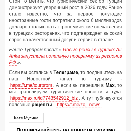
Стоит отметить, что туристический сектор Турции
демонстрирует уверенный рост в 2026 году. Ранее
стало известно, что за первое полугодие
иностранные гости потратили около 6 миллиардов
долларов только на гастрономические впечатления
в турецких ресторанах, что подтверждает высокий
спрос на качественный досуг и сервис в стране.
Ранее Турпром писал: «
Новые рейсы в Турцию: Air
Anka запустила полетную программу из регионов
РФ
».
Если вы остались в
Телеграме
, то подпишитесь на
наш Новостной канал по туризму -
https://t.me/tourprom
. А если вы перешли в
Мах
, то
мы транслируем туристические новости и туда:
https://max.ru/id7743542912_biz
. А тут публикуются
полезные
рецепты
-
https://t.me/zoj_news
.
Катя Мусина
Подписывайтесь на новости туризма