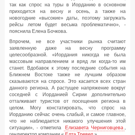
так как спрос на туры в Иорданию в основном
приходится на весну и осень, а также на
новогодние «высокие» даты, поэтому загружать
рейсы летом будет весьма проблематично», -
пояснила Елена Бочкова.
Впрочем, не все участники рынка считают
заявленную даже на весну программу
целесообразной. «Иордания никогда не была
массовым направлением и вряд ли когда-то им
станет. Вдобавок к этому последние события на
Ближнем Востоке также не лучшим образом
сказываются на спросе. Это касается всех стран
данного региона. А растущее напряжение вокруг
соседней с Иорданией Сирии дополнительно
отталкивает туристов от посещения региона в
целом. Могу констатировать, что спрос на
Иорданию сейчас очень слабый, и самое главное,
что не наблюдается никакого улучшения этой
ситуации», - отметила
Елизавета Черниговцева
,
гендиректор компании «
Елта Тревел
».