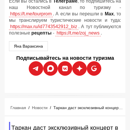
Если вы остались в
Телеграме
, то подпишитесь на
наш Новостной канал по туризму -
https://t.me/tourprom
. А если вы перешли в
Мах
, то
мы транслируем туристические новости и туда:
https://max.ru/id7743542912_biz
. А тут публикуются
полезные
рецепты
-
https://t.me/zoj_news
.
Яна Вараксина
Подписывайтесь на новости туризма
Главная
/
Новости
/
Таркан даст эксклюзивный концерт в Мармарисе 29 августа: российские туристы уже покупают билеты
Таркан даст эксклюзивный концерт в