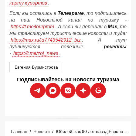
карту курортов
.
Если вы остались в
Телеграме
, то подпишитесь
на наш Новостной канал по туризму -
https://t.me/tourprom
. А если вы перешли в
Мах
, то
мы транслируем туристические новости и туда:
https://max.ru/id7743542912_biz
. А тут
публикуются полезные
рецепты
-
https://t.me/zoj_news
.
Евгения Бурмистрова
Подписывайтесь на новости туризма
Главная
/
Новости
/
Юбилей: как 90 лет назад Европа создала массовый туризм