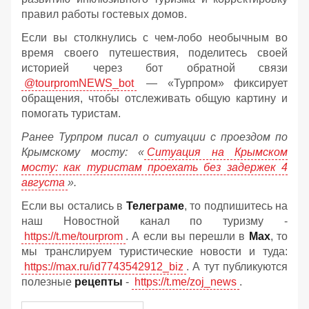
правил работы гостевых домов.
Если вы столкнулись с чем-лобо необычным во
время своего путешествия, поделитесь своей
историей через бот обратной связи
@tourpromNEWS_bot
— «Турпром» фиксирует
обращения, чтобы отслеживать общую картину и
помогать туристам.
Ранее Турпром писал о ситуации с проездом по
Крымскому мосту:
«
Ситуация на Крымском
мосту: как туристам проехать без задержек 4
августа
».
Если вы остались в
Телеграме
, то подпишитесь на
наш Новостной канал по туризму -
https://t.me/tourprom
. А если вы перешли в
Мах
, то
мы транслируем туристические новости и туда:
https://max.ru/id7743542912_biz
. А тут публикуются
полезные
рецепты
-
https://t.me/zoj_news
.