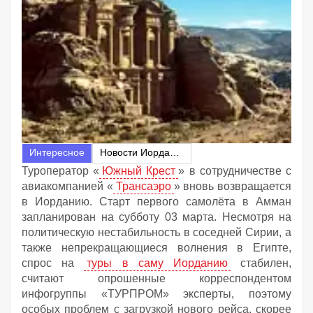
Интересное
Новости Иордании
Туроператор «
Южный Крест
» в сотрудничестве с
авиакомпанией «
Трансаэро
» вновь возвращается
в Иорданию. Старт первого самолёта в Амман
запланирован на субботу 03 марта. Несмотря на
политическую нестабильность в соседней Сирии, а
также непрекращающиеся волнения в Египте,
спрос на
туры в саму Иорданию
стабилен,
считают опрошенные корреспондентом
инфогруппы «ТУРПРОМ» эксперты, поэтому
особых проблем с загрузкой нового рейса, скорее