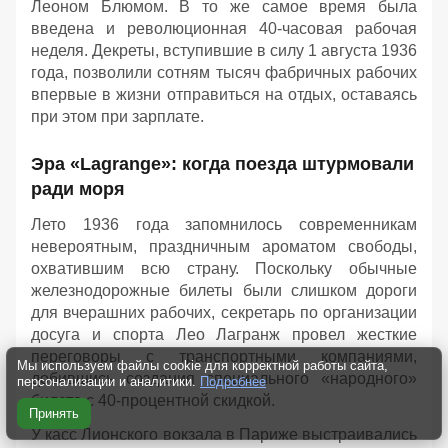
Леоном Блюмом. В то же самое время была
введена и революционная 40-часовая рабочая
неделя. Декреты, вступившие в силу 1 августа 1936
года, позволили сотням тысяч фабричных рабочих
впервые в жизни отправиться на отдых, оставаясь
при этом при зарплате.
Эра «Lagrange»: когда поезда штурмовали
ради моря
Лето 1936 года запомнилось современникам
невероятным, праздничным ароматом свободы,
охватившим всю страну. Поскольку обычные
железнодорожные билеты были слишком дороги
для вчерашних рабочих, секретарь по организации
досуга и спорта Лео Лагранж провел жесткие
переговоры с транспортными компаниями,
Мы используем файлы cookie для корректной работы сайта,
добившись создания специального «народного»
персонализации и аналитики.
Подробнее
билета с 40-процентной скидкой.
Принять
У касс Лионского вокзала в Париже выстраивались