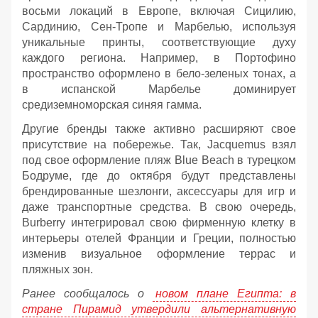
восьми локаций в Европе, включая Сицилию,
Сардинию, Сен-Тропе и Марбелью, используя
уникальные принты, соответствующие духу
каждого региона. Например, в Портофино
пространство оформлено в бело-зеленых тонах, а
в испанской Марбелье доминирует
средиземноморская синяя гамма.
Другие бренды также активно расширяют свое
присутствие на побережье. Так, Jacquemus взял
под свое оформление пляж Blue Beach в турецком
Бодруме, где до октября будут представлены
брендированные шезлонги, аксессуары для игр и
даже транспортные средства. В свою очередь,
Burberry интегрировал свою фирменную клетку в
интерьеры отелей Франции и Греции, полностью
изменив визуальное оформление террас и
пляжных зон.
Ранее сообщалось о
новом плане Египта: в
стране Пирамид утвердили альтернативную