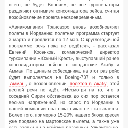
всего, не будет. Впрочем, не все туроператоры
разделяют оптимизм консолидатора рейса, считая
возобновление проекта несвоевременным.
«Авиакомпания Трансаэро вновь возобновляет
полеты в Иорданию: полетная программа стартует
3 марта и продлится по 12 мая. О круглогодичной
программе речь пока не ведётся», - рассказал
Евгений Косенков, коммерческий директор
туркомпании «Южный Крест», выступавший ранее
консолидатором рейсов в иорданские Акабу и
Амман. По данным собеседника, на этот раз рейс
будет выполняться на Boeing-737 и только в
Амман
, о возобновлении
полётов в Акабу
этой
весной речи не идёт. «Несмотря на то, что в
соседней Сирии обстановка до сих пор остается
весьма напряженной, на спрос по Иордании в
нашей компании она пока никак не сказывается.
Более того, примерно 15-20% нашего блока кресел
уже продано на мартовские вылеты, а также уже
есть заявки и на майские праздники. Удивительно,