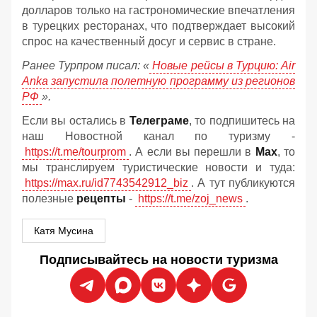
долларов только на гастрономические впечатления
в турецких ресторанах, что подтверждает высокий
спрос на качественный досуг и сервис в стране.
Ранее Турпром писал: «
Новые рейсы в Турцию: Air
Anka запустила полетную программу из регионов
РФ
».
Если вы остались в
Телеграме
, то подпишитесь на
наш Новостной канал по туризму -
https://t.me/tourprom
. А если вы перешли в
Мах
, то
мы транслируем туристические новости и туда:
https://max.ru/id7743542912_biz
. А тут публикуются
полезные
рецепты
-
https://t.me/zoj_news
.
Катя Мусина
Подписывайтесь на новости туризма