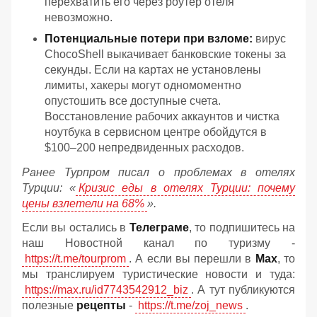
перехватить его через роутер отеля
невозможно.
Потенциальные потери при взломе:
вирус
ChocoShell выкачивает банковские токены за
секунды. Если на картах не установлены
лимиты, хакеры могут одномоментно
опустошить все доступные счета.
Восстановление рабочих аккаунтов и чистка
ноутбука в сервисном центре обойдутся в
$100–200 непредвиденных расходов.
Ранее Турпром писал о проблемах в отелях
Турции: «
Кризис еды в отелях Турции: почему
цены взлетели на 68%
».
Если вы остались в
Телеграме
, то подпишитесь на
наш Новостной канал по туризму -
https://t.me/tourprom
. А если вы перешли в
Мах
, то
мы транслируем туристические новости и туда:
https://max.ru/id7743542912_biz
. А тут публикуются
полезные
рецепты
-
https://t.me/zoj_news
.