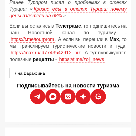
Ранее Турпром писал о проблемах в отелях
Турции: «
Кризис еды в отелях Турции: почему
цены взлетели на 68%
».
Если вы остались в
Телеграме
, то подпишитесь на
наш Новостной канал по туризму -
https://t.me/tourprom
. А если вы перешли в
Мах
, то
мы транслируем туристические новости и туда:
https://max.ru/id7743542912_biz
. А тут публикуются
полезные
рецепты
-
https://t.me/zoj_news
.
Яна Вараксина
Подписывайтесь на новости туризма