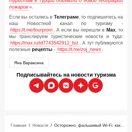
туристам в Турции объявили о новой географии
пожаров
».
Если вы остались в
Телеграме
, то подпишитесь на
наш Новостной канал по туризму -
https://t.me/tourprom
. А если вы перешли в
Мах
, то
мы транслируем туристические новости и туда:
https://max.ru/id7743542912_biz
. А тут публикуются
полезные
рецепты
-
https://t.me/zoj_news
.
Яна Вараксина
Подписывайтесь на новости туризма
Главная
/
Новости
/
Осторожно, фальшивый Wi-Fi: как хакеры воруют деньги у туристов прямо в отелях