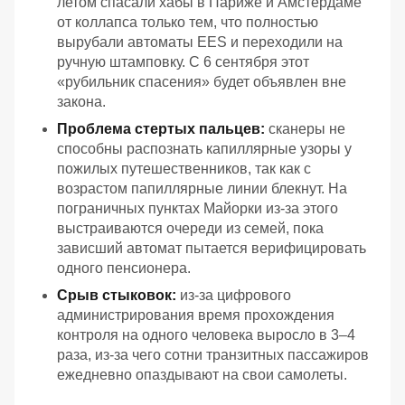
летом спасали хабы в Париже и Амстердаме
от коллапса только тем, что полностью
вырубали автоматы EES и переходили на
ручную штамповку. С 6 сентября этот
«рубильник спасения» будет объявлен вне
закона.
Проблема стертых пальцев:
сканеры не
способны распознать капиллярные узоры у
пожилых путешественников, так как с
возрастом папиллярные линии блекнут. На
пограничных пунктах Майорки из-за этого
выстраиваются очереди из семей, пока
зависший автомат пытается верифицировать
одного пенсионера.
Срыв стыковок:
из-за цифрового
администрирования время прохождения
контроля на одного человека выросло в 3–4
раза, из-за чего сотни транзитных пассажиров
ежедневно опаздывают на свои самолеты.