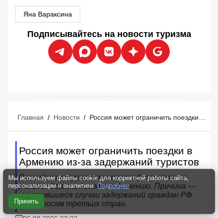
Яна Вараксина
Подписывайтесь на новости туризма
Главная
/
Новости
/
Россия может ограничить поездки в Армению из-за задержаний туристов
Россия может ограничить поездки в
Армению из-за задержаний туристов
Российским туристам могут официально не
Мы используем файлы cookie для корректной работы сайта,
рекомендовать поездки в Армению. Причина —
персонализации и аналитики.
Подробнее
участившиеся случаи задержаний граждан РФ
Принять
по запросам третьих стран.