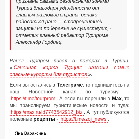
признаны самыми безопасными зонами
Турции благодаря удалённости от
главных разломов страны, однако
радоваться рано — стопроцентной
защиты на побережье не существует, -
отметил главный редактор Турпрома
Александр Гордиец.
Ранее Турпром писал о пожарах в Турции:
«
Огненная карта Турции: названы самые
опасные курорты для туристов
».
Если вы остались в
Телеграме
, то подпишитесь на
наш Новостной канал по туризму -
https://t.me/tourprom
. А если вы перешли в
Мах
, то
мы транслируем туристические новости и туда:
https://max.ru/id7743542912_biz
. А тут публикуются
полезные
рецепты
-
https://t.me/zoj_news
.
Яна Вараксина