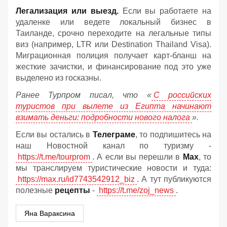
Легализация или выезд.
Если вы работаете на
удаленке или ведете локальный бизнес в
Таиланде, срочно переходите на легальные типы
виз (например, LTR или Destination Thailand Visa).
Миграционная полиция получает карт-бланш на
жесткие зачистки, и финансирование под это уже
выделено из госказны.
Ранее Турпром писал, что «
С российских
туристов при вылете из Египта начинают
взимать деньги: подробности нового налога
».
Если вы остались в
Телеграме
, то подпишитесь на
наш Новостной канал по туризму -
https://t.me/tourprom
. А если вы перешли в
Мах
, то
мы транслируем туристические новости и туда:
https://max.ru/id7743542912_biz
. А тут публикуются
полезные
рецепты
-
https://t.me/zoj_news
.
Яна Вараксина