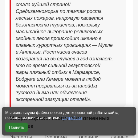
стала худшей страной
Средиземноморья по темпам роста
лесных пожаров, напрямую касается
безопасности туристов, поскольку
масштабное выгорание реликтовых
хвойных лесов происходит именно в
главных курортных провинциях — Мугле
и Анталье. Рост числа очагов
возгорания на 55 случаев в год означает,
что во время сильной августовской
жары пляжный отдых в Мармарисе,
Бодруме или Кемере может в любой
момент прерваться из-за шлейфа
густого дыма или объявления
экстренной эвакуации отелей».
Мы используем файлы cookie для корректной работы сайта,
персонализации и аналитики.
Подробнее
Микро-сервис: география огненных
ловушек
Принять
Эксперты Турпрома оценили данные