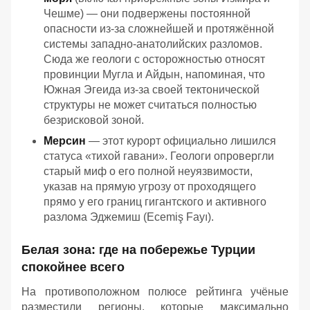
Чешме) — они подвержены постоянной
опасности из-за сложнейшей и протяжённой
системы западно-анатолийских разломов.
Сюда же геологи с осторожностью относят
провинции Мугла и Айдын, напоминая, что
Южная Эгеида из-за своей тектонической
структуры не может считаться полностью
безрисковой зоной.
Мерсин
— этот курорт официально лишился
статуса «тихой гавани». Геологи опровергли
старый миф о его полной неуязвимости,
указав на прямую угрозу от проходящего
прямо у его границ гигантского и активного
разлома Эджемиш (Ecemiş Fayı).
Белая зона: где на побережье Турции
спокойнее всего
На противоположном полюсе рейтинга учёные
разместили регионы, которые максимально