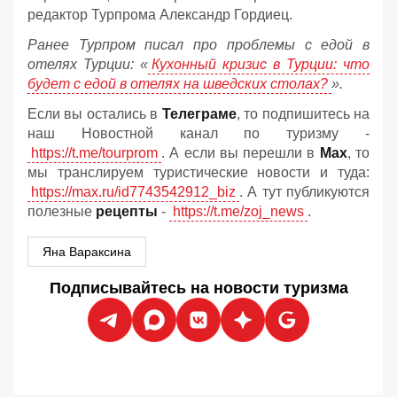
редактор Турпрома Александр Гордиец.
Ранее Турпром писал про проблемы с едой в
отелях Турции: «
Кухонный кризис в Турции: что
будет с едой в отелях на шведских столах?
».
Если вы остались в
Телеграме
, то подпишитесь на
наш Новостной канал по туризму -
https://t.me/tourprom
. А если вы перешли в
Мах
, то
мы транслируем туристические новости и туда:
https://max.ru/id7743542912_biz
. А тут публикуются
полезные
рецепты
-
https://t.me/zoj_news
.
Яна Вараксина
Подписывайтесь на новости туризма