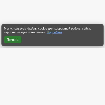
Мы используем файлы cookie для корректной работы сайта,
персонализации и аналитики.
Подробнее
Принять
RSS 2.0
RSS компактная
RSS Yandex
RSS Dzen
Atom 2.0