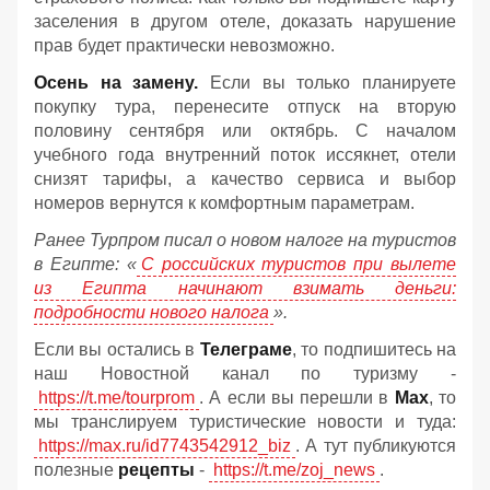
заселения в другом отеле, доказать нарушение
прав будет практически невозможно.
Осень на замену.
Если вы только планируете
покупку тура, перенесите отпуск на вторую
половину сентября или октябрь. С началом
учебного года внутренний поток иссякнет, отели
снизят тарифы, а качество сервиса и выбор
номеров вернутся к комфортным параметрам.
Ранее Турпром писал о новом налоге на туристов
в Египте:
«
С российских туристов при вылете
из Египта начинают взимать деньги:
подробности нового налога
».
Если вы остались в
Телеграме
, то подпишитесь на
наш Новостной канал по туризму -
https://t.me/tourprom
. А если вы перешли в
Мах
, то
мы транслируем туристические новости и туда:
https://max.ru/id7743542912_biz
. А тут публикуются
полезные
рецепты
-
https://t.me/zoj_news
.