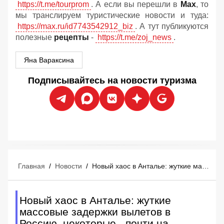
https://t.me/tourprom
. А если вы перешли в
Мах
, то
мы транслируем туристические новости и туда:
https://max.ru/id7743542912_biz
. А тут публикуются
полезные
рецепты
-
https://t.me/zoj_news
.
Яна Вараксина
Подписывайтесь на новости туризма
Главная
/
Новости
/
Новый хаос в Анталье: жуткие массовые задержки вылетов в Россию, некоторые - почти на 9 часов
Новый хаос в Анталье: жуткие
массовые задержки вылетов в
Россию, некоторые - почти на