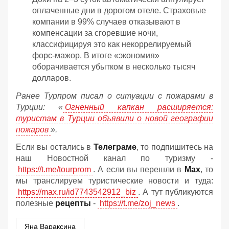
оплаченные дни в дорогом отеле. Страховые
компании в 99% случаев отказывают в
компенсации за сгоревшие ночи,
классифицируя это как некоррелируемый
форс-мажор. В итоге «экономия»
оборачивается убытком в несколько тысяч
долларов.
Ранее Турпром писал о ситуации с пожарами в
Турции: «
Огненный капкан расширяется:
туристам в Турции объявили о новой географии
пожаров
».
Если вы остались в
Телеграме
, то подпишитесь на
наш Новостной канал по туризму -
https://t.me/tourprom
. А если вы перешли в
Мах
, то
мы транслируем туристические новости и туда:
https://max.ru/id7743542912_biz
. А тут публикуются
полезные
рецепты
-
https://t.me/zoj_news
.
Яна Вараксина