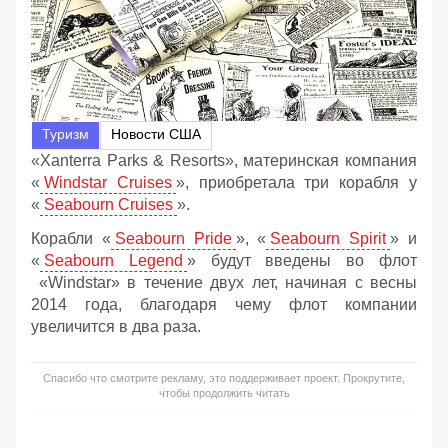
Туризм
Новости США
«Xanterra Parks & Resorts», материнская компания
«
Windstar Cruises
», приобретала три корабля у
«
Seabourn Cruises
».
Корабли «
Seabourn Pride
», «
Seabourn Spirit
» и
«
Seabourn Legend
» будут введены во флот
«Windstar» в течение двух лет, начиная с весны
2014 года, благодаря чему флот компании
увеличится в два раза.
Спасибо что смотрите рекламу, это поддерживает проект. Прокрутите,
чтобы продолжить читать