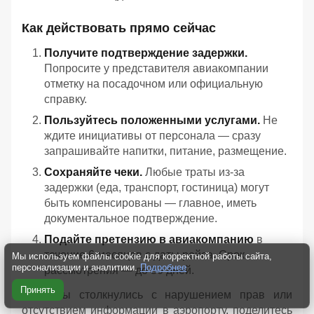
Как действовать прямо сейчас
Получите подтверждение задержки.
Попросите у представителя авиакомпании
отметку на посадочном или официальную
справку.
Пользуйтесь положенными услугами.
Не
ждите инициативы от персонала — сразу
запрашивайте напитки, питание, размещение.
Сохраняйте чеки.
Любые траты из‑за
задержки (еда, транспорт, гостиница) могут
быть компенсированы — главное, иметь
документальное подтверждение.
Подайте претензию в авиакомпанию
в
течение 6 месяцев с даты рейса. Срок
Мы используем файлы cookie для корректной работы сайта,
персонализации и аналитики.
Подробнее
рассмотрения — до 30 дней.
Принять
Если вы столкнулись с нарушением прав или
отсутствием информации в аэропорту, поделитесь