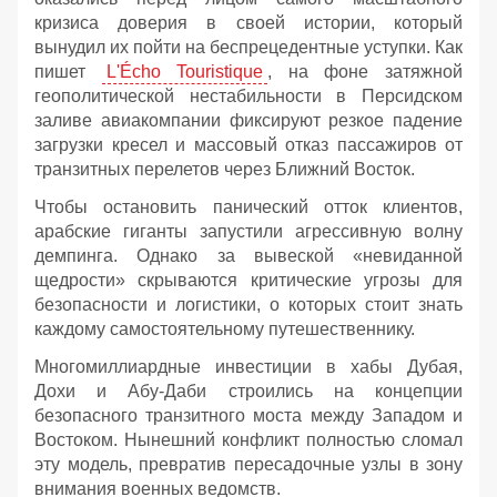
кризиса доверия в своей истории, который
вынудил их пойти на беспрецедентные уступки. Как
пишет
L'Écho Touristique
, на фоне затяжной
геополитической нестабильности в Персидском
заливе авиакомпании фиксируют резкое падение
загрузки кресел и массовый отказ пассажиров от
транзитных перелетов через Ближний Восток.
Чтобы остановить панический отток клиентов,
арабские гиганты запустили агрессивную волну
демпинга. Однако за вывеской «невиданной
щедрости» скрываются критические угрозы для
безопасности и логистики, о которых стоит знать
каждому самостоятельному путешественнику.
Многомиллиардные инвестиции в хабы Дубая,
Дохи и Абу-Даби строились на концепции
безопасного транзитного моста между Западом и
Востоком. Нынешний конфликт полностью сломал
эту модель, превратив пересадочные узлы в зону
внимания военных ведомств.