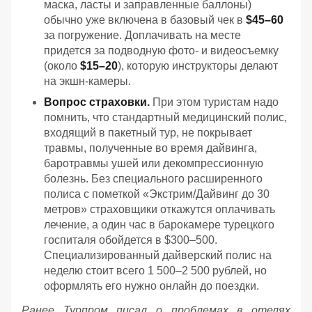
маска, ласты и заправленные баллоны)
обычно уже включена в базовый чек в
$45–60
за погружение. Доплачивать на месте
придется за подводную фото- и видеосъемку
(около
$15–20
), которую инструкторы делают
на экшн-камеры.
Вопрос страховки.
При этом туристам надо
помнить, что стандартный медицинский полис,
входящий в пакетный тур, не покрывает
травмы, полученные во время дайвинга,
баротравмы ушей или декомпрессионную
болезнь. Без специального расширенного
полиса с пометкой «Экстрим/Дайвинг до 30
метров» страховщики откажутся оплачивать
лечение, а один час в барокамере турецкого
госпиталя обойдется в $300–500.
Специализированный дайверский полис на
неделю стоит всего 1 500–2 500 рублей, но
оформлять его нужно онлайн до поездки.
Ранее Турпром писал о проблемах в отелях