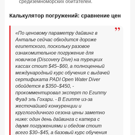
средиземноморских обитателей.
Калькулятор погружений: сравнение цен
«
По ценовому параметру дайвинг в
Анталье сейчас обходится дороже
египетского, поскольку разовое
ознакомительное погружение для
новичков (Discovery Dive) на турецких
кассах стоит $45–$60, а полноценный
международный курс обучения с выдачей
сертификата PADI Open Water Diver
обойдется в $350–$450, -
прокомментировал эксперт по Египту
Фуад эль Гохари
. - В Египте из-за
жесточайшей конкуренции и
круглогодичного сезона цены заметно
ниже: о
дин день дайвинга с катера с
двумя погружениями и обедом стоит
всего $30–$45, а базовый курс обучения