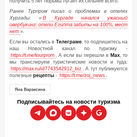
получить 5 лет тюрьмы пугает их сильнее всего.
Ранее Турпром писал о проблемах в отелях
Хургады: «
В Хургаде начался ужасный
овербукинг: отели Египта забиты на 100%, мест
нет
».
Если вы остались в
Телеграме
, то подпишитесь на
наш Новостной канал по туризму -
https://t.me/tourprom
. А если вы перешли в
Мах
, то
мы транслируем туристические новости и туда:
https://max.ru/id7743542912_biz
. А тут публикуются
полезные
рецепты
-
https://t.me/zoj_news
.
Яна Вараксина
Подписывайтесь на новости туризма