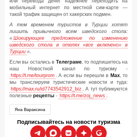
или перевода денег надежнее переходить на
мобильный интернет по местной сим-карте —
такой трафик защищен от хакерских подмен.
А тем временем туристов в Турции хотят
лишить привычного всем шведского стола:
«
Шокирующее предложение по изменению
шведского стола в отелях «все включено» в
Турции
».
Если вы остались в
Телеграме
, то подпишитесь на
наш Новостной канал по туризму -
https://t.me/tourprom
. А если вы перешли в
Мах
, то
мы транслируем туристические новости и туда:
https://max.ru/id7743542912_biz
. А тут публикуются
полезные
рецепты
-
https://t.me/zoj_news
.
Яна Вараксина
Подписывайтесь на новости туризма