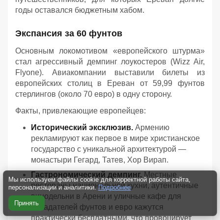
годы оставался бюджетным хабом.
Экспансия за 60 фунтов
Основным локомотивом «европейского штурма»
стал агрессивный демпинг лоукостеров (Wizz Air,
Flyone). Авиакомпании выставили билеты из
европейских столиц в Ереван от 59,99 фунтов
стерлингов (около 70 евро) в одну сторону.
Факты, привлекающие европейцев:
Исторический эксклюзив.
Армению
рекламируют как первое в мире христианское
государство с уникальной архитектурой —
монастыри Гегард, Татев, Хор Вирап.
Гастрономический демпинг.
Местные
Мы используем файлы cookie для корректной работы сайта,
рестораны национальной кухни, аутентичные
персонализации и аналитики.
Подробнее
винодельни в Арени и уличные кафе для
Принять
обладателей фунтов и евро кажутся
практически бесплатными, что провоцирует