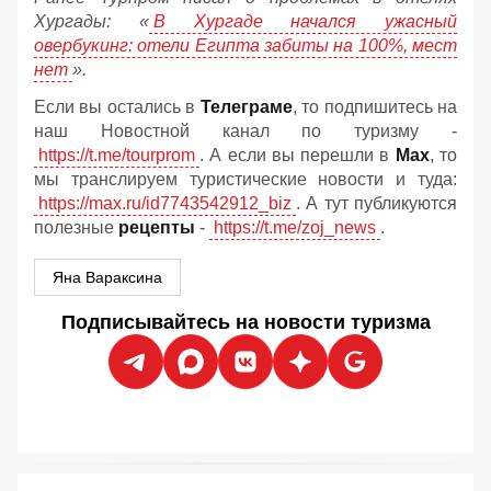
Хургады: «
В Хургаде начался ужасный
овербукинг: отели Египта забиты на 100%, мест
нет
».
Если вы остались в
Телеграме
, то подпишитесь на
наш Новостной канал по туризму -
https://t.me/tourprom
. А если вы перешли в
Мах
, то
мы транслируем туристические новости и туда:
https://max.ru/id7743542912_biz
. А тут публикуются
полезные
рецепты
-
https://t.me/zoj_news
.
Яна Вараксина
Подписывайтесь на новости туризма