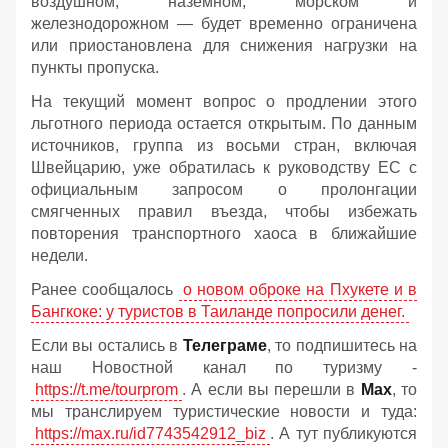
воздушном, наземном, морском и
железнодорожном — будет временно ограничена
или приостановлена для снижения нагрузки на
пункты пропуска.
На текущий момент вопрос о продлении этого
льготного периода остается открытым. По данным
источников, группа из восьми стран, включая
Швейцарию, уже обратилась к руководству ЕС с
официальным запросом о пролонгации
смягченных правил въезда, чтобы избежать
повторения транспортного хаоса в ближайшие
недели.
Ранее сообщалось
о новом оброке на Пхукете и в
Бангкоке: у туристов в Таиланде попросили денег.
Если вы остались в
Телеграме
, то подпишитесь на
наш Новостной канал по туризму -
https://t.me/tourprom
. А если вы перешли в
Мах
, то
мы транслируем туристические новости и туда:
https://max.ru/id7743542912_biz
. А тут публикуются