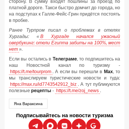
сторону. В сумму входят пошлины за проезд по
платной дороге. Такси быстро домчит до города, но
на подступах к Галле-Фейс-Грин придётся постоять
в пробке.
Ранее Турпром писал о проблемах в отелях
Хургады: «
В Хургаде начался ужасный
овербукинг: отели Египта забиты на 100%, мест
нет
».
Если вы остались в
Телеграме
, то подпишитесь на
наш Новостной канал по туризму -
https://t.me/tourprom
. А если вы перешли в
Мах
, то
мы транслируем туристические новости и туда:
https://max.ru/id7743542912_biz
. А тут публикуются
полезные
рецепты
-
https://t.me/zoj_news
.
Яна Вараксина
Подписывайтесь на новости туризма