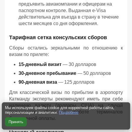
предъявить авиакомпании и офицерам на
паспортном контроле. Выданная e-Visa
действительна для въезда в страну в течение
шести месяцев со дня оформления.
Тарифная сетка консульских сборов
Сборы остались зеркальными по отношению к
визам по прилете:
15-дневный визит
— 30 долларов
30-дневное пребывание
— 50 долларов
90-дневная виза
— 125 долларов
Для классической визы по прибытии в аэропорту
Катманду эксперты рекомендуют иметь при себе
наличную валюту (доллары США) на случай
Мы используем файлы cookie для корректной работы сайта,
технических сбоев в работе терминалов
персонализации и аналитики.
Подробнее
безналичной оплаты.
Принять