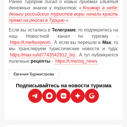
Ранее Турпром писал о новых приёмах изъятия
денежных знаков у туристов:
«
Кошмар в небе:
деньги российских туристов воры начали красть
прямо на рейсах в Турцию
».
Если вы остались в
Телеграме
, то подпишитесь на
наш Новостной канал по туризму -
https://t.me/tourprom
. А если вы перешли в
Мах
, то
мы транслируем туристические новости и туда:
https://max.ru/id7743542912_biz
. А тут публикуются
полезные
рецепты
-
https://t.me/zoj_news
Евгения Бурмистрова
Подписывайтесь на новости туризма