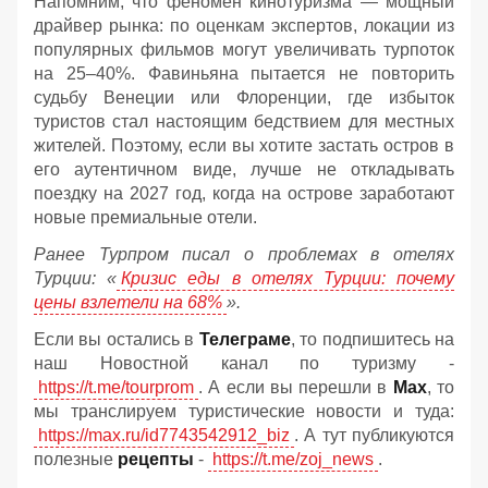
Напомним, что феномен кинотуризма — мощный
драйвер рынка: по оценкам экспертов, локации из
популярных фильмов могут увеличивать турпоток
на 25–40%. Фавиньяна пытается не повторить
судьбу Венеции или Флоренции, где избыток
туристов стал настоящим бедствием для местных
жителей. Поэтому, если вы хотите застать остров в
его аутентичном виде, лучше не откладывать
поездку на 2027 год, когда на острове заработают
новые премиальные отели.
Ранее Турпром писал о проблемах в отелях
Турции: «
Кризис еды в отелях Турции: почему
цены взлетели на 68%
».
Если вы остались в
Телеграме
, то подпишитесь на
наш Новостной канал по туризму -
https://t.me/tourprom
. А если вы перешли в
Мах
, то
мы транслируем туристические новости и туда:
https://max.ru/id7743542912_biz
. А тут публикуются
полезные
рецепты
-
https://t.me/zoj_news
.