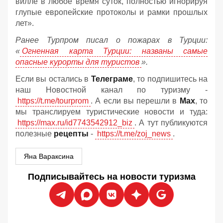
вилле в любое время суток, полностью игнорируя
глупые европейские протоколы и рамки прошлых
лет».
Ранее Турпром писал о пожарах в Турции:
«
Огненная карта Турции: названы самые
опасные курорты для туристов
».
Если вы остались в
Телеграме
, то подпишитесь на
наш Новостной канал по туризму -
https://t.me/tourprom
. А если вы перешли в
Мах
, то
мы транслируем туристические новости и туда:
https://max.ru/id7743542912_biz
. А тут публикуются
полезные
рецепты
-
https://t.me/zoj_news
.
Яна Вараксина
Подписывайтесь на новости туризма