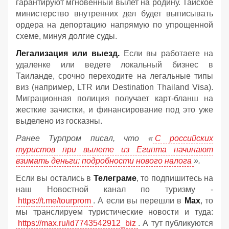
гарантируют мгновенный вылет на родину. Тайское
министерство внутренних дел будет выписывать
ордера на депортацию напрямую по упрощенной
схеме, минуя долгие суды.
Легализация или выезд.
Если вы работаете на
удаленке или ведете локальный бизнес в
Таиланде, срочно переходите на легальные типы
виз (например, LTR или Destination Thailand Visa).
Миграционная полиция получает карт-бланш на
жесткие зачистки, и финансирование под это уже
выделено из госказны.
Ранее Турпром писал, что «
С российских
туристов при вылете из Египта начинают
взимать деньги: подробности нового налога
».
Если вы остались в
Телеграме
, то подпишитесь на
наш Новостной канал по туризму -
https://t.me/tourprom
. А если вы перешли в
Мах
, то
мы транслируем туристические новости и туда:
https://max.ru/id7743542912_biz
. А тут публикуются