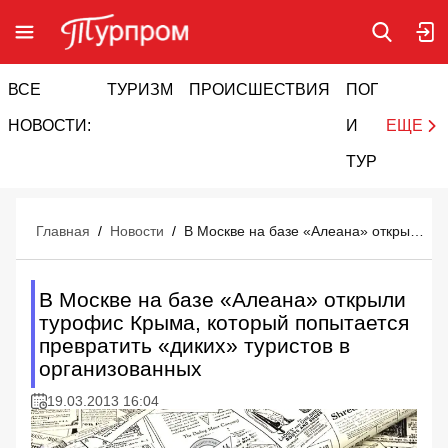
ВСЕ
ТУРИЗМ
ПРОИСШЕСТВИЯ
ПОГОДА
И
НОВОСТИ:
И
ЕЩЕ
ТУРИЗМ
Главная
/
Новости
/
В Москве на базе «Алеана» открыли турофис Крыма, который попытается превратить «диких» туристов в организованных
В Москве на базе «Алеана» открыли
турофис Крыма, который попытается
превратить «диких» туристов в
организованных
19.03.2013 16:04