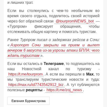
и лишних трат.
Если вы столкнулись с чем-то необычным во
время своего отдыха, поделитесь своей историей
через бот обратной связи
@tourpromNEWS_bot
—
«Турпром» фиксирует обращения, чтобы
отслеживать общую картину и помогать туристам.
Ранее Турпром писал о задержках рейсов в Сочи:
«
Аэропорт Сочи закрыли на прием и вылет
вечером 6 августа из-за угрозы атаки БПЛА: чего
ждать туристам
».
Если вы остались в
Телеграме
, то подпишитесь на
наш Новостной канал по туризму -
https://t.me/tourprom
. А если вы перешли в
Мах
, то
мы транслируем туристические новости и туда:
https://max.ru/id7743542912_biz
. А тут публикуются
полезные
рецепты
-
https://t.me/zoj_news
.
Евгения Бурмистрова