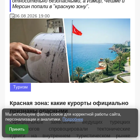
относительно безопасными, а Измир, Чешме и
Мерсин попали в "красную зону".
06.08.2026 19:00
Туризм
Красная зона: какие курорты официально
признаны опасными
Мы используем файлы cookie для корректной работы сайта,
персонализации и аналитики.
Подробнее
Официальные заявления ведущих турецких
сейсмологов спровоцировали тектонические
Принять
сдвиги на внутреннем туристическом рынке