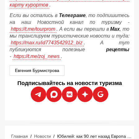
карту курортов
.
Если вы остались в
Телеграме
, то подпишитесь
на наш Новостной канал по туризму -
https://t.me/tourprom
. А если вы перешли в
Мах
, то
мы транслируем туристические новости и туда:
https://max.ru/id7743542912_biz
. А тут
публикуются полезные
рецепты
-
https://t.me/zoj_news
.
Евгения Бурмистрова
Подписывайтесь на новости туризма
Главная
/
Новости
/
Юбилей: как 90 лет назад Европа создала массовый туризм