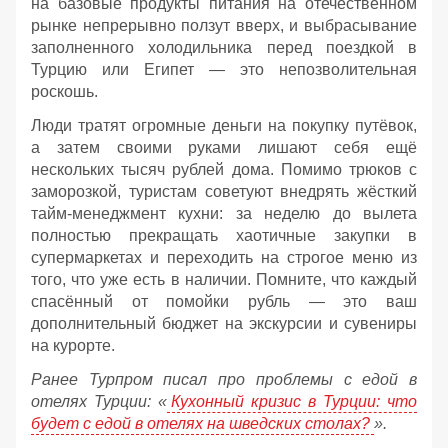
на базовые продукты питания на отечественном
рынке непрерывно ползут вверх, и выбрасывание
заполненного холодильника перед поездкой в
Турцию или Египет — это непозволительная
роскошь.
Люди тратят огромные деньги на покупку путёвок,
а затем своими руками лишают себя ещё
нескольких тысяч рублей дома. Помимо трюков с
заморозкой, туристам советуют внедрять жёсткий
тайм-менеджмент кухни: за неделю до вылета
полностью прекращать хаотичные закупки в
супермаркетах и переходить на строгое меню из
того, что уже есть в наличии. Помните, что каждый
спасённый от помойки рубль — это ваш
дополнительный бюджет на экскурсии и сувениры
на курорте.
Ранее Турпром писал про проблемы с едой в
отелях Турции: «
Кухонный кризис в Турции: что
будет с едой в отелях на шведских столах?
».