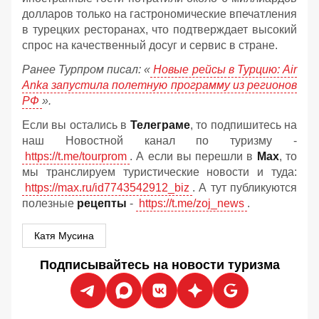
долларов только на гастрономические впечатления
в турецких ресторанах, что подтверждает высокий
спрос на качественный досуг и сервис в стране.
Ранее Турпром писал: «
Новые рейсы в Турцию: Air
Anka запустила полетную программу из регионов
РФ
».
Если вы остались в
Телеграме
, то подпишитесь на
наш Новостной канал по туризму -
https://t.me/tourprom
. А если вы перешли в
Мах
, то
мы транслируем туристические новости и туда:
https://max.ru/id7743542912_biz
. А тут публикуются
полезные
рецепты
-
https://t.me/zoj_news
.
Катя Мусина
Подписывайтесь на новости туризма