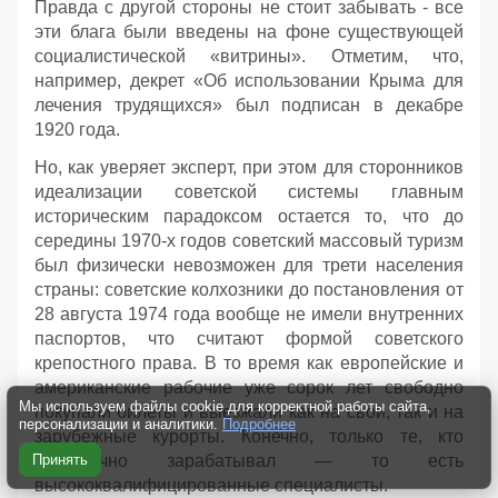
Правда с другой стороны не стоит забывать - все
эти блага были введены на фоне существующей
социалистической «витрины». Отметим, что,
например, декрет «Об использовании Крыма для
лечения трудящихся» был подписан в декабре
1920 года.
Но, как уверяет эксперт, при этом для сторонников
идеализации советской системы главным
историческим парадоксом остается то, что до
середины 1970-х годов советский массовый туризм
был физически невозможен для трети населения
страны: советские колхозники до постановления от
28 августа 1974 года вообще не имели внутренних
паспортов, что считают формой советского
крепостного права. В то время как европейские и
американские рабочие уже сорок лет свободно
Мы используем файлы cookie для корректной работы сайта,
покупали билеты и выезжали как на свои, так и на
персонализации и аналитики.
Подробнее
зарубежные курорты. Конечно, только те, кто
достаточно зарабатывал — то есть
Принять
высококвалифицированные специалисты.