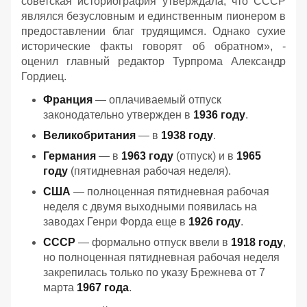
советская историография утверждала, что СССР
являлся безусловным и единственным пионером в
предоставлении благ трудящимся. Однако сухие
исторические факты говорят об обратном», -
оценил главный редактор Турпрома Александр
Гордиец.
Франция
— оплачиваемый отпуск
законодательно утвержден в
1936 году
.
Великобритания
— в
1938 году
.
Германия
— в
1963 году
(отпуск) и в
1965
году
(пятидневная рабочая неделя).
США
— полноценная пятидневная рабочая
неделя с двумя выходными появилась на
заводах Генри Форда еще в
1926 году
.
СССР
— формально отпуск ввели в
1918 году
,
но полноценная пятидневная рабочая неделя
закрепилась только по указу Брежнева от 7
марта
1967 года
.