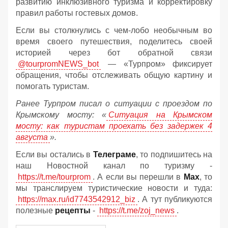
развитию инклюзивного туризма и корректировку
правил работы гостевых домов.
Если вы столкнулись с чем-лобо необычным во
время своего путешествия, поделитесь своей
историей через бот обратной связи
@tourpromNEWS_bot
— «Турпром» фиксирует
обращения, чтобы отслеживать общую картину и
помогать туристам.
Ранее Турпром писал о ситуации с проездом по
Крымскому мосту:
«
Ситуация на Крымском
мосту: как туристам проехать без задержек 4
августа
».
Если вы остались в
Телеграме
, то подпишитесь на
наш Новостной канал по туризму -
https://t.me/tourprom
. А если вы перешли в
Мах
, то
мы транслируем туристические новости и туда:
https://max.ru/id7743542912_biz
. А тут публикуются
полезные
рецепты
-
https://t.me/zoj_news
.