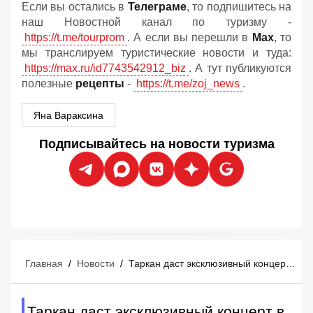
Если вы остались в
Телеграме
, то подпишитесь на
наш Новостной канал по туризму -
https://t.me/tourprom
. А если вы перешли в
Мах
, то
мы транслируем туристические новости и туда:
https://max.ru/id7743542912_biz
. А тут публикуются
полезные
рецепты
-
https://t.me/zoj_news
.
Яна Вараксина
Подписывайтесь на новости туризма
Главная
/
Новости
/
Таркан даст эксклюзивный концерт в Мармарисе 29 августа: российские туристы уже покупают билеты
Таркан даст эксклюзивный концерт в