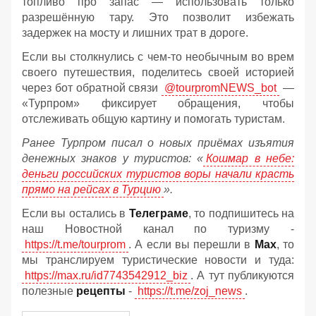
топливо про запас — использовать только
разрешённую тару. Это позволит избежать
задержек на мосту и лишних трат в дороге.
Если вы столкнулись с чем-то необычным во врем
своего путешествия, поделитесь своей историей
через бот обратной связи
@tourpromNEWS_bot
—
«Турпром» фиксирует обращения, чтобы
отслеживать общую картину и помогать туристам.
Ранее Турпром писал о новых приёмах изъятия
денежных знаков у туристов:
«
Кошмар в небе:
деньги российских туристов воры начали красть
прямо на рейсах в Турцию
».
Если вы остались в
Телеграме
, то подпишитесь на
наш Новостной канал по туризму -
https://t.me/tourprom
. А если вы перешли в
Мах
, то
мы транслируем туристические новости и туда:
https://max.ru/id7743542912_biz
. А тут публикуются
полезные
рецепты
-
https://t.me/zoj_news
.