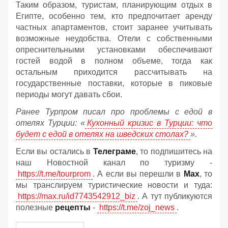
Таким образом, туристам, планирующим отдых в
Египте, особенно тем, кто предпочитает аренду
частных апартаментов, стоит заранее учитывать
возможные неудобства. Отели с собственными
опреснительными установками обеспечивают
гостей водой в полном объеме, тогда как
остальным приходится рассчитывать на
государственные поставки, которые в пиковые
периоды могут давать сбои.
Ранее Турпром писал про проблемы с едой в
отелях Турции: «
Кухонный кризис в Турции: что
будет с едой в отелях на шведских столах?
».
Если вы остались в
Телеграме
, то подпишитесь на
наш Новостной канал по туризму -
https://t.me/tourprom
. А если вы перешли в
Мах
, то
мы транслируем туристические новости и туда:
https://max.ru/id7743542912_biz
. А тут публикуются
полезные
рецепты
-
https://t.me/zoj_news
.