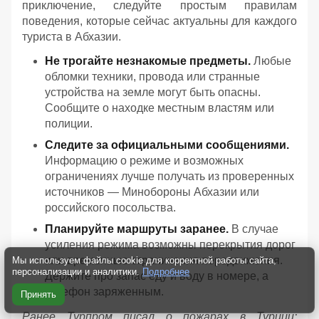
приключение, следуйте простым правилам
поведения, которые сейчас актуальны для каждого
туриста в Абхазии.
Не трогайте незнакомые предметы.
Любые
обломки техники, провода или странные
устройства на земле могут быть опасны.
Сообщите о находке местным властям или
полиции.
Следите за официальными сообщениями.
Информацию о режиме и возможных
ограничениях лучше получать из проверенных
источников — Минобороны Абхазии или
российского посольства.
Планируйте маршруты заранее.
В случае
усиления режима возможны перекрытия дорог
или временные ограничения передвижения.
Мы используем файлы cookie для корректной работы сайта,
персонализации и аналитики.
Подробнее
Держите про запас еду и воду в номере, а
телефон заряженным.
Принять
Ранее Турпром писал о пожарах в Турции: