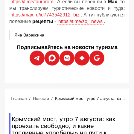
https://t.me/tourprom
. А если вы перешли в
Мах
, то
мы транслируем туристические новости и туда:
https://max.ru/id7743542912_biz
. А тут публикуются
полезные
рецепты
-
https://t.me/zoj_news
.
Яна Вараксина
Подписывайтесь на новости туризма
Главная
/
Новости
/
Крымский мост, утро 7 августа: как проехать свободно, и какие топливные «пробелы» на пути к курортам
Крымский мост, утро 7 августа: как
проехать свободно, и какие
топливные «пробелы» на пути к