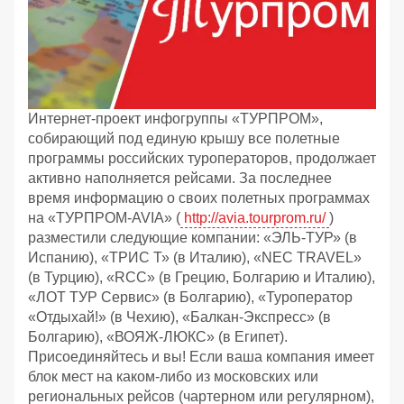
Интернет-проект инфогруппы «ТУРПРОМ»,
собирающий под единую крышу все полетные
программы российских туроператоров, продолжает
активно наполняется рейсами. За последнее
время информацию о своих полетных программах
на «ТУРПРОМ-AVIA» (
http://avia.tourprom.ru/
)
разместили следующие компании: «ЭЛЬ-ТУР» (в
Испанию), «ТРИС Т» (в Италию), «NEC TRAVEL»
(в Турцию), «RCC» (в Грецию, Болгарию и Италию),
«ЛОТ ТУР Сервис» (в Болгарию), «Туроператор
«Отдыхай!» (в Чехию), «Балкан-Экспресс» (в
Болгарию), «ВОЯЖ-ЛЮКС» (в Египет).
Присоединяйтесь и вы! Если ваша компания имеет
блок мест на каком-либо из московских или
региональных рейсов (чартерном или регулярном),