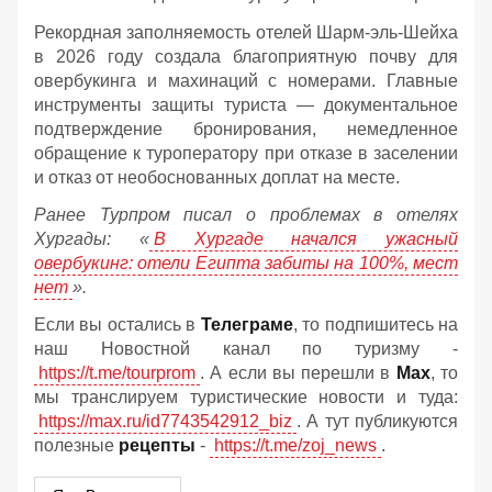
Рекордная заполняемость отелей Шарм-эль-Шейха
в 2026 году создала благоприятную почву для
овербукинга и махинаций с номерами. Главные
инструменты защиты туриста — документальное
подтверждение бронирования, немедленное
обращение к туроператору при отказе в заселении
и отказ от необоснованных доплат на месте.
Ранее Турпром писал о проблемах в отелях
Хургады: «
В Хургаде начался ужасный
овербукинг: отели Египта забиты на 100%, мест
нет
».
Если вы остались в
Телеграме
, то подпишитесь на
наш Новостной канал по туризму -
https://t.me/tourprom
. А если вы перешли в
Мах
, то
мы транслируем туристические новости и туда:
https://max.ru/id7743542912_biz
. А тут публикуются
полезные
рецепты
-
https://t.me/zoj_news
.