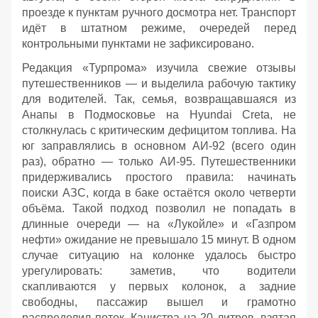
проезде к пунктам ручного досмотра нет. Транспорт
идёт в штатном режиме, очередей перед
контрольными пунктами не зафиксировано.
Редакция «Турпрома» изучила свежие отзывы
путешественников — и выделила рабочую тактику
для водителей. Так, семья, возвращавшаяся из
Анапы в Подмосковье на Hyundai Creta, не
столкнулась с критическим дефицитом топлива. На
юг заправлялись в основном АИ‑92 (всего один
раз), обратно — только АИ‑95. Путешественники
придерживались простого правила: начинать
поиски АЗС, когда в баке остаётся около четверти
объёма. Такой подход позволил не попадать в
длинные очереди — на «Лукойле» и «Газпром
нефти» ожидание не превышало 15 минут. В одном
случае ситуацию на колонке удалось быстро
урегулировать: заметив, что водители
скапливаются у первых колонок, а задние
свободны, пассажир вышел и грамотно
распределил поток. Канистра на 20 литров, взятая