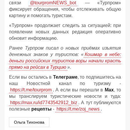
связи
@tourpromNEWS_bot
— «Турпром»
фиксирует обращения, чтобы отслеживать общую
картину и помогать туристам.
«Турпром» продолжает следить за ситуацией: при
появлении новых данных редакция оперативно
обновит информацию.
Ранее Турпром писал о новых приёмах изъятия
денежных знаков у туристов:
«
Кошмар в небе:
деньги российских туристов воры начали красть
прямо на рейсах в Турцию
».
Если вы остались в
Телеграме
, то подпишитесь на
наш Новостной канал по туризму -
https://t.me/tourprom
. А если вы перешли в
Мах
, то
мы транслируем туристические новости и туда:
https://max.ru/id7743542912_biz
. А тут публикуются
полезные
рецепты
-
https://t.me/zoj_news
.
Ольга Тихонова