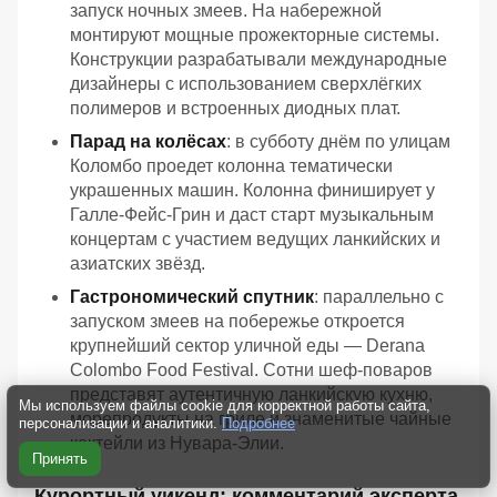
запуск ночных змеев. На набережной
монтируют мощные прожекторные системы.
Конструкции разрабатывали международные
дизайнеры с использованием сверхлёгких
полимеров и встроенных диодных плат.
Парад на колёсах
: в субботу днём по улицам
Коломбо проедет колонна тематически
украшенных машин. Колонна финиширует у
Галле-Фейс-Грин и даст старт музыкальным
концертам с участием ведущих ланкийских и
азиатских звёзд.
Гастрономический спутник
: параллельно с
запуском змеев на побережье откроется
крупнейший сектор уличной еды — Derana
Colombo Food Festival. Сотни шеф-поваров
представят аутентичную ланкийскую кухню,
Мы используем файлы cookie для корректной работы сайта,
морепродукты на гриле и знаменитые чайные
персонализации и аналитики.
Подробнее
коктейли из Нувара-Элии.
Принять
Курортный уикенд: комментарий эксперта