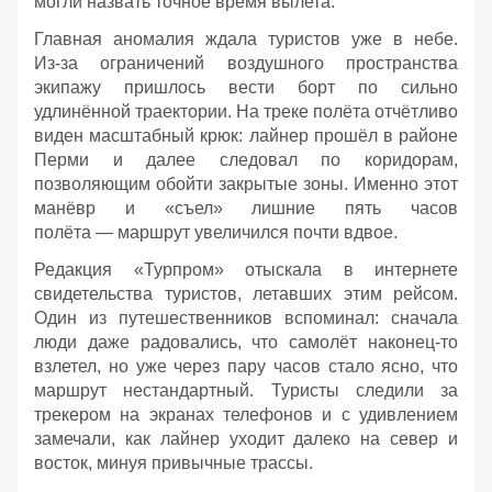
могли назвать точное время вылета.
Главная аномалия ждала туристов уже в небе.
Из‑за ограничений воздушного пространства
экипажу пришлось вести борт по сильно
удлинённой траектории. На треке полёта отчётливо
виден масштабный крюк: лайнер прошёл в районе
Перми и далее следовал по коридорам,
позволяющим обойти закрытые зоны. Именно этот
манёвр и «съел» лишние пять часов
полёта — маршрут увеличился почти вдвое.
Редакция «Турпром» отыскала в интернете
свидетельства туристов, летавших этим рейсом.
Один из путешественников вспоминал: сначала
люди даже радовались, что самолёт наконец‑то
взлетел, но уже через пару часов стало ясно, что
маршрут нестандартный. Туристы следили за
трекером на экранах телефонов и с удивлением
замечали, как лайнер уходит далеко на север и
восток, минуя привычные трассы.