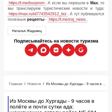
https://t.me/tourprom
. А если вы перешли в
Мах
, то
мы транслируем туристические новости и туда:
https://max.ru/id7743542912_biz
. А тут публикуются
полезные
рецепты
-
https://t.me/zoj_news
.
Наталья Жадовец
Подписывайтесь на новости туризма
Главная
/
Новости
/
Из Москвы до Хургады - 9 часов в полёте и почти сутки ада: шокирующие детали рейса NE 604
Из Москвы до Хургады - 9 часов в
полёте и почти сутки ада: