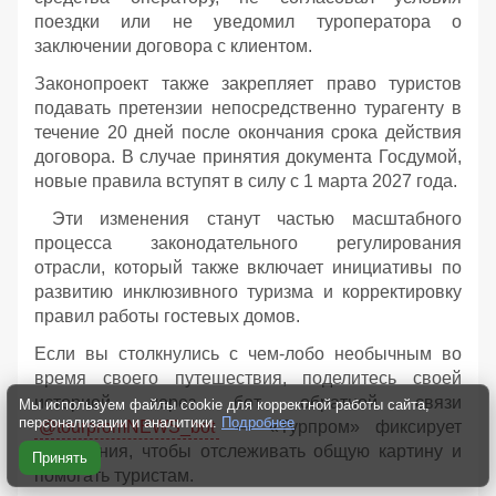
поездки или не уведомил туроператора о
заключении договора с клиентом.
Законопроект также закрепляет право туристов
подавать претензии непосредственно турагенту в
течение 20 дней после окончания срока действия
договора. В случае принятия документа Госдумой,
новые правила вступят в силу с 1 марта 2027 года.
Эти изменения станут частью масштабного
процесса законодательного регулирования
отрасли, который также включает инициативы по
развитию инклюзивного туризма и корректировку
правил работы гостевых домов.
Если вы столкнулись с чем-лобо необычным во
время своего путешествия, поделитесь своей
историей через бот обратной связи
Мы используем файлы cookie для корректной работы сайта,
персонализации и аналитики.
Подробнее
@tourpromNEWS_bot
— «Турпром» фиксирует
обращения, чтобы отслеживать общую картину и
Принять
помогать туристам.