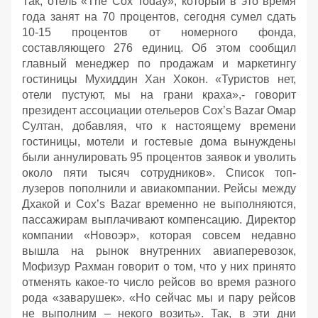
Так, отель «The Cox Today», который в это время
года занят на 70 процентов, сегодня сумел сдать
10-15 процентов от номерного фонда,
составляющего 276 единиц. Об этом сообщил
главный менеджер по продажам и маркетингу
гостиницы Мухиддин Хан Хокон. «Туристов нет,
отели пустуют, мы на грани краха»,- говорит
президент ассоциации отельеров Cox’s Bazar Омар
Султан, добавляя, что к настоящему времени
гостиницы, мотели и гостевые дома вынуждены
были аннулировать 95 процентов заявок и уволить
около пяти тысяч сотрудников». Список топ-
лузеров пополнили и авиакомпании. Рейсы между
Дхакой и Cox’s Bazar временно не выполняются,
пассажирам выплачивают компенсацию. Директор
компании «Новоэр», которая совсем недавно
вышла на рынок внутренних авиаперевозок,
Мофизур Рахман говорит о том, что у них принято
отменять какое-то число рейсов во время разного
рода «заварушек». «Но сейчас мы и пару рейсов
не выполним – некого возить». Так, в эти дни