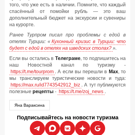
того, что уже есть в наличии. Помните, что каждый
спасённый от помойки рубль — это ваш
дополнительный бюджет на экскурсии и сувениры
на курорте.
Ранее Турпром писал про проблемы с едой в
отелях Турции: «
Кухонный кризис в Турции: что
будет с едой в отелях на шведских столах?
».
Если вы остались в
Телеграме
, то подпишитесь на
наш Новостной канал по туризму -
https://t.me/tourprom
. А если вы перешли в
Мах
, то
мы транслируем туристические новости и туда:
https://max.ru/id7743542912_biz
. А тут публикуются
полезные
рецепты
-
https://t.me/zoj_news
.
Яна Вараксина
Подписывайтесь на новости туризма