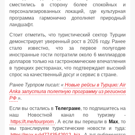
сместились в сторону более спокойных и
персонализированных локаций, где культурная
программа гармонично дополняет природный
ландшафт.
Стоит отметить, что туристический сектор Турции
демонстрирует уверенный рост в 2026 году. Ранее
стало известно, что за первое полугодие
иностранные гости потратили около 6 миллиардов
долларов только на гастрономические впечатления
в турецких ресторанах, что подтверждает высокий
спрос на качественный досуг и сервис в стране.
Ранее Турпром писал: «
Новые рейсы в Турцию: Air
Anka запустила полетную программу из регионов
РФ
».
Если вы остались в
Телеграме
, то подпишитесь на
наш Новостной канал по туризму -
https://t.me/tourprom
. А если вы перешли в
Мах
, то
мы транслируем туристические новости и туда:
https://max.ru/id7743542912_biz
. А тут публикуются