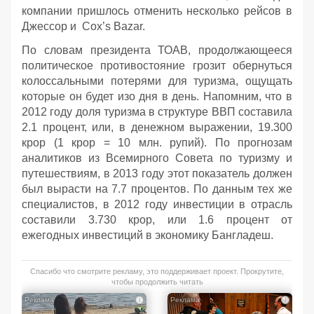
компании пришлось отменить несколько рейсов в
Джессор и Cox’s Bazar.
По словам президента ТОАВ, продолжающееся
политическое противостояние грозит обернуться
колоссальными потерями для туризма, ощущать
которые он будет изо дня в день. Напомним, что в
2012 году доля туризма в структуре ВВП составила
2.1 процент, или, в денежном выражении, 19.300
крор (1 крор = 10 млн. рупий). По прогнозам
аналитиков из Всемирного Совета по туризму и
путешествиям, в 2013 году этот показатель должен
был вырасти на 7.7 процентов. По данным тех же
специалистов, в 2012 году инвестиции в отрасль
составили 3.730 крор, или 1.6 процент от
ежегодных инвестиций в экономику Бангладеш.
Спасибо что смотрите рекламу, это поддерживает проект. Прокрутите,
чтобы продолжить читать
i
i