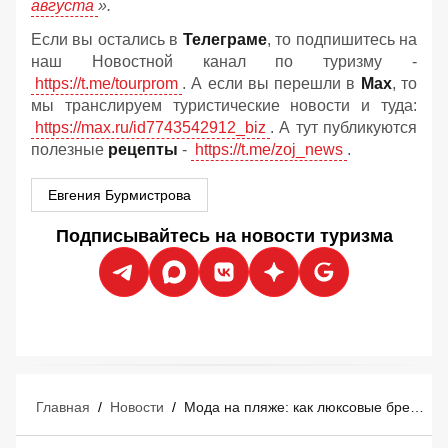
августа
».
Если вы остались в
Телеграме
, то подпишитесь на
наш Новостной канал по туризму -
https://t.me/tourprom
. А если вы перешли в
Мах
, то
мы транслируем туристические новости и туда:
https://max.ru/id7743542912_biz
. А тут публикуются
полезные
рецепты
-
https://t.me/zoj_news
.
Евгения Бурмистрова
Подписывайтесь на новости туризма
Главная
/
Новости
/
Мода на пляже: как люксовые бренды захватывают курорты Средиземноморья