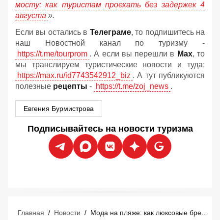
мосту: как туристам проехать без задержек 4
августа
».
Если вы остались в
Телеграме
, то подпишитесь на
наш Новостной канал по туризму -
https://t.me/tourprom
. А если вы перешли в
Мах
, то
мы транслируем туристические новости и туда:
https://max.ru/id7743542912_biz
. А тут публикуются
полезные
рецепты
-
https://t.me/zoj_news
.
Евгения Бурмистрова
Подписывайтесь на новости туризма
Главная
/
Новости
/
Мода на пляже: как люксовые бренды захватывают курорты Средиземноморья