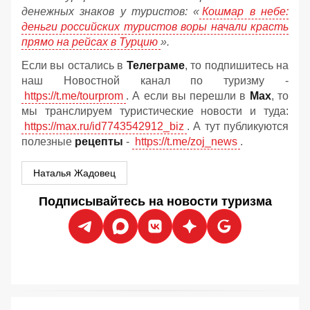
денежных знаков у туристов:
«
Кошмар в небе:
деньги российских туристов воры начали красть
прямо на рейсах в Турцию
».
Если вы остались в
Телеграме
, то подпишитесь на
наш Новостной канал по туризму -
https://t.me/tourprom
. А если вы перешли в
Мах
, то
мы транслируем туристические новости и туда:
https://max.ru/id7743542912_biz
. А тут публикуются
полезные
рецепты
-
https://t.me/zoj_news
.
Наталья Жадовец
Подписывайтесь на новости туризма