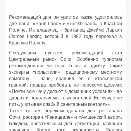
Рекомендаций для интуристов также удостоились
две бани «Баня-Land» и «British баня» в Красной
Поляне. Их владелец – британец Джеймс Ларкин
(James Larkin), который в 1992 году переехал в
Красную Поляну.
Следующим пунктом рекомендаций стал
Центральный рынок Сочи. Особенно туристам
рекомендовали местные сыры и аджику. Также
эксперты «польстили» традиционному местному
самогону – чаче, сравнив ее с итальянской
граппой, правда пробовать не порекомендовали:
«Почти всю чачу делают в домашних условиях - во
дворах и подвалах местных жителей. Ее лучше не
пить, учитывая слабый санитарный контроль».
Также гостям порекомендовали два ресторана
Сочи, ресторан «Генацвале» и «Амшенский двор».
Блюдом, обязательным для дегустации названии
хачапури. Кроме того, журналисты Reuters