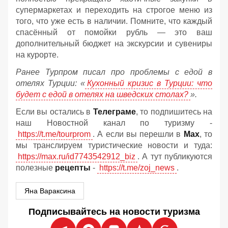
супермаркетах и переходить на строгое меню из
того, что уже есть в наличии. Помните, что каждый
спасённый от помойки рубль — это ваш
дополнительный бюджет на экскурсии и сувениры
на курорте.
Ранее Турпром писал про проблемы с едой в
отелях Турции: «
Кухонный кризис в Турции: что
будет с едой в отелях на шведских столах?
».
Если вы остались в
Телеграме
, то подпишитесь на
наш Новостной канал по туризму -
https://t.me/tourprom
. А если вы перешли в
Мах
, то
мы транслируем туристические новости и туда:
https://max.ru/id7743542912_biz
. А тут публикуются
полезные
рецепты
-
https://t.me/zoj_news
.
Яна Вараксина
Подписывайтесь на новости туризма