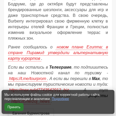
Бодруме, где до октября будут представлены
брендированные шезлонги, аксессуары для игр и
даже транспортные средства. В свою очередь,
Burberry интегрировал свою фирменную клетку в
интерьеры отелей Франции и Греции, полностью
изменив визуальное оформление террас и
пляжных зон.
Ранее сообщалось о
новом плане Египта: в
стране Пирамид утвердили альтернативную
карту курортов
.
Если вы остались в
Телеграме
, то подпишитесь
на наш Новостной канал по туризму -
https://t.me/tourprom
. А если вы перешли в
Мах
, то
мы транслируем туристические новости и туда:
https://max.ru/id7743542912_biz
. А тут
Мы используем файлы cookie для корректной работы сайта,
публикуются полезные
рецепты
персонализации и аналитики.
Подробнее
-
https://t.me/zoj_news
.
Принять
Евгения Бурмистрова