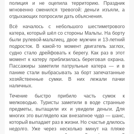
полиция и не оцепила территорию. Праздник
мгновенно сменился тревогой: деньги изъяли, а
отдыхающих попросили дать объяснения.
Всё началось с небольшого шестиметрового
катера, который шёл со стороны Мальты. На борту
были рулевой‑мальтиец, двое мужчин и 13‑летний
подросток. В какой‑то момент двигатель заглох,
судно стало дрейфовать к берегу. Как раз в этот
момент к катеру приблизилась береговая охрана.
Пассажиры заметили патрульные катера — и в
панике стали выбрасывать за борт запечатанные
хозяйственные сумки. В них лежали пачки
наличных.
Течение быстро прибило часть сумок к
мелководью. Туристы заметили в воде странные
предметы, вытащили их и увидели деньги. Для
многих это выглядело как внезапное чудо — шанс,
который выпадает раз в жизни. Но счастье длилось
недолго. Уже через несколько минут на пляже