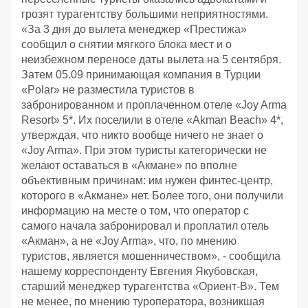
грозят турагентству большими неприятностями.
«За 3 дня до вылета менеджер «Престижа»
сообщил о снятии мягкого блока мест и о
неизбежном переносе даты вылета на 5 сентября.
Затем 05.09 принимающая компания в Турции
«Polar» не разместила туристов в
забронированном и проплаченном отеле «Joy Arma
Resort» 5*. Их поселили в отеле «Akman Beach» 4*,
утверждая, что никто вообще ничего не знает о
«Joy Arma». При этом туристы категорически не
желают оставаться в «Акмане» по вполне
объективным причинам: им нужен финтес-центр,
которого в «Акмане» нет. Более того, они получили
информацию на месте о том, что оператор с
самого начала забронировал и проплатил отель
«Акман», а не «Joy Arma», что, по мнению
туристов, является мошенничеством», - сообщила
нашему корреспонденту Евгения Якубовская,
старший менеджер турагентства «Ориент-В». Тем
не менее, по мнению туроператора, возникшая