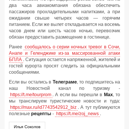
два часа авиакомпания обязана обеспечить
пассажиров прохладительными напитками, а при
ожидании свыше четырех часов — горячим
питанием. Если же вылет откладывается на восемь
часов днем или шесть часов ночью, перевозчик
обязан предоставить размещение в гостинице.
Ранее
сообщалось о серии ночных тревог в Сочи,
Анапе и Геленджике из-за массированной атаки
БПЛА
. Ситуация остается напряженной, жителей и
гостей курорта просят следить за официальными
сообщениями.
Если вы остались в
Телеграме
, то подпишитесь на
наш Новостной канал по туризму -
https://t.me/tourprom
. А если вы перешли в
Мах
, то
мы транслируем туристические новости и туда:
https://max.ru/id7743542912_biz
. А тут публикуются
полезные
рецепты
-
https://t.me/zoj_news
.
Илья Соколов