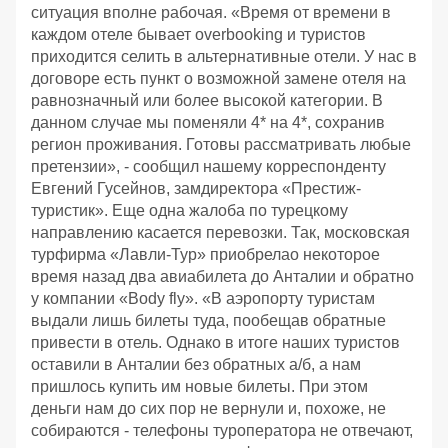
ситуация вполне рабочая. «Время от времени в
каждом отеле бывает overbooking и туристов
приходится селить в альтернативные отели. У нас в
договоре есть пункт о возможной замене отеля на
равнозначный или более высокой категории. В
данном случае мы поменяли 4* на 4*, сохранив
регион проживания. Готовы рассматривать любые
претензии», - сообщил нашему корреспонденту
Евгений Гусейнов, замдиректора «Престиж-
туристик». Еще одна жалоба по турецкому
направлению касается перевозки. Так, московская
турфирма «Лавли-Тур» приобрелао некоторое
время назад два авиабилета до Анталии и обратно
у компании «Body fly». «В аэропорту туристам
выдали лишь билеты туда, пообещав обратные
привести в отель. Однако в итоге наших туристов
оставили в Анталии без обратных а/б, а нам
пришлось купить им новые билеты. При этом
деньги нам до сих пор не вернули и, похоже, не
собираются - телефоны туроператора не отвечают,