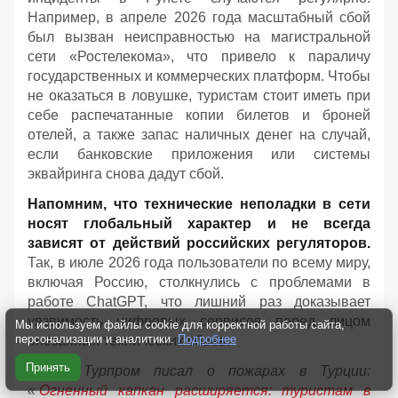
Например, в апреле 2026 года масштабный сбой
был вызван неисправностью на магистральной
сети «Ростелекома», что привело к параличу
государственных и коммерческих платформ. Чтобы
не оказаться в ловушке, туристам стоит иметь при
себе распечатанные копии билетов и броней
отелей, а также запас наличных денег на случай,
если банковские приложения или системы
эквайринга снова дадут сбой.
Напомним, что технические неполадки в сети
носят глобальный характер и не всегда
зависят от действий российских регуляторов.
Так, в июле 2026 года пользователи по всему миру,
включая Россию, столкнулись с проблемами в
работе ChatGPT, что лишний раз доказывает
уязвимость цифровых сервисов перед лицом
Мы используем файлы cookie для корректной работы сайта,
персонализации и аналитики.
Подробнее
внезапных технических сбоев.
Принять
Ранее Турпром писал о пожарах в Турции:
«
Огненный капкан расширяется: туристам в