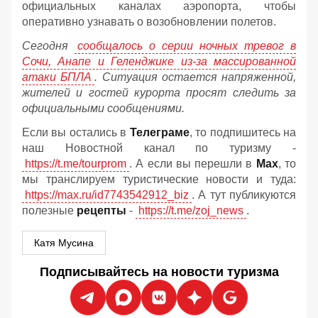
официальных каналах аэропорта, чтобы
оперативно узнавать о возобновлении полетов.
Сегодня
сообщалось о серии ночных тревог в
Сочи, Анапе и Геленджике из-за массированной
атаки БПЛА
. Ситуация остается напряженной,
жителей и гостей курорта просят следить за
официальными сообщениями.
Если вы остались в
Телеграме
, то подпишитесь на
наш Новостной канал по туризму -
https://t.me/tourprom
. А если вы перешли в
Мах
, то
мы транслируем туристические новости и туда:
https://max.ru/id7743542912_biz
. А тут публикуются
полезные
рецепты
-
https://t.me/zoj_news
.
Катя Мусина
Подписывайтесь на новости туризма