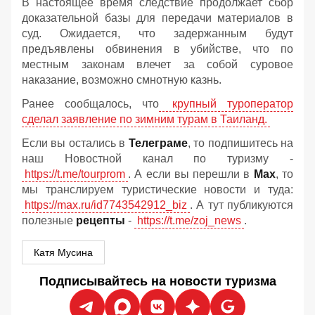
В настоящее время следствие продолжает сбор
доказательной базы для передачи материалов в
суд. Ожидается, что задержанным будут
предъявлены обвинения в убийстве, что по
местным законам влечет за собой суровое
наказание, возможно смнотную казнь.
Ранее сообщалось, что
крупный туроператор
сделал заявление по зимним турам в Таиланд.
Если вы остались в
Телеграме
, то подпишитесь на
наш Новостной канал по туризму -
https://t.me/tourprom
. А если вы перешли в
Мах
, то
мы транслируем туристические новости и туда:
https://max.ru/id7743542912_biz
. А тут публикуются
полезные
рецепты
-
https://t.me/zoj_news
.
Катя Мусина
Подписывайтесь на новости туризма