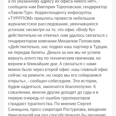
а по указанному адресу их офиса никого нет», -
сообщила нам Виктория Тороповская, гендиректор
«Лавли-Тур». Корреспонденту инфогруппы
«ТУРРПОМ» пришлось провести небольшое
журналистское расследование, увенчавшееся
успехом: несмотря на то, что офис «Body fly»
действительно не отвечал, нам удалось связаться с
гендиректором компании Михаилом Поповским.
«Действительно, нас подвел наш партнер в Турции,
не передав билеты. Деньги за них мы не успели
вернуть агентству по техническим причинам, но
вернем в ближайшие дни. А связаться с нами
можно было через второй офис: наш главный офис
сейчас на ремонте, но скоро мы его собираемся
открыть», - сообщил собеседник. Эти истории,
будем надеяться, закончатся благополучно. К
сожалению, многие другие доходят до суда и в
первую очередь от ошибок туроператоров
страдают турагентства. По мнению Сергея
Синицына, пресс-секретаря Ростуризма, введение
фингарантий как раз способствовало бы решению