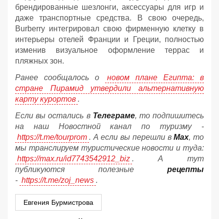
брендированные шезлонги, аксессуары для игр и
даже транспортные средства. В свою очередь,
Burberry интегрировал свою фирменную клетку в
интерьеры отелей Франции и Греции, полностью
изменив визуальное оформление террас и
пляжных зон.
Ранее сообщалось о
новом плане Египта: в
стране Пирамид утвердили альтернативную
карту курортов
.
Если вы остались в
Телеграме
, то подпишитесь
на наш Новостной канал по туризму -
https://t.me/tourprom
. А если вы перешли в
Мах
, то
мы транслируем туристические новости и туда:
https://max.ru/id7743542912_biz
. А тут
публикуются полезные
рецепты
-
https://t.me/zoj_news
.
Евгения Бурмистрова