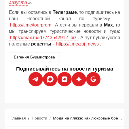
августа
».
Если вы остались в
Телеграме
, то подпишитесь на
наш Новостной канал по туризму -
https://t.me/tourprom
. А если вы перешли в
Мах
, то
мы транслируем туристические новости и туда:
https://max.ru/id7743542912_biz
. А тут публикуются
полезные
рецепты
-
https://t.me/zoj_news
.
Евгения Бурмистрова
Подписывайтесь на новости туризма
Главная
/
Новости
/
Мода на пляже: как люксовые бренды захватывают курорты Средиземноморья