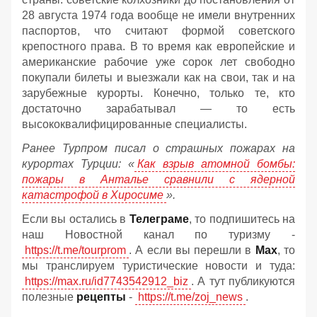
28 августа 1974 года вообще не имели внутренних
паспортов, что считают формой советского
крепостного права. В то время как европейские и
американские рабочие уже сорок лет свободно
покупали билеты и выезжали как на свои, так и на
зарубежные курорты. Конечно, только те, кто
достаточно зарабатывал — то есть
высококвалифицированные специалисты.
Ранее Турпром писал о страшных пожарах на
курортах Турции: «
Как взрыв атомной бомбы:
пожары в Анталье сравнили с ядерной
катастрофой в Хиросиме
».
Если вы остались в
Телеграме
, то подпишитесь на
наш Новостной канал по туризму -
https://t.me/tourprom
. А если вы перешли в
Мах
, то
мы транслируем туристические новости и туда:
https://max.ru/id7743542912_biz
. А тут публикуются
полезные
рецепты
-
https://t.me/zoj_news
.