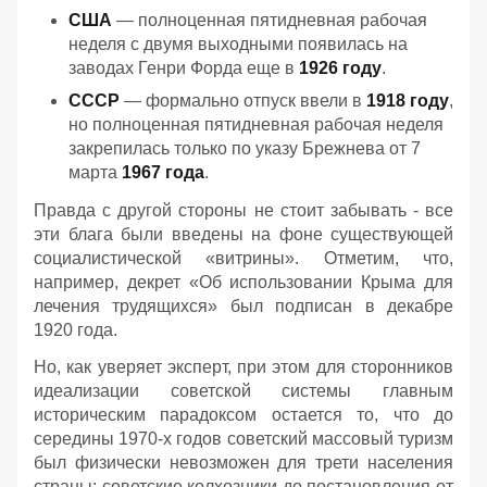
США
— полноценная пятидневная рабочая
неделя с двумя выходными появилась на
заводах Генри Форда еще в
1926 году
.
СССР
— формально отпуск ввели в
1918 году
,
но полноценная пятидневная рабочая неделя
закрепилась только по указу Брежнева от 7
марта
1967 года
.
Правда с другой стороны не стоит забывать - все
эти блага были введены на фоне существующей
социалистической «витрины». Отметим, что,
например, декрет «Об использовании Крыма для
лечения трудящихся» был подписан в декабре
1920 года.
Но, как уверяет эксперт, при этом для сторонников
идеализации советской системы главным
историческим парадоксом остается то, что до
середины 1970-х годов советский массовый туризм
был физически невозможен для трети населения
страны: советские колхозники до постановления от