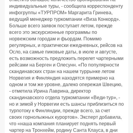
индивидуальные туры, - сообщила корреспонденту
инфогруппы «ТУРПРОМ» Маргарита Гринева,
ведущий менеджер туркомпании «Виза Конкорд».
Больше всего заявок поступает летом, прежде
всего это экскурсионные программы по
норвежским городам и фьордам. Помимо
регулярных, и практически ежедневных, рейсов на
Осло, на самые пиковые даты, в июле и августе,
есть возможность предложить перелет чартерными
рейсами на Берген и Олесунн. «По популярности
скандинавских стран на нашем туррынке летом
Норвегия и Финляндия находятся примерно на
одном и том же уровне, далеко опережая Швецию,
- отметила Ирина Лаврина, директор
скандинавского отдела туркомпании «Веди-тур», -
но и зимой у Норвегии есть шансы приблизиться по
турпотоку к Финляндии, прежде всего, за счет
своих горнолыжных курортов». Эксперт добавила,
что «наша компания планирует поднять первый
чартер на Тронхейм, родину Санта Клауса, в дни