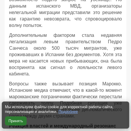
данным испанского МВД, организаторы
нелегальной миграции представили это решение
как гарантию невозврата, что спровоцировало
волну попыток.
Дополнительным фактором стала недавняя
легализация левым правительством Педро
Санчеса около 500 тысяч мигрантов, уже
проживавших в Испании без документов. Хотя эта
мера не касается новых прибывающих, она была
воспринята как сигнал о лояльности левого
кабинета.
Вопросы также вызывает позиция Марокко.
Испанские медиа отмечают, что в какой-то момент
марокканские пограничники фактически перестали
сдерживать толпу. Подобная ситуация уже
Мы используем файлы cookie для корректной работы сайта,
возникала в 2021 году на фоне дипломатического
персонализации и аналитики.
Подробнее
спора между двумя странами.
Принять
Реакция властей и международный резонанс