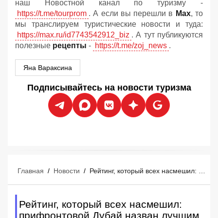
наш Новостной канал по туризму -
https://t.me/tourprom
. А если вы перешли в
Мах
, то
мы транслируем туристические новости и туда:
https://max.ru/id7743542912_biz
. А тут публикуются
полезные
рецепты
-
https://t.me/zoj_news
.
Яна Вараксина
Подписывайтесь на новости туризма
Главная
/
Новости
/
Рейтинг, который всех насмешил: прифронтовой Дубай назван лучшим туристическим городом 2026 года
Рейтинг, который всех насмешил:
прифронтовой Дубай назван лучшим