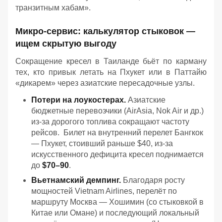
транзитным хабам».
Микро-сервис: калькулятор стыковок —
ищем скрытую выгоду
Сокращение кресел в Таиланде бьёт по карману
тех, кто привык летать на Пхукет или в Паттайю
«дикарем» через азиатские пересадочные узлы.
Потери на лоукостерах.
Азиатские
бюджетные перевозчики (AirAsia, Nok Air и др.)
из-за дорогого топлива сокращают частоту
рейсов. Билет на внутренний перелет Бангкок
— Пхукет, стоивший раньше $40, из-за
искусственного дефицита кресел поднимается
до
$70–90
.
Вьетнамский демпинг.
Благодаря росту
мощностей Vietnam Airlines, перелёт по
маршруту Москва — Хошимин (со стыковкой в
Китае или Омане) и последующий локальный