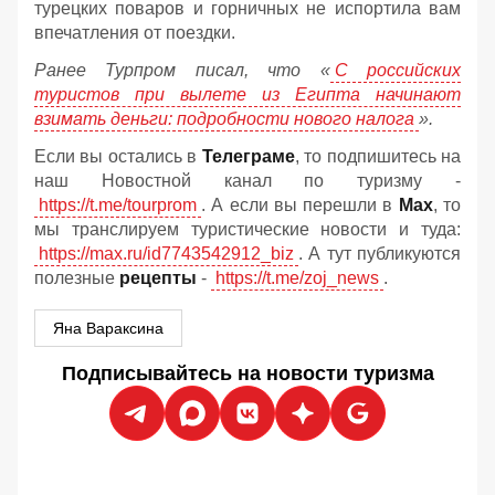
турецких поваров и горничных не испортила вам
впечатления от поездки.
Ранее Турпром писал, что «
С российских
туристов при вылете из Египта начинают
взимать деньги: подробности нового налога
».
Если вы остались в
Телеграме
, то подпишитесь на
наш Новостной канал по туризму -
https://t.me/tourprom
. А если вы перешли в
Мах
, то
мы транслируем туристические новости и туда:
https://max.ru/id7743542912_biz
. А тут публикуются
полезные
рецепты
-
https://t.me/zoj_news
.
Яна Вараксина
Подписывайтесь на новости туризма