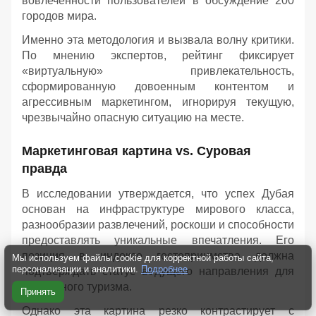
вовлеченности пользователей в обсуждение 200
городов мира.
Именно эта методология и вызвала волну критики.
По мнению экспертов, рейтинг фиксирует
«виртуальную» привлекательность,
сформированную довоенным контентом и
агрессивным маркетингом, игнорируя текущую,
чрезвычайно опасную ситуацию на месте.
Маркетинговая картина vs. Суровая
правда
В исследовании утверждается, что успех Дубая
основан на инфраструктуре мирового класса,
разнообразии развлечений, роскоши и способности
предоставлять уникальные впечатления. Его
позиция в индексе гостеприимства должна
Мы используем файлы cookie для корректной работы сайта,
персонализации и аналитики.
Подробнее
подтверждать статус ведущего направления для
роскошного туризма.
Принять
Однако эта картина резко контрастирует с