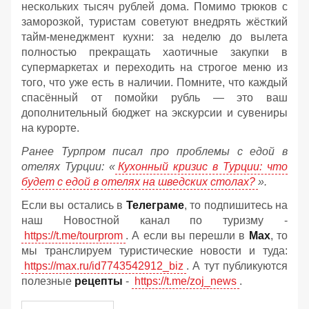
нескольких тысяч рублей дома. Помимо трюков с
заморозкой, туристам советуют внедрять жёсткий
тайм-менеджмент кухни: за неделю до вылета
полностью прекращать хаотичные закупки в
супермаркетах и переходить на строгое меню из
того, что уже есть в наличии. Помните, что каждый
спасённый от помойки рубль — это ваш
дополнительный бюджет на экскурсии и сувениры
на курорте.
Ранее Турпром писал про проблемы с едой в
отелях Турции: «
Кухонный кризис в Турции: что
будет с едой в отелях на шведских столах?
».
Если вы остались в
Телеграме
, то подпишитесь на
наш Новостной канал по туризму -
https://t.me/tourprom
. А если вы перешли в
Мах
, то
мы транслируем туристические новости и туда:
https://max.ru/id7743542912_biz
. А тут публикуются
полезные
рецепты
-
https://t.me/zoj_news
.