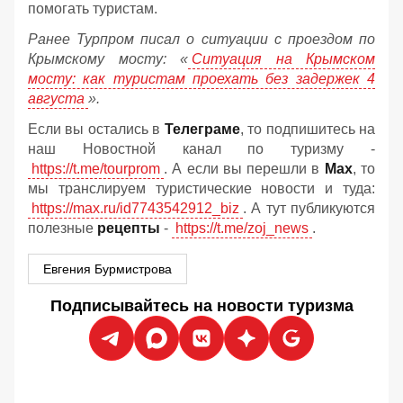
помогать туристам.
Ранее Турпром писал о ситуации с проездом по
Крымскому мосту:
«
Ситуация на Крымском
мосту: как туристам проехать без задержек 4
августа
».
Если вы остались в
Телеграме
, то подпишитесь на
наш Новостной канал по туризму -
https://t.me/tourprom
. А если вы перешли в
Мах
, то
мы транслируем туристические новости и туда:
https://max.ru/id7743542912_biz
. А тут публикуются
полезные
рецепты
-
https://t.me/zoj_news
.
Евгения Бурмистрова
Подписывайтесь на новости туризма