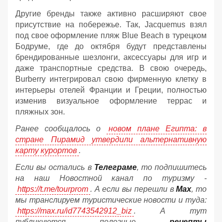
Другие бренды также активно расширяют свое
присутствие на побережье. Так, Jacquemus взял
под свое оформление пляж Blue Beach в турецком
Бодруме, где до октября будут представлены
брендированные шезлонги, аксессуары для игр и
даже транспортные средства. В свою очередь,
Burberry интегрировал свою фирменную клетку в
интерьеры отелей Франции и Греции, полностью
изменив визуальное оформление террас и
пляжных зон.
Ранее сообщалось о
новом плане Египта: в
стране Пирамид утвердили альтернативную
карту курортов
.
Если вы остались в
Телеграме
, то подпишитесь
на наш Новостной канал по туризму -
https://t.me/tourprom
. А если вы перешли в
Мах
, то
мы транслируем туристические новости и туда:
https://max.ru/id7743542912_biz
. А тут
публикуются полезные
рецепты