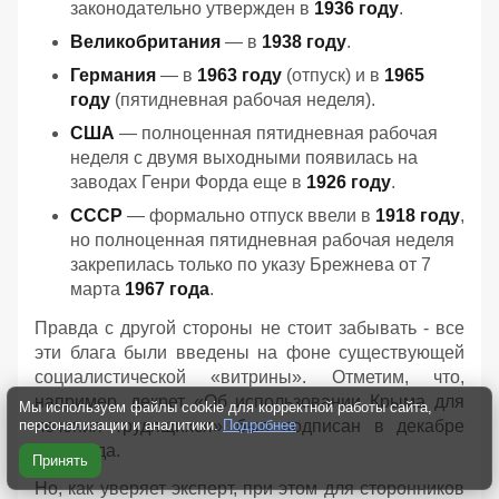
законодательно утвержден в
1936 году
.
Великобритания
— в
1938 году
.
Германия
— в
1963 году
(отпуск) и в
1965
году
(пятидневная рабочая неделя).
США
— полноценная пятидневная рабочая
неделя с двумя выходными появилась на
заводах Генри Форда еще в
1926 году
.
СССР
— формально отпуск ввели в
1918 году
,
но полноценная пятидневная рабочая неделя
закрепилась только по указу Брежнева от 7
марта
1967 года
.
Правда с другой стороны не стоит забывать - все
эти блага были введены на фоне существующей
социалистической «витрины». Отметим, что,
например, декрет «Об использовании Крыма для
Мы используем файлы cookie для корректной работы сайта,
лечения трудящихся» был подписан в декабре
персонализации и аналитики.
Подробнее
1920 года.
Принять
Но, как уверяет эксперт, при этом для сторонников