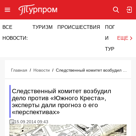
ВСЕ
ТУРИЗМ
ПРОИСШЕСТВИЯ
ПОГОДА
И
НОВОСТИ:
И
ЕЩЕ
ТУРИЗМ
Главная
/
Новости
/
Следственный комитет возбудил дело против «Южного Креста», эксперты дали прогноз о его «перспективах»
Следственный комитет возбудил
дело против «Южного Креста»,
эксперты дали прогноз о его
«перспективах»
15.09.2014 09:43