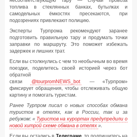
несоответствующую тару — случаи провоза
топлива в стеклянных банках, бутылках и
самодельных ёмкостях пресекаются, при
подозрениях привлекают полицию.
Эксперты Турпрома рекомендуют заранее
подготовить правильную тару и продумать точки
заправки по маршруту. Это поможет избежать
задержек и лишних трат.
Если вы столкнулись с чем то необычным во время
поездки, поделитесь своей историей через бот
обратной
связи
@tourpromNEWS_bot
— «Турпром»
фиксирует обращения, чтобы отслеживать общую
картину и помогать туристам.
Ранее Турпром писал о новых способах обмана
туристов в отелях, как в России, так и за
ребужом:
«
Туристов на курортах предупредили о
новой хитрой схеме обмана в отелях
».
Если вы остались в
Телеграме
, то подпишитесь на