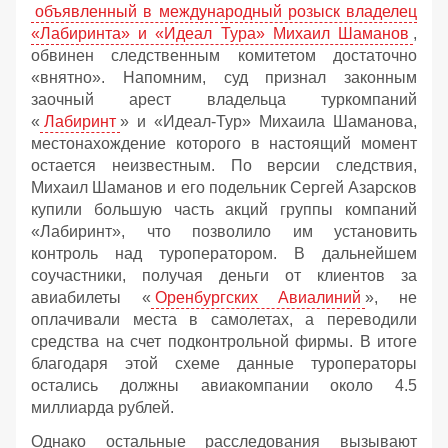
объявленный в международный розыск владелец
«Лабиринта» и «Идеал Тура» Михаил Шаманов
,
обвинен следственным комитетом достаточно
«внятно». Напомним, суд признал законным
заочный арест владельца туркомпаний
«
Лабиринт
» и «Идеал-Тур» Михаила Шаманова,
местонахождение которого в настоящий момент
остается неизвестным. По версии следствия,
Михаил Шаманов и его подельник Сергей Азарсков
купили большую часть акций группы компаний
«Лабиринт», что позволило им установить
контроль над туроператором. В дальнейшем
соучастники, получая деньги от клиентов за
авиабилеты «
Оренбургских Авиалиний
», не
оплачивали места в самолетах, а переводили
средства на счет подконтрольной фирмы. В итоге
благодаря этой схеме данные туроператоры
остались должны авиакомпании около 4.5
миллиарда рублей.
Однако остальные расследования вызывают