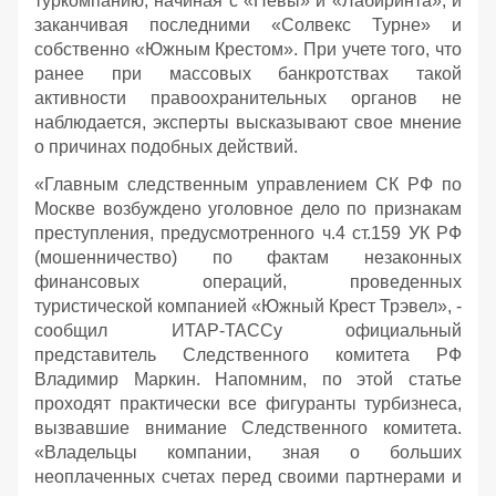
туркомпанию, начиная с «Невы» и «Лабиринта», и
заканчивая последними «Солвекс Турне» и
собственно «Южным Крестом». При учете того, что
ранее при массовых банкротствах такой
активности правоохранительных органов не
наблюдается, эксперты высказывают свое мнение
о причинах подобных действий.
«Главным следственным управлением СК РФ по
Москве возбуждено уголовное дело по признакам
преступления, предусмотренного ч.4 ст.159 УК РФ
(мошенничество) по фактам незаконных
финансовых операций, проведенных
туристической компанией «Южный Крест Трэвел», -
сообщил ИТАР-ТАССу официальный
представитель Следственного комитета РФ
Владимир Маркин. Напомним, по этой статье
проходят практически все фигуранты турбизнеса,
вызвавшие внимание Следственного комитета.
«Владельцы компании, зная о больших
неоплаченных счетах перед своими партнерами и