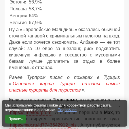
Эстония
56,9%
Польша
58,7%
Венгрия
64%
Бельгия
67,9%
Ну а «Европейские Мальдивы» оказались обычной
сточной канавой с криминальным налогом на вход.
Даже если хочется сэкономить, Албания — не тот
случай: за 10 евро за шезлонг, риск подхватить
кишечную инфекцию и соседство с мусорными
баками лучше доплатить за отдых в более
вменяемых странах.
Ранее Турпром писал о пожарах в Турции:
«
Огненная карта Турции: названы самые
опасные курорты для туристов
».
Если вы остались в
Телеграме
, то подпишитесь на
Мы используем файлы cookie для корректной работы сайта,
наш Новостной канал по туризму -
персонализации и аналитики.
Подробнее
https://t.me/tourprom
. А если вы перешли в
Мах
, то
мы транслируем туристические новости и туда:
Принять
https://max.ru/id7743542912_biz
. А тут публикуются