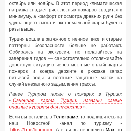
октябрь или ноябрь. В этот период климатическая
нагрузка спадает, риск лесных пожаров сводится к
минимуму, а комфорт от осмотра древних руин без
удушающего смога и экстремальной жары будет в
разы выше.
Турция вошла в затяжное огненное пике, и старые
паттерны безопасности больше не работают.
Собираясь на экскурсии, не полагайтесь на
заверения гидов — самостоятельно отслеживайте
дорожную ситуацию через местные онлайн-карты
пожаров и всегда держите в рюкзаке запас
питьевой воды и плотные защитные маски на
случай внезапного задымления трассы.
Ранее Турпром писал о пожарах в Турции:
«
Огненная карта Турции: названы самые
опасные курорты для туристов
».
Если вы остались в
Телеграме
, то подпишитесь на
наш Новостной канал по туризму -
https://t.me/tourprom
. А если вы перешли в
Мах
, то