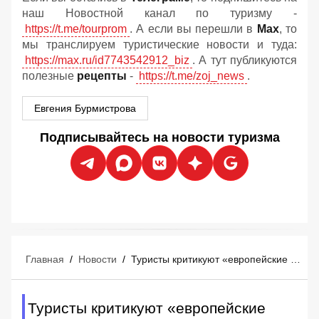
наш Новостной канал по туризму -
https://t.me/tourprom
. А если вы перешли в
Мах
, то
мы транслируем туристические новости и туда:
https://max.ru/id7743542912_biz
. А тут публикуются
полезные
рецепты
-
https://t.me/zoj_news
.
Евгения Бурмистрова
Подписывайтесь на новости туризма
Главная
/
Новости
/
Туристы критикуют «европейские Мальдивы» за «фекальные бактерии» на пляжах и «повсюду мусор»
Туристы критикуют «европейские