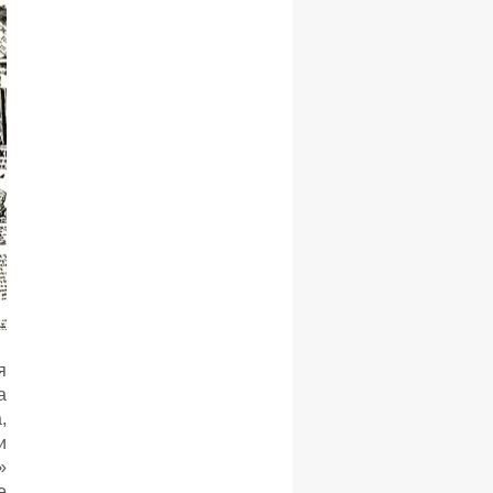
я
а
,
и
»
е