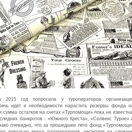
а 2015 год попросила у туроператоров организаци
 речь идет и необходимости нарастить резервы фонда н
я сумма остатков на счетах «Турпомощи» пока не известна
последних банкротов - «Южного Креста», «Солвекс Турне» 
нако очевидно, что за прошедшее лето фонд «Турпомощи
что довольно много туроператоров, несмотря на сложно