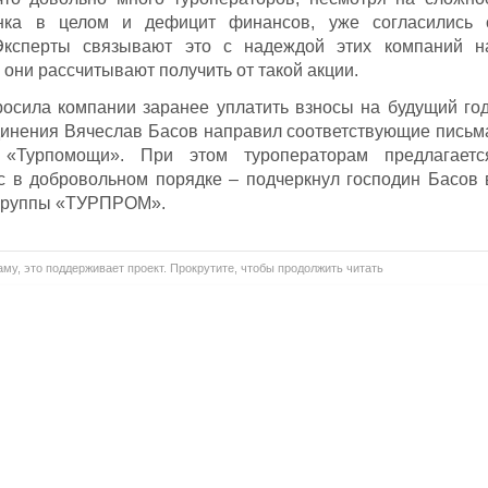
ынка в целом и дефицит финансов, уже согласились 
Эксперты связывают это с надеждой этих компаний н
они рассчитывают получить от такой акции.
осила компании заранее уплатить взносы на будущий год
динения Вячеслав Басов направил соответствующие письм
«Турпомощи». При этом туроператорам предлагаетс
с в добровольном порядке – подчеркнул господин Басов 
огруппы «ТУРПРОМ».
му, это поддерживает проект. Прокрутите, чтобы продолжить читать