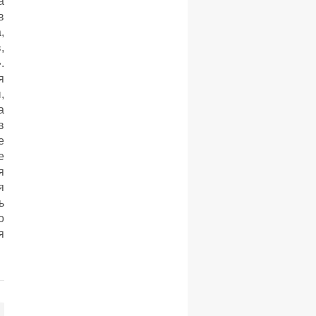
а
в
,
,
.
я
,
а
в
е
е
я
я
ь
о
я