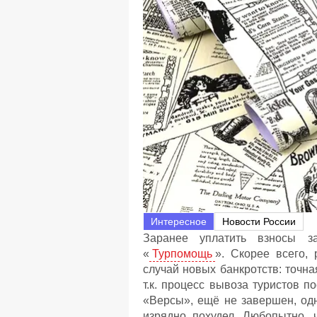
Интересное
Новости России
Заранее уплатить взносы з
«
Турпомощь
». Скорее всего,
случай новых банкротств: точна
т.к. процесс вывоза туристов 
«Версы», ещё не завершен, од
изрядно похудел. Любопытно, 