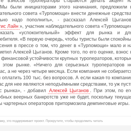
е взносов туроператоры стараются делать акцент н
Мы были инициаторами этого начинания, предложили 
ательного совета «Турпомощи» внести денежные средства
ьно надо пополнить», - рассказал Алексей Цыганов
тис Лайн
», участник наблюдательного совета «Турпомощи»
казать «успокоительный» эффект для рынка и дл
ебителя. «В первую очередь, чтобы туристы были спокойны
сения в прессе о том, что денег в «Турпомощи» мало и н
тметил Алексей Цыганов. Кроме того, по его оценке, взнос 
а финансовой устойчивости крупных туроператоров, которы
 этом рынке. «Ничего для серьезных туроператоров н
ас, а не через четыре месяца. Если компания не собираетс
и оплатить 100 тыс. без вопросов. А если какая-то компани
йчас для нее являются неподъёмными средствами, то уж пуст
с рынка», - добавил
Алексей Цыганов
. При этом, по ег
обных веерных банкротств уже не будет, поскольку текуща
ы чартерных операторов притормозила демпинговые игры.
му, это поддерживает проект. Прокрутите, чтобы продолжить читать