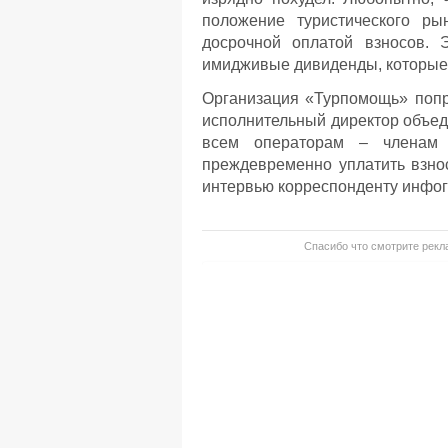
положение туристического р
досрочной оплатой взносов. 
имидживые дивиденды, которые 
Организация «Турпомощь» попр
исполнительный директор объе
всем операторам – членам 
преждевременно уплатить взно
интервью корреспонденту инф
Спасибо что смотрите рекла