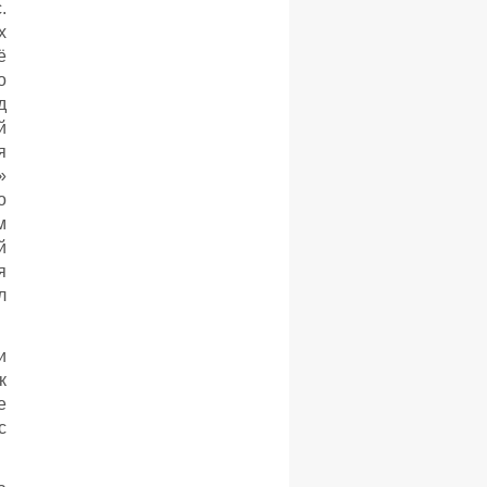
.
х
ё
о
д
й
я
»
о
м
й
я
л
и
к
е
с