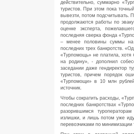
действительно, суммарно «Тур
туристов. При этом пока точны
вывезти, потом подсчитывать. П
продолжаются работы по эваку
оценке эксперта, пожелавше
последняя сверка фонда «Турпо
– менее половины суммы на 
последних трех банкротств. «Од
«Турпомощь» не платила, хотя 
на родину», - дополнил собес
заседании даже гендиректор ту
туристов, причем порядок о
«Турпомощи» в 10 млн рублей
источник.
Чтобы сократить расходы, «Тур
последних банкротствах «Турп
разорившимся туроператорам
излишки, и лишь потом уже иду
перевозчиками по минимизации т