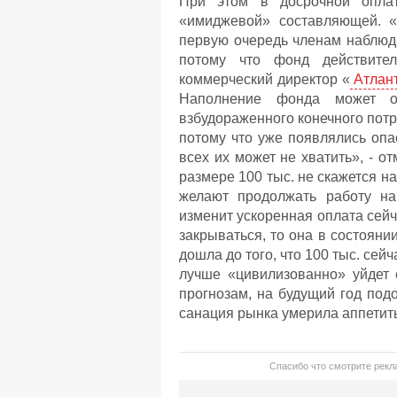
При этом в досрочной оплат
«имиджевой» составляющей. «
первую очередь членам наблюд
потому что фонд действител
коммерческий директор «
Атлан
Наполнение фонда может о
взбудораженного конечного потр
потому что уже появлялись опа
всех их может не хватить», - о
размере 100 тыс. не скажется н
желают продолжать работу на
изменит ускоренная оплата сейч
закрываться, то она в состояни
дошла до того, что 100 тыс. се
лучше «цивилизованно» уйдет 
прогнозам, на будущий год под
санация рынка умерила аппетит
Спасибо что смотрите рекла