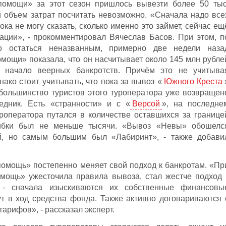
помощи» за этот сезон пришлось вывезти более 50 тыс
й объем затрат посчитать невозможно. «Сначала надо все
ока не могу сказать, сколько именно это займет, сейчас ещ
ации», - прокомментировал Вячеслав Басов. При этом, п
го остаться неназванным, примерно две недели наза
мощи» показала, что он насчитывает около 145 млн рубле
начало веерных банкротств. Причём это не учитыва
нако стоит учитывать, что пока за вывоз «
Южного Креста
большинство туристов этого туроператора уже возвращен
едник. Есть «странности» и с «
Версой
», на последне
роператора путался в количестве оставшихся за границе
шибки был не меньше тысячи. «Вывоз «Невы» обошелс
, но самым большим был «Лабиринт», - также добави
помощь» постепенно меняет свой подход к банкротам. «Пр
омощь» ужесточила правила вывоза, стал жестче подход 
 - сначала изыскиваются их собственные финансовы
т в ход средства фонда. Также активно договариваются 
арифов», - рассказал эксперт.