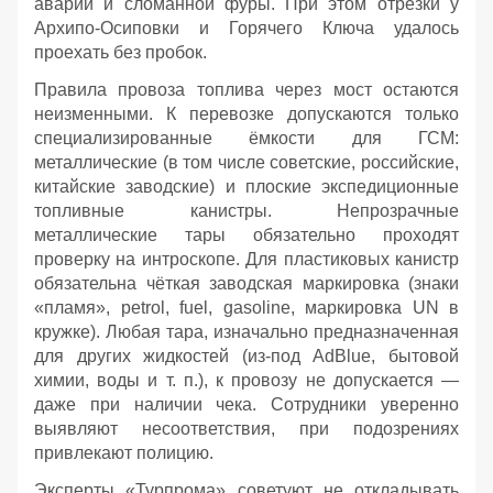
аварии и сломанной фуры. При этом отрезки у
Архипо‑Осиповки и Горячего Ключа удалось
проехать без пробок.
Правила провоза топлива через мост остаются
неизменными. К перевозке допускаются только
специализированные ёмкости для ГСМ:
металлические (в том числе советские, российские,
китайские заводские) и плоские экспедиционные
топливные канистры. Непрозрачные
металлические тары обязательно проходят
проверку на интроскопе. Для пластиковых канистр
обязательна чёткая заводская маркировка (знаки
«пламя», petrol, fuel, gasoline, маркировка UN в
кружке). Любая тара, изначально предназначенная
для других жидкостей (из‑под AdBlue, бытовой
химии, воды и т. п.), к провозу не допускается —
даже при наличии чека. Сотрудники уверенно
выявляют несоответствия, при подозрениях
привлекают полицию.
Эксперты «Турпрома» советуют не откладывать