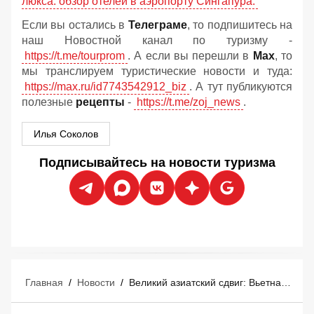
люкса: обзор отелей в аэропорту Сингапура.
Если вы остались в
Телеграме
, то подпишитесь на
наш Новостной канал по туризму -
https://t.me/tourprom
. А если вы перешли в
Мах
, то
мы транслируем туристические новости и туда:
https://max.ru/id7743542912_biz
. А тут публикуются
полезные
рецепты
-
https://t.me/zoj_news
.
Илья Соколов
Подписывайтесь на новости туризма
Главная
/
Новости
/
Великий азиатский сдвиг: Вьетнам и Китай забрали себе миллионы туристов из России