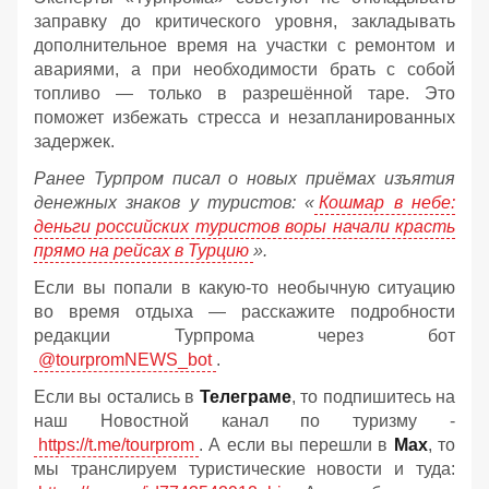
заправку до критического уровня, закладывать
дополнительное время на участки с ремонтом и
авариями, а при необходимости брать с собой
топливо — только в разрешённой таре. Это
поможет избежать стресса и незапланированных
задержек.
Ранее Турпром писал о новых приёмах изъятия
денежных знаков у туристов:
«
Кошмар в небе:
деньги российских туристов воры начали красть
прямо на рейсах в Турцию
».
Если вы попали в какую-то необычную ситуацию
во время отдыха — расскажите подробности
редакции Турпрома через бот
@tourpromNEWS_bot
.
Если вы остались в
Телеграме
, то подпишитесь на
наш Новостной канал по туризму -
https://t.me/tourprom
. А если вы перешли в
Мах
, то
мы транслируем туристические новости и туда: