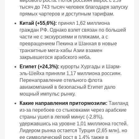
мирового роста. Поток россиян вырос с 259
тысяч до 743 тысяч человек благодаря запуску
прямых чартеров и доступным тарифам.
Китай (+55,6%):
принял 1,62 миллиона
граждан РФ. Однако взлет связан по большей
части не с экскурсиями и пляжами, а с
превращением Пекина и Шанхая в новые
транзитные мега-хабы Азии взамен
закрывшегося арабского неба.
Египет (+24,3%):
курорты Хургады и Шарм-
эль-Шейха приняли 1,17 миллиона россиян.
Перенаправление отельного флота
авиакомпаний в безопасный Египет дало
мощный импульс рынку.
Какие направления притормозили:
Таиланд
из-за перебоев со стыковками через арабские
страны ушел в легкий минус (-2,8%),
удержавшись на уровне 1,01 миллиона гостей.
Лидером рынка остается Турция (2,65 млн), но
ее символический рост в 1,4% также в