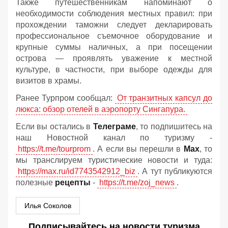
Также путешественникам напоминают о
необходимости соблюдения местных правил: при
прохождении таможни следует декларировать
профессиональное съемочное оборудование и
крупные суммы наличных, а при посещении
острова — проявлять уважение к местной
культуре, в частности, при выборе одежды для
визитов в храмы.
Ранее Турпром сообщал:
От транзитных капсул до
люкса: обзор отелей в аэропорту Сингапура.
Если вы остались в
Телеграме
, то подпишитесь на
наш Новостной канал по туризму -
https://t.me/tourprom
. А если вы перешли в
Мах
, то
мы транслируем туристические новости и туда:
https://max.ru/id7743542912_biz
. А тут публикуются
полезные
рецепты
-
https://t.me/zoj_news
.
Илья Соколов
Подписывайтесь на новости туризма