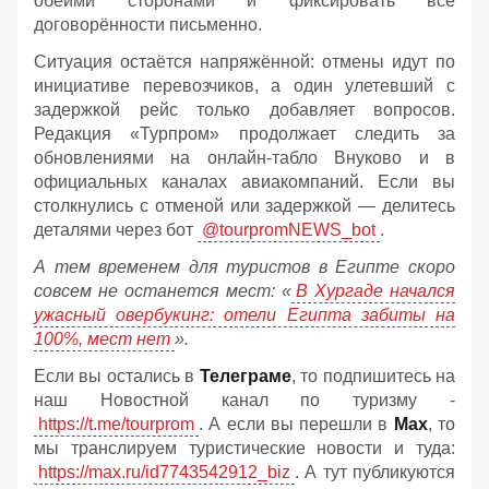
обеими сторонами и фиксировать все
договорённости письменно.
Ситуация остаётся напряжённой: отмены идут по
инициативе перевозчиков, а один улетевший с
задержкой рейс только добавляет вопросов.
Редакция «Турпром» продолжает следить за
обновлениями на онлайн‑табло Внуково и в
официальных каналах авиакомпаний. Если вы
столкнулись с отменой или задержкой — делитесь
деталями через бот
@tourpromNEWS_bot
.
А тем временем для туристов в Египте скоро
совсем не останется мест: «
В Хургаде начался
ужасный овербукинг: отели Египта забиты на
100%, мест нет
».
Если вы остались в
Телеграме
, то подпишитесь на
наш Новостной канал по туризму -
https://t.me/tourprom
. А если вы перешли в
Мах
, то
мы транслируем туристические новости и туда:
https://max.ru/id7743542912_biz
. А тут публикуются