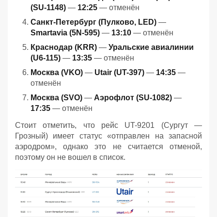
(SU-1148)
—
12:25
— отменён
Санкт-Петербург (Пулково, LED)
—
Smartavia (5N-595)
—
13:10
— отменён
Краснодар (KRR)
—
Уральские авиалинии
(U6-115)
—
13:35
— отменён
Москва (VKO)
—
Utair (UT-397)
—
14:35
—
отменён
Москва (SVO)
—
Аэрофлот (SU-1082)
—
17:35
— отменён
Стоит отметить, что рейс UT-9201 (Сургут —
Грозный) имеет статус «отправлен на запасной
аэродром», однако это не считается отменой,
поэтому он не вошел в список.