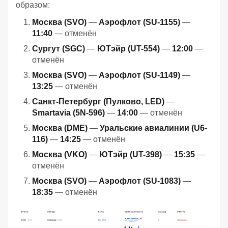
образом:
Москва (SVO)
—
Аэрофлот (SU-1155)
—
11:40
— отменён
Сургут (SGC)
—
ЮТэйр (UT-554)
—
12:00
—
отменён
Москва (SVO)
—
Аэрофлот (SU-1149)
—
13:25
— отменён
Санкт-Петербург (Пулково, LED)
—
Smartavia (5N-596)
—
14:00
— отменён
Москва (DME)
—
Уральские авиалинии (U6-
116)
—
14:25
— отменён
Москва (VKO)
—
ЮТэйр (UT-398)
—
15:35
—
отменён
Москва (SVO)
—
Аэрофлот (SU-1083)
—
18:35
— отменён