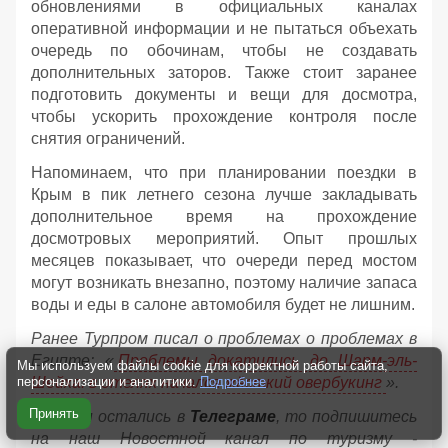
обновлениями в официальных каналах
оперативной информации и не пытаться объехать
очередь по обочинам, чтобы не создавать
дополнительных заторов. Также стоит заранее
подготовить документы и вещи для досмотра,
чтобы ускорить прохождение контроля после
снятия ограничений.
Напоминаем, что при планировании поездки в
Крым в пик летнего сезона лучше закладывать
дополнительное время на прохождение
досмотровых мероприятий. Опыт прошлых
месяцев показывает, что очереди перед мостом
могут возникать внезапно, поэтому наличие запаса
воды и еды в салоне автомобиля будет не лишним.
Ранее Турпром писал о проблемах о проблемах в
Египте: «
Проблемы докатились до Шарм-эль-
Мы используем файлы cookie для корректной работы сайта,
Шейха: в отелях начался жёсткий овербукинг
».
персонализации и аналитики.
Подробнее
Принять
Если вы остались в
Телеграме
, то подпишитесь
на наш Новостной канал по туризму -