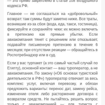
— это прямо закреплено в статье 108 Воздушного
кодекса РФ.
Главное — не соглашаться на «добровольный»
возврат: там суммы будут заметно ниже. Все траты,
возникшие из‑за сбоя (вода, еда, такси, гостиница),
фиксируйте и сохраняйте чеки: их можно включить
в претензию как прямые убытки. Если
авиакомпания тянет с решением или отказывает,
подавайте письменную претензию в течение 6
месяцев; при отсутствии реакции — обращайтесь в
Роспотребнадзор или в суд.
Если у вас турпакет (а это самый частый случай по
Египту), основной контакт — ваш туроператор, а не
авиакомпания. По закону («Об основах туристской
деятельности в РФ») туроператор отвечает за весь
комплекс услуг, включая перевозку, и обязан
предложить варианты: перенос дат, замену рейса,
изменение отеля либо расторжение договора с
возвратом средств. Не пытайтесь решить вопрос
только с авиакомпанией — для туриста с