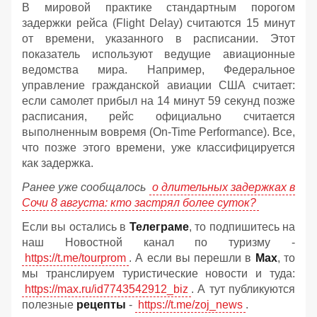
В мировой практике стандартным порогом
задержки рейса (Flight Delay) считаются 15 минут
от времени, указанного в расписании. Этот
показатель используют ведущие авиационные
ведомства мира. Например, Федеральное
управление гражданской авиации США считает:
если самолет прибыл на 14 минут 59 секунд позже
расписания, рейс официально считается
выполненным вовремя (On-Time Performance). Все,
что позже этого времени, уже классифицируется
как задержка.
Ранее уже сообщалось
о длительных задержках в
Сочи 8 августа: кто застрял более суток?
Если вы остались в
Телеграме
, то подпишитесь на
наш Новостной канал по туризму -
https://t.me/tourprom
. А если вы перешли в
Мах
, то
мы транслируем туристические новости и туда:
https://max.ru/id7743542912_biz
. А тут публикуются
полезные
рецепты
-
https://t.me/zoj_news
.