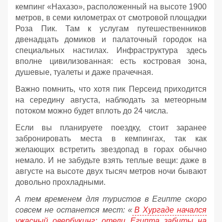
кемпинг «Нахазо», расположенный на высоте 1900
метров, в семи километрах от смотровой площадки
Роза Пик. Там к услугам путешественников
двенадцать домиков и палаточный городок на
специальных настилах. Инфраструктура здесь
вполне цивилизованная: есть костровая зона,
душевые, туалеты и даже прачечная.
Важно помнить, что хотя пик Персеид приходится
на середину августа, наблюдать за метеорным
потоком можно будет вплоть до 24 числа.
Если вы планируете поездку, стоит заранее
забронировать места в кемпингах, так как
желающих встретить звездопад в горах обычно
немало. И не забудьте взять теплые вещи: даже в
августе на высоте двух тысяч метров ночи бывают
довольно прохладными.
А тем временем для туристов в Египте скоро
совсем не останется мест: «
В Хургаде начался
ужасный овербукинг: отели Египта забиты на