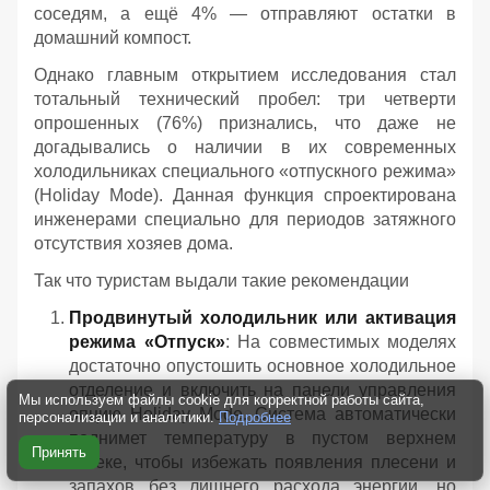
соседям, а ещё 4% — отправляют остатки в
домашний компост.
Однако главным открытием исследования стал
тотальный технический пробел: три четверти
опрошенных (76%) признались, что даже не
догадывались о наличии в их современных
холодильниках специального «отпускного режима»
(Holiday Mode). Данная функция спроектирована
инженерами специально для периодов затяжного
отсутствия хозяев дома.
Так что туристам выдали такие рекомендации
Продвинутый холодильник или активация
режима «Отпуск»
: На совместимых моделях
достаточно опустошить основное холодильное
отделение и включить на панели управления
Мы используем файлы cookie для корректной работы сайта,
опцию Holiday Mode. Система автоматически
персонализации и аналитики.
Подробнее
поднимет температуру в пустом верхнем
Принять
отсеке, чтобы избежать появления плесени и
запахов без лишнего расхода энергии, но