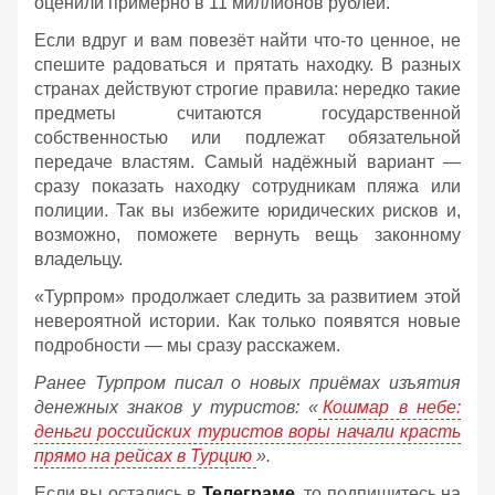
оценили примерно в 11 миллионов рублей.
Если вдруг и вам повезёт найти что‑то ценное, не
спешите радоваться и прятать находку. В разных
странах действуют строгие правила: нередко такие
предметы считаются государственной
собственностью или подлежат обязательной
передаче властям. Самый надёжный вариант —
сразу показать находку сотрудникам пляжа или
полиции. Так вы избежите юридических рисков и,
возможно, поможете вернуть вещь законному
владельцу.
«Турпром» продолжает следить за развитием этой
невероятной истории. Как только появятся новые
подробности — мы сразу расскажем.
Ранее Турпром писал о новых приёмах изъятия
денежных знаков у туристов:
«
Кошмар в небе:
деньги российских туристов воры начали красть
прямо на рейсах в Турцию
».
Если вы остались в
Телеграме
, то подпишитесь на