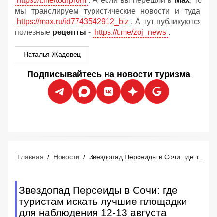
https://t.me/tourprom
. А если вы перешли в
Мах
, то
мы транслируем туристические новости и туда:
https://max.ru/id7743542912_biz
. А тут публикуются
полезные
рецепты
-
https://t.me/zoj_news
.
Наталья Жадовец
Подписывайтесь на новости туризма
Главная
/
Новости
/
Звездопад Персеиды в Сочи: где туристам искать лучшие площадки для наблюдения 12-13 августа
Звездопад Персеиды в Сочи: где
туристам искать лучшие площадки
для наблюдения 12-13 августа