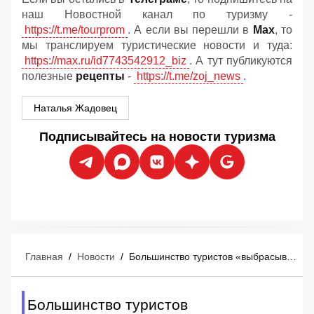
наш Новостной канал по туризму -
https://t.me/tourprom
. А если вы перешли в
Мах
, то
мы транслируем туристические новости и туда:
https://max.ru/id7743542912_biz
. А тут публикуются
полезные
рецепты
-
https://t.me/zoj_news
.
Наталья Жадовец
Подписывайтесь на новости туризма
Главная
/
Новости
/
Большинство туристов «выбрасывают деньги в мусорное ведро» перед отпуском
Большинство туристов