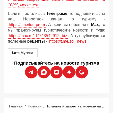
100%, мест нет
».
Если вы остались в
Телеграме
, то подпишитесь на
наш Новостной канал по туризму -
https://t.me/tourprom
. А если вы перешли в
Мах
, то
мы транслируем туристические новости и туда:
https://max.ru/id7743542912_biz
. А тут публикуются
полезные
рецепты
-
https://t.me/zoj_news
.
Катя Мусина
Подписывайтесь на новости туризма
Главная
/
Новости
/
Тотальный запрет на курение на популярном острове: на туристах отработают новые правила без табака