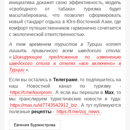
инициатива докажет свою эффективность, модель
«свободного от табака» туризма будет
масштабирована, что позволит сформировать
новый стандарт отдыха в Юго-Восточной Азии, где
комфорт путешественников гармонично сочетается
с экологической ответственностью.
А тем временем туристов в Турции хотят
лишить привычного всем шведского стола:
«
Шокирующее предложение по изменению
шведского стола в отелях «все включено» в
Турции
».
Если вы остались в
Телеграме
, то подпишитесь на
наш Новостной канал по туризму -
https://t.me/tourprom
. А если вы перешли в
Мах
, то
мы транслируем туристические новости и туда:
https://max.ru/id7743542912_biz
. А тут публикуются
полезные
рецепты
-
https://t.me/zoj_news
.
Евгения Бурмистрова