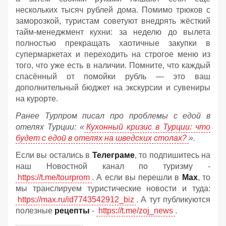
нескольких тысяч рублей дома. Помимо трюков с
заморозкой, туристам советуют внедрять жёсткий
тайм-менеджмент кухни: за неделю до вылета
полностью прекращать хаотичные закупки в
супермаркетах и переходить на строгое меню из
того, что уже есть в наличии. Помните, что каждый
спасённый от помойки рубль — это ваш
дополнительный бюджет на экскурсии и сувениры
на курорте.
Ранее Турпром писал про проблемы с едой в
отелях Турции: «
Кухонный кризис в Турции: что
будет с едой в отелях на шведских столах?
».
Если вы остались в
Телеграме
, то подпишитесь на
наш Новостной канал по туризму -
https://t.me/tourprom
. А если вы перешли в
Мах
, то
мы транслируем туристические новости и туда:
https://max.ru/id7743542912_biz
. А тут публикуются
полезные
рецепты
-
https://t.me/zoj_news
.