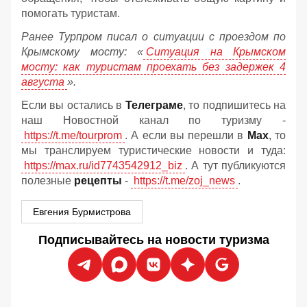
помогать туристам.
Ранее Турпром писал о ситуации с проездом по
Крымскому мосту:
«
Ситуация на Крымском
мосту: как туристам проехать без задержек 4
августа
».
Если вы остались в
Телеграме
, то подпишитесь на
наш Новостной канал по туризму -
https://t.me/tourprom
. А если вы перешли в
Мах
, то
мы транслируем туристические новости и туда:
https://max.ru/id7743542912_biz
. А тут публикуются
полезные
рецепты
-
https://t.me/zoj_news
.
Евгения Бурмистрова
Подписывайтесь на новости туризма