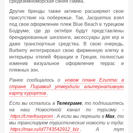
средиземноморская синяя гамма.
Другие бренды также активно расширяют свое
присутствие на побережье. Так, Jacquemus взял
под свое оформление пляж Blue Beach в турецком
Бодруме, где до октября будут представлены
брендированные шезлонги, аксессуары для игр и
даже транспортные средства. В свою очередь,
Burberry интегрировал свою фирменную клетку в
интерьеры отелей Франции и Греции, полностью
изменив визуальное оформление террас и
пляжных зон.
Ранее сообщалось о
новом плане Египта: в
стране Пирамид утвердили альтернативную
карту курортов
.
Если вы остались в
Телеграме
, то подпишитесь
на наш Новостной канал по туризму -
https://t.me/tourprom
. А если вы перешли в
Мах
, то
мы транслируем туристические новости и туда:
https://max.ru/id7743542912_biz
. А тут