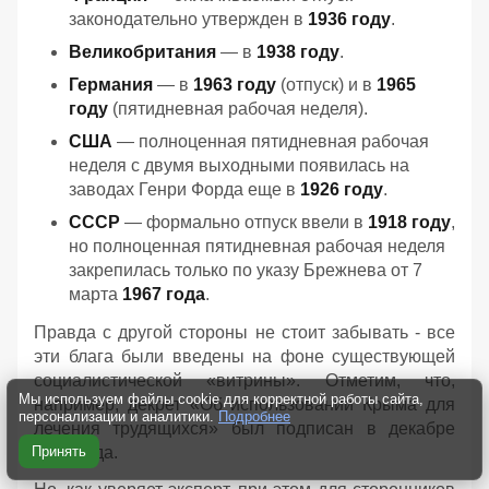
законодательно утвержден в
1936 году
.
Великобритания
— в
1938 году
.
Германия
— в
1963 году
(отпуск) и в
1965
году
(пятидневная рабочая неделя).
США
— полноценная пятидневная рабочая
неделя с двумя выходными появилась на
заводах Генри Форда еще в
1926 году
.
СССР
— формально отпуск ввели в
1918 году
,
но полноценная пятидневная рабочая неделя
закрепилась только по указу Брежнева от 7
марта
1967 года
.
Правда с другой стороны не стоит забывать - все
эти блага были введены на фоне существующей
социалистической «витрины». Отметим, что,
Мы используем файлы cookie для корректной работы сайта,
например, декрет «Об использовании Крыма для
персонализации и аналитики.
Подробнее
лечения трудящихся» был подписан в декабре
1920 года.
Принять