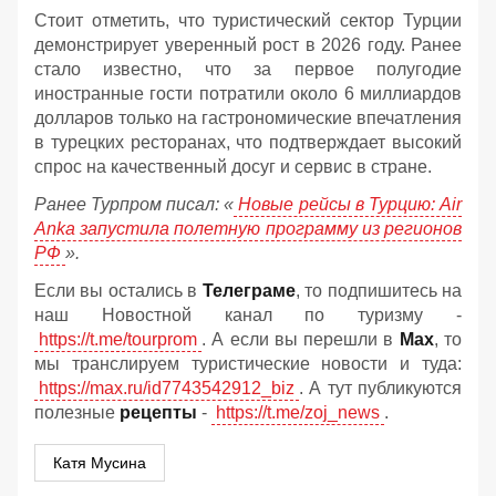
Стоит отметить, что туристический сектор Турции
демонстрирует уверенный рост в 2026 году. Ранее
стало известно, что за первое полугодие
иностранные гости потратили около 6 миллиардов
долларов только на гастрономические впечатления
в турецких ресторанах, что подтверждает высокий
спрос на качественный досуг и сервис в стране.
Ранее Турпром писал: «
Новые рейсы в Турцию: Air
Anka запустила полетную программу из регионов
РФ
».
Если вы остались в
Телеграме
, то подпишитесь на
наш Новостной канал по туризму -
https://t.me/tourprom
. А если вы перешли в
Мах
, то
мы транслируем туристические новости и туда:
https://max.ru/id7743542912_biz
. А тут публикуются
полезные
рецепты
-
https://t.me/zoj_news
.
Катя Мусина