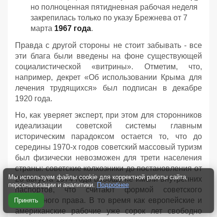
но полноценная пятидневная рабочая неделя
закрепилась только по указу Брежнева от 7
марта
1967 года
.
Правда с другой стороны не стоит забывать - все
эти блага были введены на фоне существующей
социалистической «витрины». Отметим, что,
например, декрет «Об использовании Крыма для
лечения трудящихся» был подписан в декабре
1920 года.
Но, как уверяет эксперт, при этом для сторонников
идеализации советской системы главным
историческим парадоксом остается то, что до
середины 1970-х годов советский массовый туризм
был физически невозможен для трети населения
страны: советские колхозники до постановления от
Мы используем файлы cookie для корректной работы сайта,
28 августа 1974 года вообще не имели внутренних
персонализации и аналитики.
Подробнее
паспортов, что считают формой советского
крепостного права. В то время как европейские и
Принять
американские рабочие уже сорок лет свободно