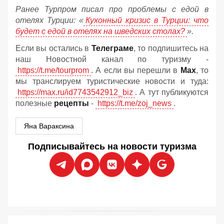
Ранее Турпром писал про проблемы с едой в
отелях Турции: «
Кухонный кризис в Турции: что
будет с едой в отелях на шведских столах?
».
Если вы остались в
Телеграме
, то подпишитесь на
наш Новостной канал по туризму -
https://t.me/tourprom
. А если вы перешли в
Мах
, то
мы транслируем туристические новости и туда:
https://max.ru/id7743542912_biz
. А тут публикуются
полезные
рецепты
-
https://t.me/zoj_news
.
Яна Вараксина
Подписывайтесь на новости туризма