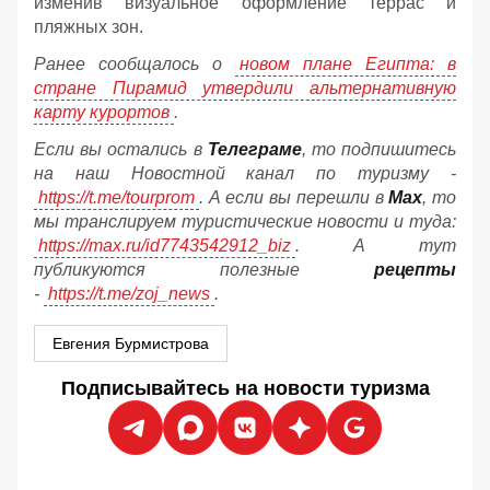
изменив визуальное оформление террас и
пляжных зон.
Ранее сообщалось о
новом плане Египта: в
стране Пирамид утвердили альтернативную
карту курортов
.
Если вы остались в
Телеграме
, то подпишитесь
на наш Новостной канал по туризму -
https://t.me/tourprom
. А если вы перешли в
Мах
, то
мы транслируем туристические новости и туда:
https://max.ru/id7743542912_biz
. А тут
публикуются полезные
рецепты
-
https://t.me/zoj_news
.
Евгения Бурмистрова
Подписывайтесь на новости туризма