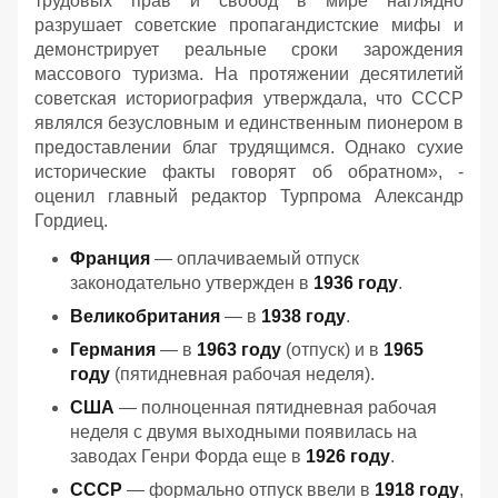
трудовых прав и свобод в мире наглядно
разрушает советские пропагандистские мифы и
демонстрирует реальные сроки зарождения
массового туризма. На протяжении десятилетий
советская историография утверждала, что СССР
являлся безусловным и единственным пионером в
предоставлении благ трудящимся. Однако сухие
исторические факты говорят об обратном», -
оценил главный редактор Турпрома Александр
Гордиец.
Франция
— оплачиваемый отпуск
законодательно утвержден в
1936 году
.
Великобритания
— в
1938 году
.
Германия
— в
1963 году
(отпуск) и в
1965
году
(пятидневная рабочая неделя).
США
— полноценная пятидневная рабочая
неделя с двумя выходными появилась на
заводах Генри Форда еще в
1926 году
.
СССР
— формально отпуск ввели в
1918 году
,