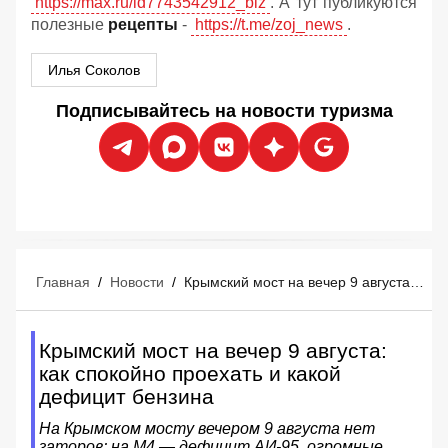
https://max.ru/id7743542912_biz
. А тут публикуются
полезные
рецепты
-
https://t.me/zoj_news
.
Илья Соколов
Подписывайтесь на новости туризма
Главная
/
Новости
/
Крымский мост на вечер 9 августа: как спокойно проехать и какой дефицит бензина
Крымский мост на вечер 9 августа:
как спокойно проехать и какой
дефицит бензина
На Крымском мосту вечером 9 августа нет
заторов; на М4 — дефицит АИ‑95, огромные