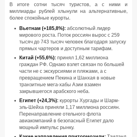
В итоге сотни тысяч туристов, а с ними и
миллиарды рублей хлынули на альтернативные,
более спокойные курорты.
Вьетнам (+185,8%):
абсолютный лидер
мирового роста. Поток россиян вырос с 259
тысяч до 743 тысяч человек благодаря запуску
прямых чартеров и доступным тарифам.
Китай (+55,6%):
принял 1,62 миллиона
граждан РФ. Однако взлет связан по большей
части не с экскурсиями и пляжами, а с
превращением Пекина и Шанхая в новые
транзитные мега-хабы Азии взамен
закрывшегося арабского неба.
Египет (+24,3%):
курорты Хургады и Шарм-
эль-Шейха приняли 1,17 миллиона россиян.
Перенаправление отельного флота
авиакомпаний в безопасный Египет дало
мощный импульс рынку.
Какие направления притормозили:
Таиланд