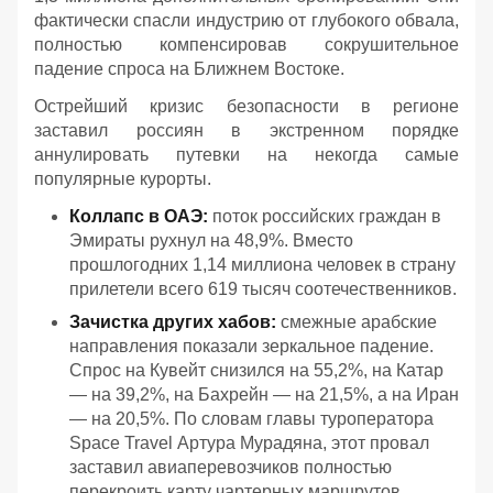
фактически спасли индустрию от глубокого обвала,
полностью компенсировав сокрушительное
падение спроса на Ближнем Востоке.
Острейший кризис безопасности в регионе
заставил россиян в экстренном порядке
аннулировать путевки на некогда самые
популярные курорты.
Коллапс в ОАЭ:
поток российских граждан в
Эмираты рухнул на 48,9%. Вместо
прошлогодних 1,14 миллиона человек в страну
прилетели всего 619 тысяч соотечественников.
Зачистка других хабов:
смежные арабские
направления показали зеркальное падение.
Спрос на Кувейт снизился на 55,2%, на Катар
— на 39,2%, на Бахрейн — на 21,5%, а на Иран
— на 20,5%. По словам главы туроператора
Spaсe Travel Артура Мурадяна, этот провал
заставил авиаперевозчиков полностью
перекроить карту чартерных маршрутов.