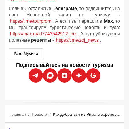
Если вы остались в
Телеграме
, то подпишитесь на
наш Новостной канал по туризму -
https://t.me/tourprom
. А если вы перешли в
Мах
, то
мы транслируем туристические новости и туда:
https://max.ru/id7743542912_biz
. А тут публикуются
полезные
рецепты
-
https://t.me/zoj_news
.
Катя Мусина
Подписывайтесь на новости туризма
Главная
/
Новости
/
Как добраться из Рима в аэропорт Фьюмичино: гид по всем видам транспорта